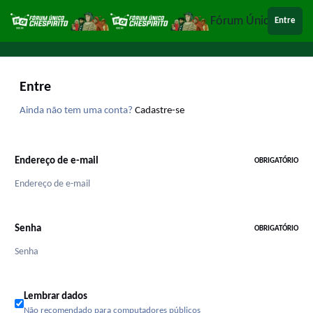
Ir para conteúdo
Fórum Único Chespi
Entre
Entre
Ainda não tem uma conta?
Cadastre-se
Endereço de e-mail
OBRIGATÓRIO
Senha
OBRIGATÓRIO
Lembrar dados
Não recomendado para computadores públicos