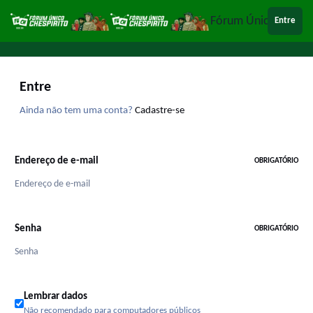
Ir para conteúdo
Fórum Único Chespi
Entre
Entre
Ainda não tem uma conta?
Cadastre-se
Endereço de e-mail
OBRIGATÓRIO
Senha
OBRIGATÓRIO
Lembrar dados
Não recomendado para computadores públicos