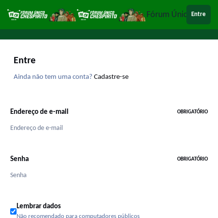
Ir para conteúdo
Fórum Único Chespi
Entre
Entre
Ainda não tem uma conta?
Cadastre-se
Endereço de e-mail
OBRIGATÓRIO
Senha
OBRIGATÓRIO
Lembrar dados
Não recomendado para computadores públicos