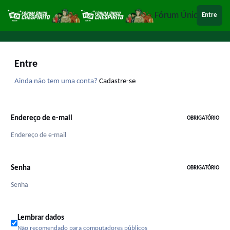
Ir para conteúdo
Fórum Único Chespi
Entre
Entre
Ainda não tem uma conta?
Cadastre-se
Endereço de e-mail
OBRIGATÓRIO
Senha
OBRIGATÓRIO
Lembrar dados
Não recomendado para computadores públicos