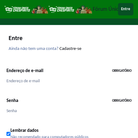
Ir para conteúdo
Fórum Único Chespi
Entre
Entre
Ainda não tem uma conta?
Cadastre-se
Endereço de e-mail
OBRIGATÓRIO
Senha
OBRIGATÓRIO
Lembrar dados
Não recomendado para computadores públicos