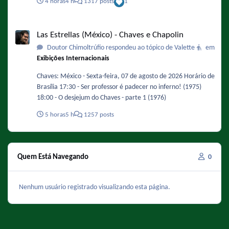
4 horas
4 h
1317 posts
1
do episódio da Pichorra.
Las Estrellas (México) - Chaves e Chapolin
Las Estrellas (México) - Chaves e Chapolin
Doutor Chimoltrúfio respondeu ao tópico de Valette
em
Exibições Internacionais
Chaves: México - Sexta-feira, 07 de agosto de 2026 Horário de
Brasília 17:30 - Ser professor é padecer no inferno! (1975)
18:00 - O desjejum do Chaves - parte 1 (1976)
5 horas
5 h
1257 posts
Quem Está Navegando
0
Nenhum usuário registrado visualizando esta página.