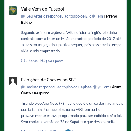
Vai e Vem do Futebol
Vai e Vem do Futebol
Seu Artério respondeu ao tópico de
E.R
em
Terreno
Baldio
Segundo as informações da Wiki no idioma inglês, ele tinha
contrato com a Inter de Milão durante o período de 2017 até
2023 sem ter jogado 1 partida sequer, pois nesse meio tempo
vivia sendo emprestado.
3 horas
3 h
534 posts
Exibições de Chaves no SBT
Exibições de Chaves no SBT
Jacinto respondeu ao tópico de
Raphael
em
Fórum
Único Chespirito
Tirando o do Ano Novo (73), acho que é o único dos não anuais
que falta né? Pior que ele saiu no +SBT em Junho,
provavelmente estava programado para ser exibido e não foi.
Sem contar a versão de 73 do Sapateiro que desde a volta
mão deu as caras, dava muito bem para exibir hoje no lugar