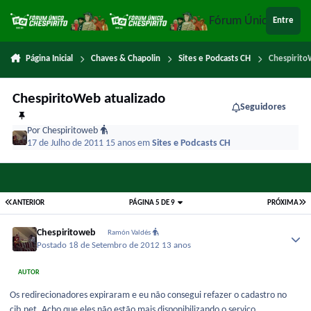
Ir para conteúdo
Fórum Único Chespi
Entre
Página Inicial
Chaves & Chapolin
Sites e Podcasts CH
Chespirito
ChespiritoWeb atualizado
Seguidores
Por
Chespiritoweb
17 de Julho de 2011
15 anos
em
Sites e Podcasts CH
ANTERIOR
PÁGINA 5 DE 9
PRÓXIMA
Chespiritoweb
Ramón Valdés
Postado
18 de Setembro de 2012
13 anos
AUTOR
Os redirecionadores expiraram e eu não consegui refazer o cadastro no
cjb.net. Acho que eles não estão mais disponibilizando o serviço.