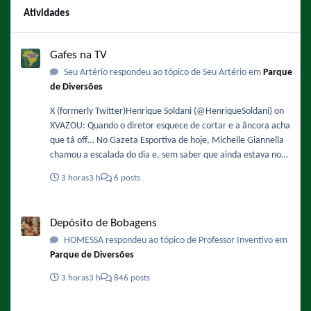
Atividades
Gafes na TV
Gafes na TV
Seu Artério respondeu ao tópico de Seu Artério em
Parque
de Diversões
X (formerly Twitter)Henrique Soldani (@HenriqueSoldani) on
XVAZOU: Quando o diretor esquece de cortar e a âncora acha
que tá off… No Gazeta Esportiva de hoje, Michelle Giannella
chamou a escalada do dia e, sem saber que ainda estava no
ar, apareceu brava e dan
3 horas
3 h
6 posts
Depósito de Bobagens
Depósito de Bobagens
HOMESSA respondeu ao tópico de Professor Inventivo em
Parque de Diversões
3 horas
3 h
846 posts