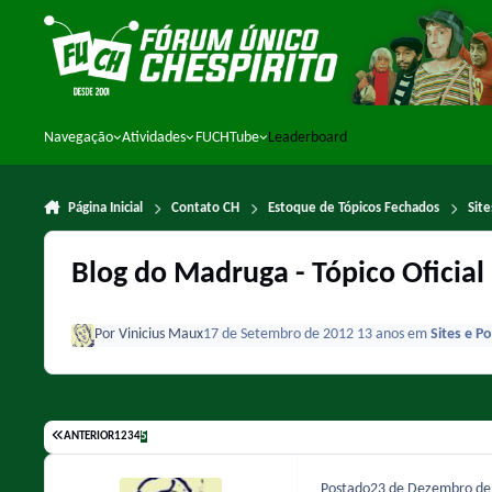
Ir para conteúdo
Navegação
Atividades
FUCHTube
Leaderboard
Página Inicial
Contato CH
Estoque de Tópicos Fechados
Sit
Blog do Madruga - Tópico Oficial
Por
Vinicius Maux
17 de Setembro de 2012
13 anos
em
Sites e P
ANTERIOR
1
2
3
4
5
Postado
23 de Dezembro d