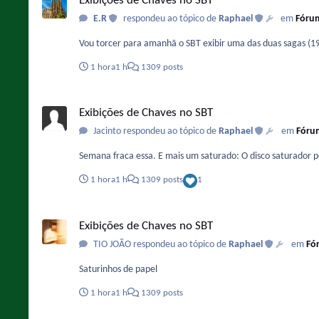
Exibições de Chaves no SBT
E.R
respondeu ao tópico de
Raphael
em
Fórum
Vou torcer para amanhã o SBT exibir uma das duas sagas (19
1 hora
1 h
1309 posts
Exibições de Chaves no SBT
Exibições de Chaves no SBT
Jacinto respondeu ao tópico de
Raphael
em
Fórum
Semana fraca essa. E mais um saturado: O disco saturador 
1 hora
1 h
1309 posts
1
Exibições de Chaves no SBT
Exibições de Chaves no SBT
TIO JOÃO respondeu ao tópico de
Raphael
em
Fó
Saturinhos de papel
1 hora
1 h
1309 posts