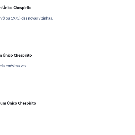
 Único Chespirito
78 ou 1975) das novas vizinhas.
 Único Chespirito
pela enésima vez
rum Único Chespirito