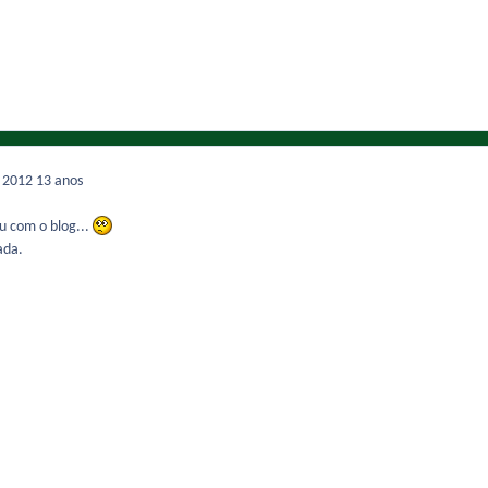
e 2012
13 anos
u com o blog...
ada.