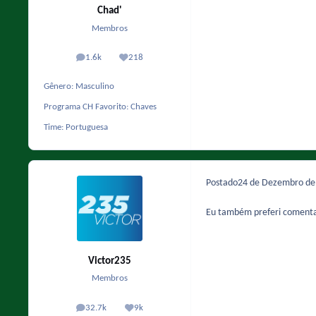
Chad'
Membros
1.6k
218
posts
Reputação
Gênero:
Masculino
Programa CH Favorito:
Chaves
Time:
Portuguesa
Postado
24 de Dezembro d
Eu também preferi comenta
Victor235
Membros
32.7k
9k
posts
Reputação