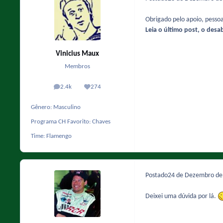
Obrigado pelo apoio, pessoa
Leia o último post, o desa
Vinicius Maux
Membros
2.4k
274
posts
Reputação
Gênero:
Masculino
Programa CH Favorito:
Chaves
Time:
Flamengo
Postado
24 de Dezembro d
Deixei uma dúvida por lá.