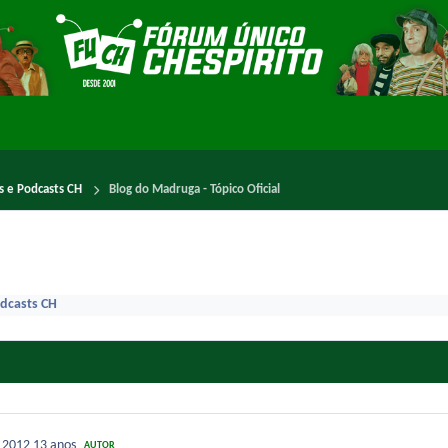
es e Podcasts CH
Blog do Madruga - Tópico Oficial
odcasts CH
e 2012
13 anos
AUTOR