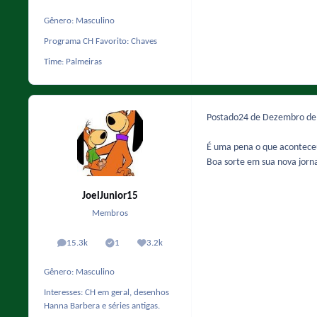
Gênero:
Masculino
Programa CH Favorito:
Chaves
Time:
Palmeiras
Postado
24 de Dezembro d
É uma pena o que acontece
Boa sorte em sua nova jorn
JoelJunior15
Membros
15.3k
1
3.2k
posts
Solutions
Reputação
Gênero:
Masculino
Interesses:
CH em geral, desenhos
Hanna Barbera e séries antigas.