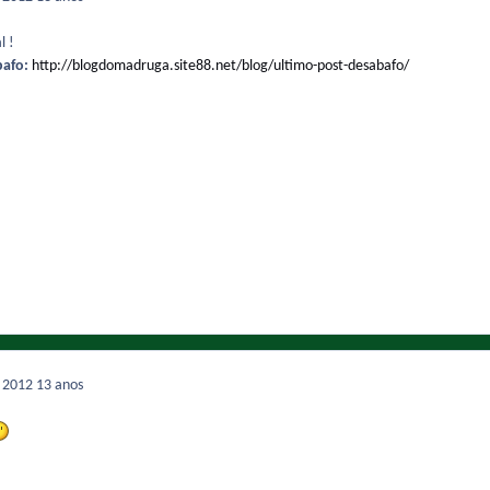
l !
bafo:
http://blogdomadruga.site88.net/blog/ultimo-post-desabafo/
e 2012
13 anos