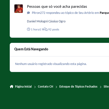
Pessoas que só você acha parecidas
Pessoas que só você acha parecidas
Pitron272 respondeu ao tópico de Seu Artério em
Parque
Daniel Mologni Cássius Ogro
1 hora
1 h
92 posts
Quem Está Navegando
Nenhum usuário registrado visualizando esta página.
Página Inicial
Contato CH
Estoque de Tópicos Fechados
Sit
Light Mode
Dark Mode
System Preference