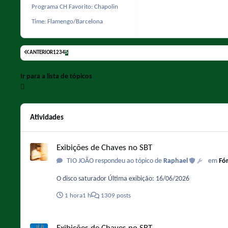
Programa CH Favorito:
Chapolin
Time:
Flamengo/Barcelona
ANTERIOR
1
2
3
4
5
Ir para a lista de tópicos
Atividades
Exibições de Chaves no SBT
Exibições de Chaves no SBT
TIO JOÃO respondeu ao tópico de
Raphael
em
Fó
O disco saturador Última exibição: 16/06/2026
1 hora
1 h
1309 posts
Exibições de Chaves no SBT