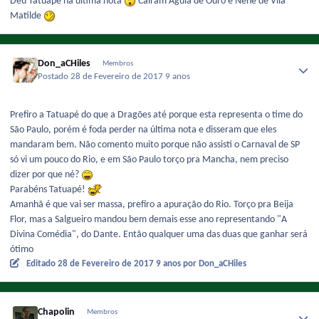
Deu Tatuapé na última nota
Caíram Águia de Ouro e Nenê de Vila
Matilde
Don_aCHiles
Membros
Postado
28 de Fevereiro de 2017
9 anos
Prefiro a Tatuapé do que a Dragões até porque esta representa o time do
São Paulo, porém é foda perder na última nota e disseram que eles
mandaram bem. Não comento muito porque não assisti o Carnaval de SP
só vi um pouco do Rio, e em São Paulo torço pra Mancha, nem preciso
dizer por que né?
Parabéns Tatuapé!
Amanhã é que vai ser massa, prefiro a apuração do Rio. Torço pra Beija
Flor, mas a Salgueiro mandou bem demais esse ano representando "A
Divina Comédia", do Dante. Então qualquer uma das duas que ganhar será
ótimo
Editado
28 de Fevereiro de 2017
9 anos
por Don_aCHiles
Chapolin
Membros