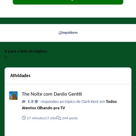
Seguidores
Ir para a lista de tópicos
Atividades
The Noite com Danilo Gentili
The Noite com Danilo Gentili
E.R
respondeu ao tópico de Clark Kent em
Todos
Atentos Olhando pra TV
17 minutos
17 min
244 posts
Gears of War