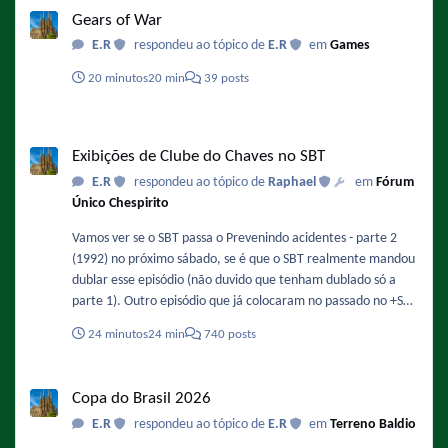
Gears of War
E.R
respondeu ao tópico de
E.R
em
Games
20 minutos
20 min
39 posts
Exibições de Clube do Chaves no SBT
Exibições de Clube do Chaves no SBT
E.R
respondeu ao tópico de
Raphael
em
Fórum
Único Chespirito
Vamos ver se o SBT passa o Prevenindo acidentes - parte 2
(1992) no próximo sábado, se é que o SBT realmente mandou
dublar esse episódio (não duvido que tenham dublado só a
parte 1). Outro episódio que já colocaram no passado no +SBT
e até agora não foi exibido é o "Aula de música" (1992).
24 minutos
24 min
740 posts
Copa do Brasil 2026
Copa do Brasil 2026
E.R
respondeu ao tópico de
E.R
em
Terreno Baldio