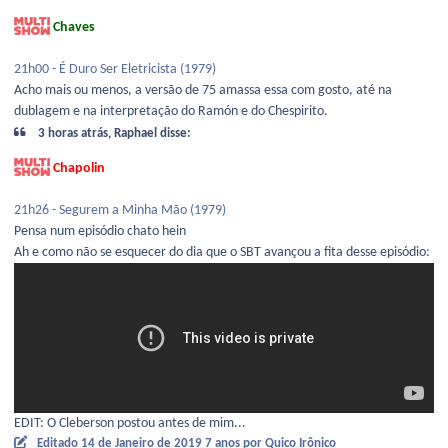
Chaves
21h00 - É Duro Ser
Eletricista (1979)
Acho mais ou menos, a versão de 75 amassa essa com gosto, até na
dublagem e na interpretação do Ramón e do Chespirito.
3 horas atrás, Raphael disse:
Chapolin
21h26 - Segurem a Minha Mão (1979)
Pensa num episódio chato hein
Ah e como não se esquecer do dia que o SBT avançou a fita desse episódio:
EDIT: O Cleberson postou antes de mim...
Editado
14 de Janeiro de 2019
7 anos
por Quico Irônico