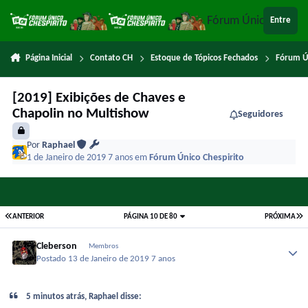
Ir para conteúdo
Fórum Único Chespi
Entre
Página Inicial
Contato CH
Estoque de Tópicos Fechados
Fórum Ú
[2019] Exibições de Chaves e
Chapolin no Multishow
Seguidores
Por
Raphael
1 de Janeiro de 2019
7 anos
em
Fórum Único Chespirito
ANTERIOR
PÁGINA 10 DE 80
PRÓXIMA
Cleberson
Membros
Postado
13 de Janeiro de 2019
7 anos
5 minutos atrás, Raphael disse: