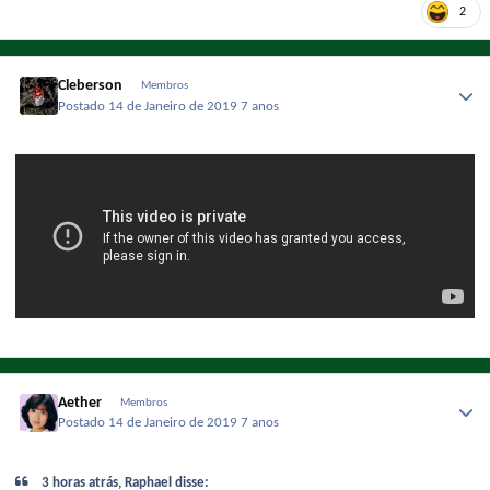
2
Cleberson
Membros
Postado
14 de Janeiro de 2019
7 anos
Aether
Membros
Postado
14 de Janeiro de 2019
7 anos
3 horas atrás, Raphael disse: