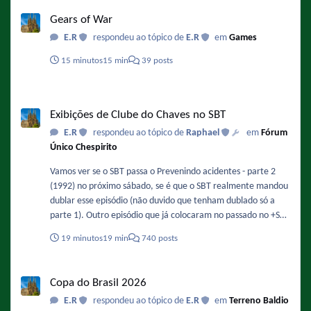
Gears of War
Gears of War
E.R
respondeu ao tópico de
E.R
em
Games
15 minutos
15 min
39 posts
Exibições de Clube do Chaves no SBT
Exibições de Clube do Chaves no SBT
E.R
respondeu ao tópico de
Raphael
em
Fórum
Único Chespirito
Vamos ver se o SBT passa o Prevenindo acidentes - parte 2
(1992) no próximo sábado, se é que o SBT realmente mandou
dublar esse episódio (não duvido que tenham dublado só a
parte 1). Outro episódio que já colocaram no passado no +SBT
e até agora não foi exibido é o "Aula de música" (1992).
19 minutos
19 min
740 posts
Copa do Brasil 2026
Copa do Brasil 2026
E.R
respondeu ao tópico de
E.R
em
Terreno Baldio