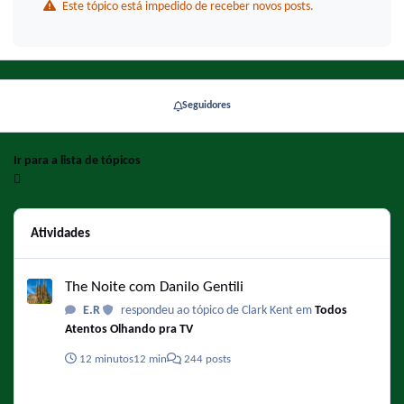
Este tópico está impedido de receber novos posts.
Seguidores
Ir para a lista de tópicos
Atividades
The Noite com Danilo Gentili
The Noite com Danilo Gentili
E.R
respondeu ao tópico de Clark Kent em
Todos
Atentos Olhando pra TV
12 minutos
12 min
244 posts