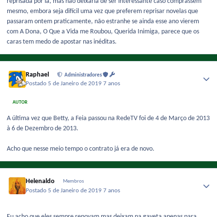
reprisada por lá, mas não deixaria de ser interessante caso comprassem
mesmo, embora seja difícil uma vez que preferem reprisar novelas que
passaram ontem praticamente, não estranhe se ainda esse ano vierem
com A Dona, O Que a Vida me Roubou, Querida Inimiga, parece que os
caras tem medo de apostar nas inéditas.
Raphael
Administradores
Postado
5 de Janeiro de 2019
7 anos
AUTOR
A última vez que Betty, a Feia passou na RedeTV foi de 4 de Março de 2013
à 6 de Dezembro de 2013.
Acho que nesse meio tempo o contrato já era de novo.
Helenaldo
Membros
Postado
5 de Janeiro de 2019
7 anos
Eu acho que eles sempre renovam mas deixam na gaveta apenas para