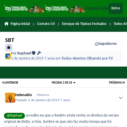
Ir para conteúdo
Fórum Único Chespi
Entre
Página Inicial
Contato CH
Estoque de Tópicos Fechados
Todos A
SBT
Seguidores
Por
Raphael
1 de Janeiro de 2019
7 anos
em
Todos Atentos Olhando pra TV
ANTERIOR
PÁGINA 3 DE 26
PRÓXIMA
Helenaldo
Membros
Postado
5 de Janeiro de 2019
7 anos
acredito eu que a Redetv ainda tenha os direitos da versão
@Raphael
original de Betty, a Feia, lembre-se que não faz muito tempo que foi