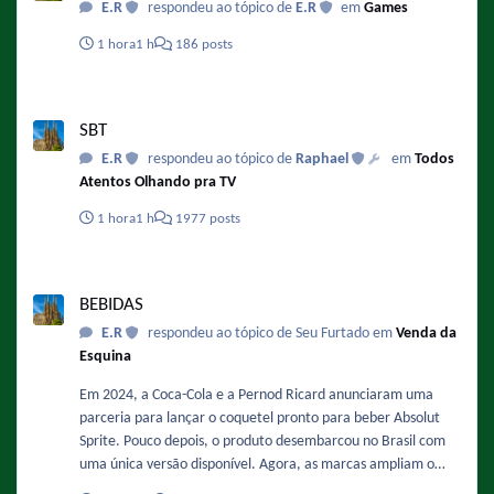
E.R
respondeu ao tópico de
E.R
em
Games
1 hora
1 h
186 posts
SBT
SBT
E.R
respondeu ao tópico de
Raphael
em
Todos
Atentos Olhando pra TV
1 hora
1 h
1977 posts
BEBIDAS
BEBIDAS
E.R
respondeu ao tópico de Seu Furtado em
Venda da
Esquina
Em 2024, a Coca-Cola e a Pernod Ricard anunciaram uma
parceria para lançar o coquetel pronto para beber Absolut
Sprite. Pouco depois, o produto desembarcou no Brasil com
uma única versão disponível. Agora, as marcas ampliam o
portfólio nacional com um novo sabor que chega em breve às