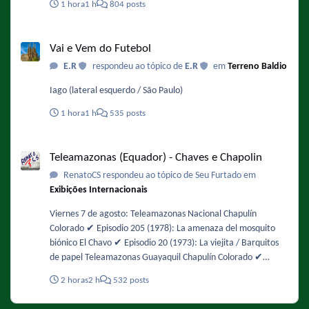
1 hora
1 h
804 posts
gôndolas. A novidade é o Absolut Sprite Frutas Vermelhas,
coquetel pronto para beber que combina Vodka Absolut, o
Vai e Vem do Futebol
refrigerante de limão Sprite e o sabor de frutas vermelhas,
Vai e Vem do Futebol
descrito pelas marcas como uma mistura equilibrada entre
E.R
respondeu ao tópico de
E.R
em
Terreno Baldio
notas doces e ácidas. A bebida possui 5 % de teor alcoólico.
Fonte : https://gkpb.com.br/196347/absolut-vodka-sprite-
Iago (lateral esquerdo / São Paulo)
frutas-vermelhas/
1 hora
1 h
535 posts
Teleamazonas (Equador) - Chaves e Chapolin
Teleamazonas (Equador) - Chaves e Chapolin
RenatoCS respondeu ao tópico de Seu Furtado em
Exibições Internacionais
Viernes 7 de agosto: Teleamazonas Nacional Chapulín
Colorado ✔️ Episodio 205 (1978): La amenaza del mosquito
biónico El Chavo ✔️ Episodio 20 (1973): La viejita / Barquitos
de papel Teleamazonas Guayaquil Chapulín Colorado ✔️
Episodio 50 (1974): Ratas vemos, intenciones no sabemos El
2 horas
2 h
532 posts
Chavo ✔️ Episodio 106 (1976): Barriendo el patio