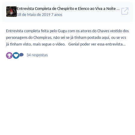
Entrevista Completa de Chespirito e Elenco ao Viva a Noite em 1989
18 de Maio de 2019
7 anos
Entrevista completa feita pelo Gugu com os atores do Chaves vestido dos
personagens do Chompiras, não sei se já tinham postado aqui, ou se vcs
já tinham visto, mais segue o vídeo. Genial poder ver essa entrevista
completa, só imagino a galera da época toda perdida com os atores com
34 respostas
outros personagens nunca vistos. Gastaldi oscilou um pouco na
entrevista, em certos momentos lembrava o tom de voz que ele deu ao
Beterraba, e em outro momento lembrava o tom de voz que ele