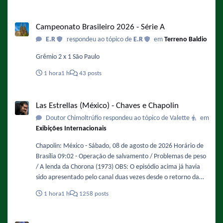
Campeonato Brasileiro 2026 - Série A
Campeonato Brasileiro 2026 - Série A
E.R
respondeu ao tópico de
E.R
em
Terreno Baldio
Grêmio 2 x 1 São Paulo
1 hora
1 h
43 posts
Las Estrellas (México) - Chaves e Chapolin
Las Estrellas (México) - Chaves e Chapolin
Doutor Chimoltrúfio respondeu ao tópico de Valette
em
Exibições Internacionais
Chapolin: México - Sábado, 08 de agosto de 2026 Horário de
Brasília 09:02 - Operação de salvamento / Problemas de peso
/ A lenda da Chorona (1973) OBS: O episódio acima já havia
sido apresentado pelo canal duas vezes desde o retorno da
série, uma em 12/04/2025, e a mais recente em 16/08/2025.
1 hora
1 h
1258 posts
09:30 - Um aluno e tanto / Presente de grego (1973) OBS: O
episódio acima já havia sido apresentado pelo canal duas
Chaves no SBT RS e SBT Brasília em 2026
vezes desde o retorno da série, uma em 19/04/2025, e a mais