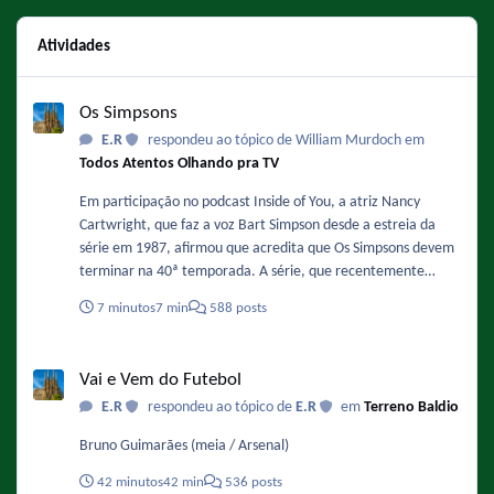
Atividades
Os Simpsons
Os Simpsons
E.R
respondeu ao tópico de William Murdoch em
Todos Atentos Olhando pra TV
Em participação no podcast Inside of You, a atriz Nancy
Cartwright, que faz a voz Bart Simpson desde a estreia da
série em 1987, afirmou que acredita que Os Simpsons devem
terminar na 40ª temporada. A série, que recentemente
finalizou sua 37ª temporada e se prepara para a 38ª
7 minutos
7 min
588 posts
temporada, já tem renovação garantida até a temporada 40,
o que significa que o fim estimado pela atriz ocorreria na
Vai e Vem do Futebol
primavera de 2029. Fonte :
Vai e Vem do Futebol
https://www.omelete.com.br/series-tv/os-simpsons-voz-de-
E.R
respondeu ao tópico de
E.R
em
Terreno Baldio
bart-serie-vai-acabar-na-40-temporada
Bruno Guimarães (meia / Arsenal)
42 minutos
42 min
536 posts