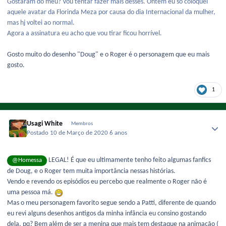
Gostaram do meu? Vou tentar fazer mais desses. Ontem eu só coloquei
aquele avatar da Florinda Meza por causa do dia Internacional da mulher,
mas hj voltei ao normal.
Agora a assinatura eu acho que vou tirar ficou horrível.
Gosto muito do desenho "Doug" e o Roger é o personagem que eu mais
gosto.
1
Usagi White
Membros
Postado
10 de Março de 2020
6 anos
LEGAL! É que eu ultimamente tenho feito algumas fanfics
@Homessa
de Doug, e o Roger tem muita importância nessas histórias.
Vendo e revendo os episódios eu percebo que realmente o Roger não é
uma pessoa má.
Mas o meu personagem favorito segue sendo a Patti, diferente de quando
eu revi alguns desenhos antigos da minha infância eu consino gostando
dela, pq? Bem além de ser a menina que mais tem destaque na animação (