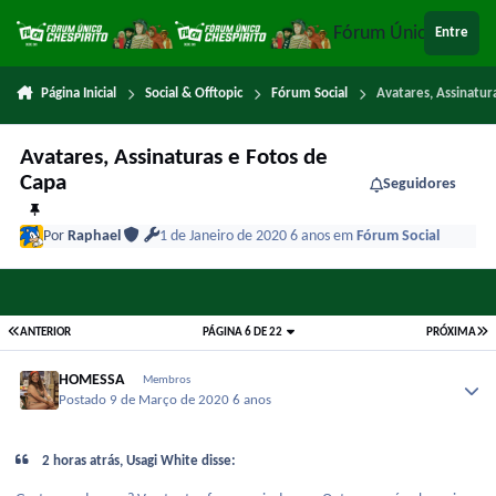
Ir para conteúdo
Fórum Único Chespi
Entre
Página Inicial
Social & Offtopic
Fórum Social
Avatares, Assinatur
Avatares, Assinaturas e Fotos de
Capa
Seguidores
Por
Raphael
1 de Janeiro de 2020
6 anos
em
Fórum Social
ANTERIOR
PÁGINA 6 DE 22
PRÓXIMA
HOMESSA
Membros
Postado
9 de Março de 2020
6 anos
2 horas atrás, Usagi White disse: