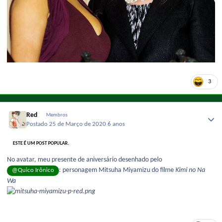
3
Red
Membros
Postado
25 de Março de 2020
6 anos
ESTE É UM POST POPULAR.
No avatar, meu presente de aniversário desenhado pelo
: personagem Mitsuha Miyamizu do filme
Kimi no Na
@Quico Irônico
Wa