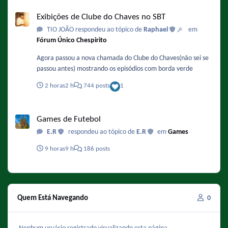
Exibições de Clube do Chaves no SBT
Exibições de Clube do Chaves no SBT
TIO JOÃO respondeu ao tópico de
Raphael
em
Fórum Único Chespirito
Agora passou a nova chamada do Clube do Chaves(não sei se
passou antes) mostrando os episódios com borda verde
2 horas
2 h
744 posts
1
Games de Futebol
Games de Futebol
E.R
respondeu ao tópico de
E.R
em
Games
9 horas
9 h
186 posts
Quem Está Navegando
0