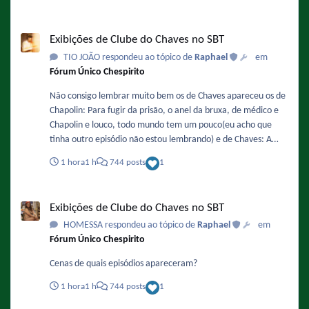
Exibições de Clube do Chaves no SBT
Exibições de Clube do Chaves no SBT
TIO JOÃO respondeu ao tópico de
Raphael
em
Fórum Único Chespirito
Não consigo lembrar muito bem os de Chaves apareceu os de
Chapolin: Para fugir da prisão, o anel da bruxa, de médico e
Chapolin e louco, todo mundo tem um pouco(eu acho que
tinha outro episódio não estou lembrando) e de Chaves: A
orquestra e outros esqueci Tomara que alguém tenha
1 hora
1 h
744 posts
1
gravado a chamada
Exibições de Clube do Chaves no SBT
Exibições de Clube do Chaves no SBT
HOMESSA respondeu ao tópico de
Raphael
em
Fórum Único Chespirito
Cenas de quais episódios apareceram?
1 hora
1 h
744 posts
1