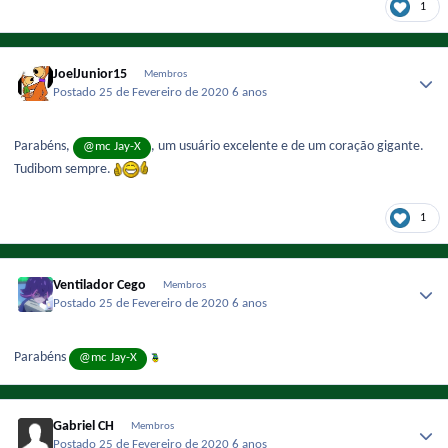
1
JoelJunior15
Membros
Postado
25 de Fevereiro de 2020
6 anos
Parabéns,
, um usuário excelente e de um coração gigante.
@mc Jay-X
Tudibom sempre.
1
Ventilador Cego
Membros
Postado
25 de Fevereiro de 2020
6 anos
Parabéns
@mc Jay-X
Gabriel CH
Membros
Postado
25 de Fevereiro de 2020
6 anos