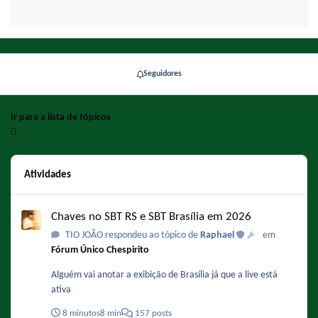
Seguidores
Ir para a lista de tópicos
Atividades
Chaves no SBT RS e SBT Brasília em 2026
Chaves no SBT RS e SBT Brasília em 2026
TIO JOÃO respondeu ao tópico de
Raphael
em
Fórum Único Chespirito
Alguém vai anotar a exibição de Brasília já que a live está
ativa
8 minutos
8 min
157 posts