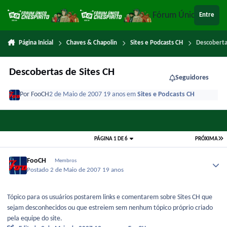
Ir para conteúdo
Fórum Único Chespi
Entre
Página Inicial
Chaves & Chapolin
Sites e Podcasts CH
Descoberta
Descobertas de Sites CH
Seguidores
Por
FooCH
2 de Maio de 2007
19 anos
em
Sites e Podcasts CH
PÁGINA 1 DE 6
PRÓXIMA
FooCH
Membros
Postado
2 de Maio de 2007
19 anos
Tópico para os usuários postarem links e comentarem sobre Sites CH que
sejam desconhecidos ou que estreiem sem nenhum tópico próprio criado
pela equipe do site.