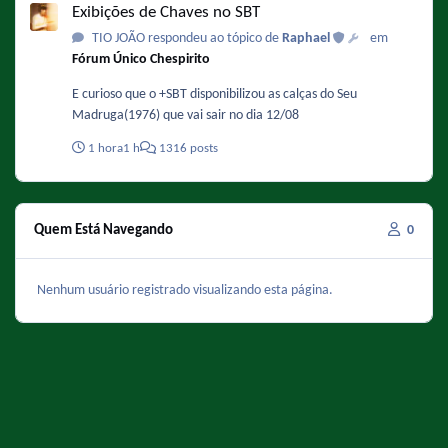
Exibições de Chaves no SBT
TIO JOÃO respondeu ao tópico de
Raphael
em
Fórum Único Chespirito
E curioso que o +SBT disponibilizou as calças do Seu
Madruga(1976) que vai sair no dia 12/08
1 hora
1 h
1316 posts
Quem Está Navegando
0
Nenhum usuário registrado visualizando esta página.