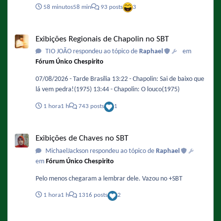
58 minutos
58 min
93 posts
3
Exibições Regionais de Chapolin no SBT
Exibições Regionais de Chapolin no SBT
TIO JOÃO respondeu ao tópico de
Raphael
em
Fórum Único Chespirito
07/08/2026 - Tarde Brasília 13:22 - Chapolin: Sai de baixo que
lá vem pedra!(1975) 13:44 - Chapolin: O louco(1975)
1 hora
1 h
743 posts
1
Exibições de Chaves no SBT
Exibições de Chaves no SBT
MichaelJackson respondeu ao tópico de
Raphael
em
Fórum Único Chespirito
Pelo menos chegaram a lembrar dele. Vazou no +SBT
1 hora
1 h
1316 posts
2
Exibições de Chaves no SBT