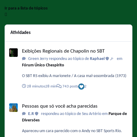
Ir para a lista de tópicos
Atividades
Exibições Regionais de Chapolin no SBT
Exibições Regionais de Chapolin no SBT
Green Jerry respondeu ao tópico de
Raphael
em
Fórum Único Chespirito
O SBT RS exibiu A marionete / A casa mal-assombrada (1973)
28 minutos
28 min
743 posts
2
Pessoas que só você acha parecidas
Pessoas que só você acha parecidas
E.R
respondeu ao tópico de Seu Artério em
Parque de
Diversões
Apareceu um cara parecido com o Andy no SBT Sports Rio.