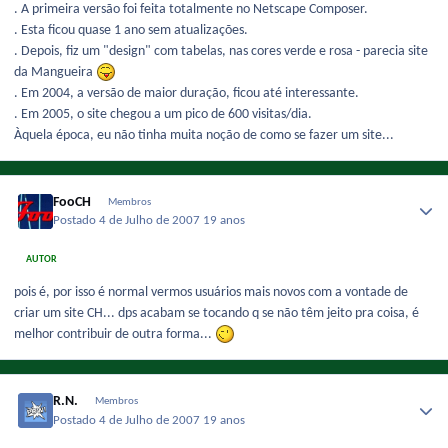
. A primeira versão foi feita totalmente no Netscape Composer.
. Esta ficou quase 1 ano sem atualizações.
. Depois, fiz um "design" com tabelas, nas cores verde e rosa - parecia site
da Mangueira
. Em 2004, a versão de maior duração, ficou até interessante.
. Em 2005, o site chegou a um pico de 600 visitas/dia.
Àquela época, eu não tinha muita noção de como se fazer um site...
FooCH
Membros
Postado
4 de Julho de 2007
19 anos
AUTOR
pois é, por isso é normal vermos usuários mais novos com a vontade de
criar um site CH... dps acabam se tocando q se não têm jeito pra coisa, é
melhor contribuir de outra forma...
R.N.
Membros
Postado
4 de Julho de 2007
19 anos