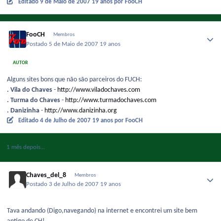
Editado
9 de Maio de 2007
19 anos
por FooCH
FooCH
Membros
Postado
5 de Maio de 2007
19 anos
AUTOR
Alguns sites bons que não são parceiros do FUCH:
. Vila do Chaves
-
http://www.viladochaves.com
. Turma do Chaves
-
http://www.turmadochaves.com
. Danizinha
-
http://www.danizinha.org
Editado
4 de Julho de 2007
19 anos
por FooCH
1 mês depois...
Chaves_del_8
Membros
Postado
3 de Julho de 2007
19 anos
Tava andando (Digo,navegando) na internet e encontrei um site bem