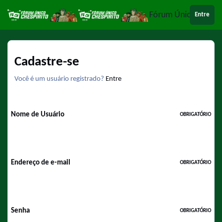
Ir para conteúdo
Fórum Único Chespi
Entre
Cadastre-se
Você é um usuário registrado?
Entre
Nome de Usuário
OBRIGATÓRIO
Endereço de e-mail
OBRIGATÓRIO
Senha
OBRIGATÓRIO