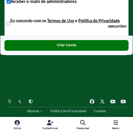
Receber e-mails de administradores
Eu concordo com os
Termos de Uso
e
Política de Privacidade
OBRIGATÓRIO
Criar Conta
Light Mode
Dark Mode
System Preference
f
x
y
y
a
o
o
Idiomas
Política De Privacidade
Cookies
c
u
u
Copyright © 2001 - 2026 Fórum Único Chespirito
e
t
t
Powered by
Invision Community
b
u
u
Entre
Cadastre-se
Pesquisar
Menu