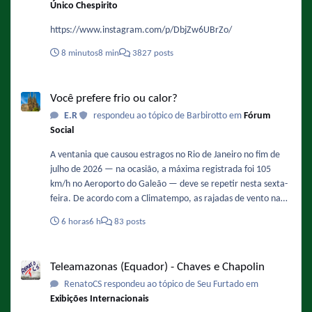
Único Chespirito
https://www.instagram.com/p/DbjZw6UBrZo/
8 minutos
8 min
3827 posts
Você prefere frio ou calor?
Você prefere frio ou calor?
E.R
respondeu ao tópico de Barbirotto em
Fórum
Social
A ventania que causou estragos no Rio de Janeiro no fim de
julho de 2026 — na ocasião, a máxima registrada foi 105
km/h no Aeroporto do Galeão — deve se repetir nesta sexta-
feira. De acordo com a Climatempo, as rajadas de vento na
Região Metropolita podem ficar entre 71 km/h e 90 km/h,
6 horas
6 h
83 posts
com possibilidade de queda de árvores. Os ventos devem
ganhar força ao longo do dia, com maior intensidade entre
Teleamazonas (Equador) - Chaves e Chapolin
12h e 18h. Fonte :
Teleamazonas (Equador) - Chaves e Chapolin
https://oglobo.globo.com/rio/noticia/2026/08/06/rajadas-de-
RenatoCS respondeu ao tópico de Seu Furtado em
vento-mais-intensas-sao-esperadas-entre-12h-e-18h-desta-
Exibições Internacionais
sexta-feira-diz-climatempo.ghtml - De novo !