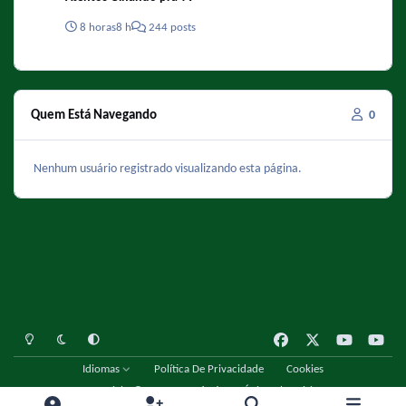
8 horas
8 h
244 posts
Quem Está Navegando
0
Nenhum usuário registrado visualizando esta página.
Light Mode
Dark Mode
System Preference
f
x
y
y
a
o
o
Idiomas
Política De Privacidade
Cookies
c
u
u
Copyright © 2001 - 2026 Fórum Único Chespirito
e
t
t