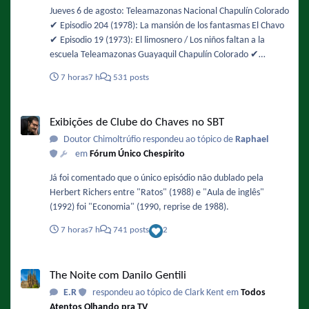
Jueves 6 de agosto: Teleamazonas Nacional Chapulín Colorado
✔️ Episodio 204 (1978): La mansión de los fantasmas El Chavo
✔️ Episodio 19 (1973): El limosnero / Los niños faltan a la
escuela Teleamazonas Guayaquil Chapulín Colorado ✔️
Episodio 49 (1974): Buscando alojamiento / La chicharra
7 horas
7 h
531 posts
paralizadora El Chavo ✔️ Episodio 105 (1975): La fuente de los
deseos
Exibições de Clube do Chaves no SBT
Exibições de Clube do Chaves no SBT
Doutor Chimoltrúfio respondeu ao tópico de
Raphael
em
Fórum Único Chespirito
Já foi comentado que o único episódio não dublado pela
Herbert Richers entre "Ratos" (1988) e "Aula de inglês"
(1992) foi "Economia" (1990, reprise de 1988).
7 horas
7 h
741 posts
2
The Noite com Danilo Gentili
The Noite com Danilo Gentili
E.R
respondeu ao tópico de Clark Kent em
Todos
Atentos Olhando pra TV