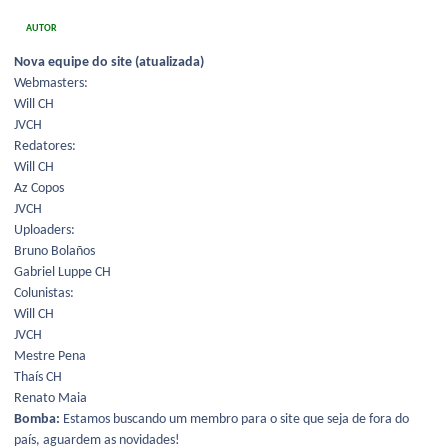
AUTOR
Nova equipe do site (atualizada)
Webmasters:
Will CH
JVCH
Redatores:
Will CH
Az Copos
JVCH
Uploaders:
Bruno Bolaños
Gabriel Luppe CH
Colunistas:
Will CH
JVCH
Mestre Pena
Thaís CH
Renato Maia
Bomba:
Estamos buscando um membro para o site que seja de fora do
país, aguardem as novidades!