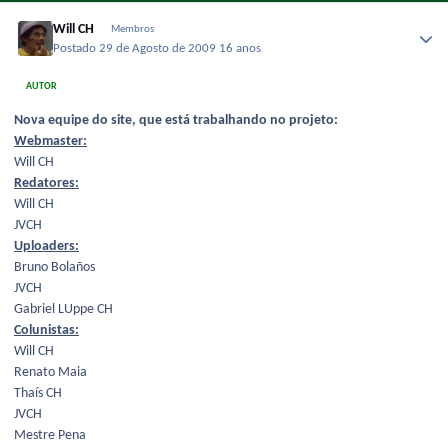
Will CH
Membros
Postado
29 de Agosto de 2009
16 anos
AUTOR
Nova equipe do site, que está trabalhando no projeto:
Webmaster:
Will CH
Redatores:
Will CH
JVCH
Uploaders:
Bruno Bolaños
JVCH
Gabriel LUppe CH
Colunistas:
Will CH
Renato Maia
Thaís CH
JVCH
Mestre Pena