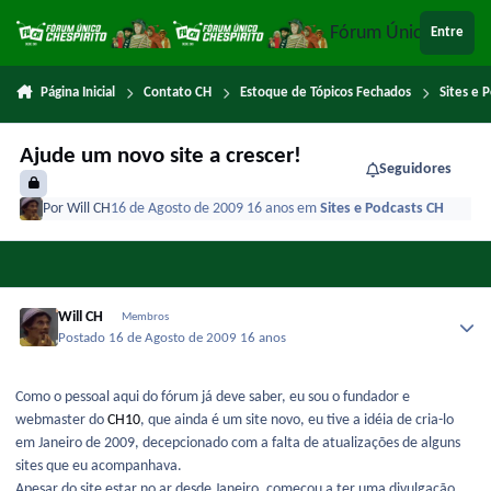
Ir para conteúdo
Fórum Único Chespi
Entre
Página Inicial
Contato CH
Estoque de Tópicos Fechados
Sites e 
Ajude um novo site a crescer!
Seguidores
Por
Will CH
16 de Agosto de 2009
16 anos
em
Sites e Podcasts CH
Will CH
Membros
Postado
16 de Agosto de 2009
16 anos
Como o pessoal aqui do fórum já deve saber, eu sou o fundador e
webmaster do
CH10
, que ainda é um site novo, eu tive a idéia de cria-lo
em Janeiro de 2009, decepcionado com a falta de atualizações de alguns
sites que eu acompanhava.
Apesar do site estar no ar desde Janeiro, começou a ter uma divulgação