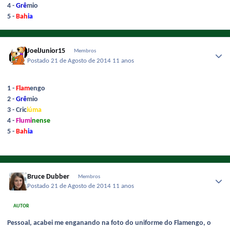
4 -
Grê
mio
5 -
Bah
ia
JoelJunior15
Membros
Postado
21 de Agosto de 2014
11 anos
1 -
Flam
engo
2 -
Grê
mio
3 - Cric
iúma
4 -
Flumi
nense
5 -
Bah
ia
Bruce Dubber
Membros
Postado
21 de Agosto de 2014
11 anos
AUTOR
Pessoal, acabei me enganando na foto do uniforme do Flamengo, o