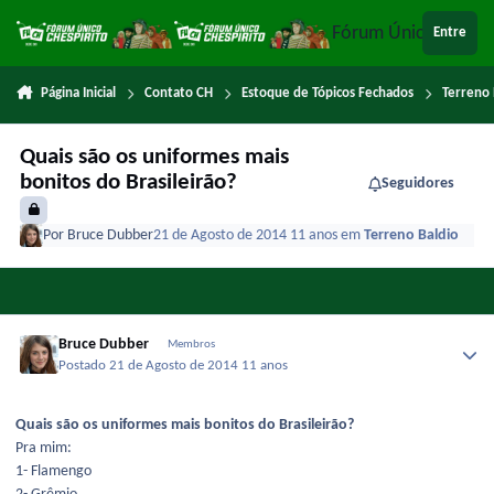
Ir para conteúdo
Fórum Único Chespi
Entre
Página Inicial
Contato CH
Estoque de Tópicos Fechados
Terreno 
Quais são os uniformes mais
bonitos do Brasileirão?
Seguidores
Por
Bruce Dubber
21 de Agosto de 2014
11 anos
em
Terreno Baldio
Bruce Dubber
Membros
Postado
21 de Agosto de 2014
11 anos
Quais são os uniformes mais bonitos do Brasileirão?
Pra mim:
1- Flamengo