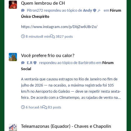
Quem lembrou de CH
Pitron272 respondeu ao tópico de
Andy
em
Fórum
Único Chespirito
https://www.instagram.com/p/DbjZw6UBrZo/
8 minutos
8 min
3827 posts
Você prefere frio ou calor?
Você prefere frio ou calor?
E.R
respondeu ao tópico de Barbirotto em
Fórum
Social
A ventania que causou estragos no Rio de Janeiro no fim de
julho de 2026 — na ocasião, a máxima registrada foi 105
km/h no Aeroporto do Galeão — deve se repetir nesta sexta-
feira. De acordo com a Climatempo, as rajadas de vento na
Região Metropolita podem ficar entre 71 km/h e 90 km/h,
6 horas
6 h
83 posts
com possibilidade de queda de árvores. Os ventos devem
ganhar força ao longo do dia, com maior intensidade entre
Teleamazonas (Equador) - Chaves e Chapolin
12h e 18h. Fonte :
Teleamazonas (Equador) - Chaves e Chapolin
https://oglobo.globo.com/rio/noticia/2026/08/06/rajadas-de-