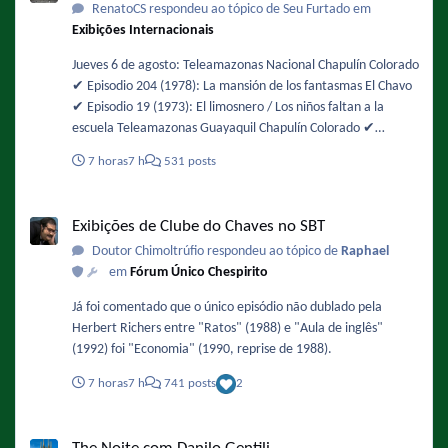
RenatoCS respondeu ao tópico de Seu Furtado em
vento-mais-intensas-sao-esperadas-entre-12h-e-18h-desta-
Exibições Internacionais
sexta-feira-diz-climatempo.ghtml - De novo !
Jueves 6 de agosto: Teleamazonas Nacional Chapulín Colorado
✔️ Episodio 204 (1978): La mansión de los fantasmas El Chavo
✔️ Episodio 19 (1973): El limosnero / Los niños faltan a la
escuela Teleamazonas Guayaquil Chapulín Colorado ✔️
Episodio 49 (1974): Buscando alojamiento / La chicharra
7 horas
7 h
531 posts
paralizadora El Chavo ✔️ Episodio 105 (1975): La fuente de los
deseos
Exibições de Clube do Chaves no SBT
Exibições de Clube do Chaves no SBT
Doutor Chimoltrúfio respondeu ao tópico de
Raphael
em
Fórum Único Chespirito
Já foi comentado que o único episódio não dublado pela
Herbert Richers entre "Ratos" (1988) e "Aula de inglês"
(1992) foi "Economia" (1990, reprise de 1988).
7 horas
7 h
741 posts
2
The Noite com Danilo Gentili