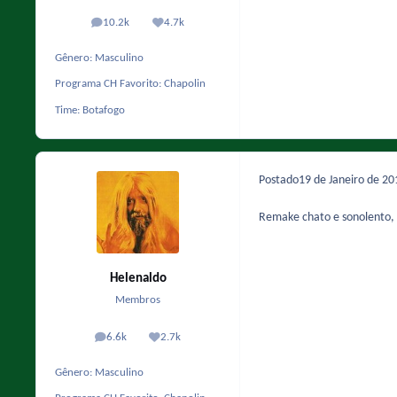
10.2k
4.7k
posts
Reputação
Gênero:
Masculino
Programa CH Favorito:
Chapolin
Time:
Botafogo
Postado
19 de Janeiro de 2
Remake chato e sonolento, c
Helenaldo
Membros
6.6k
2.7k
posts
Reputação
Gênero:
Masculino