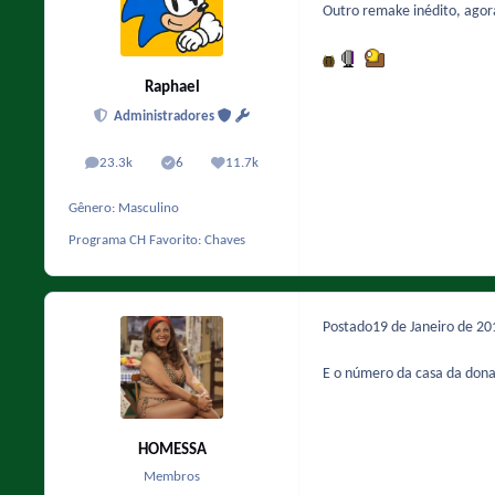
Outro remake inédito, ago
Raphael
Administradores
23.3k
6
11.7k
posts
Solutions
Reputação
Gênero:
Masculino
Programa CH Favorito:
Chaves
Postado
19 de Janeiro de 2
E o número da casa da dona
HOMESSA
Membros