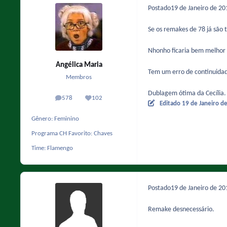
Postado
19 de Janeiro de 2
Se os remakes de 78 já são t
Nhonho ficaria bem melhor
Angélica Maria
Tem um erro de continuidad
Membros
Dublagem ótima da Cecília.
578
102
posts
Reputação
Editado
19 de Janeiro d
Gênero:
Feminino
Programa CH Favorito:
Chaves
Time:
Flamengo
Postado
19 de Janeiro de 2
Remake desnecessário.