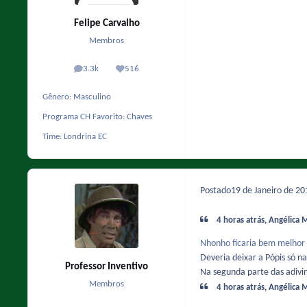
Felipe Carvalho
Membros
3.3k
516
posts
Reputação
Gênero:
Masculino
Programa CH Favorito:
Chaves
Time:
Londrina EC
Postado
19 de Janeiro de 2
4 horas atrás, Angélica M
Nhonho
ficaria bem melhor
Deveria deixar a Pópis só n
Professor Inventivo
Na segunda parte das adivin
Membros
4 horas atrás, Angélica M