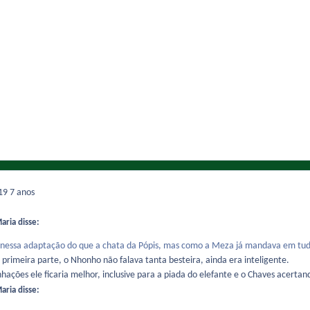
019
7 anos
aria disse:
 nessa adaptação do que a chata da Pópis, mas como a Meza já mandava em tu
a primeira parte, o Nhonho não falava tanta besteira, ainda era inteligente.
hações ele ficaria melhor, inclusive para a piada do elefante e o Chaves acerta
aria disse: