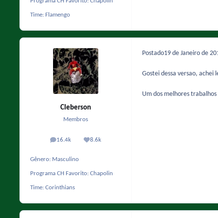
Programa CH Favorito:
Chapolin
Time:
Flamengo
Postado
19 de Janeiro de 2
Gostei dessa versao, achei l
Um dos melhores trabalhos 
Cleberson
Membros
16.4k
8.6k
posts
Reputação
Gênero:
Masculino
Programa CH Favorito:
Chapolin
Time:
Corinthians