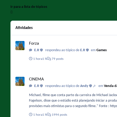
Ir para a lista de tópicos
Atividades
Forza
Forza
E.R
respondeu ao tópico de
E.R
em
Games
1 hora
1 h
79 posts
CINEMA
CINEMA
E.R
respondeu ao tópico de
Andy
em
Venda d
Michael, filme que conta parte da carreira de Michael Jack
Fogelson, disse que o estúdio está planejando iniciar a prod
previsões mais otimistas para o segundo filme." Fonte : ht
1 hora
1 h
1994 posts