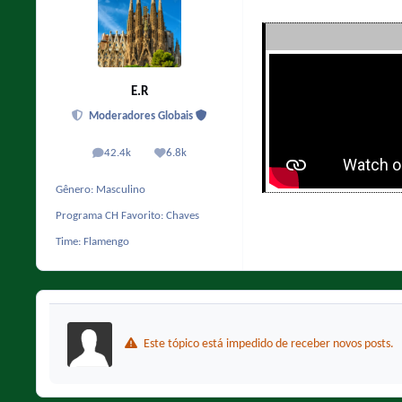
E.R
Moderadores Globais
42.4k
6.8k
posts
Reputação
Gênero:
Masculino
Programa CH Favorito:
Chaves
Time:
Flamengo
Este tópico está impedido de receber novos posts.