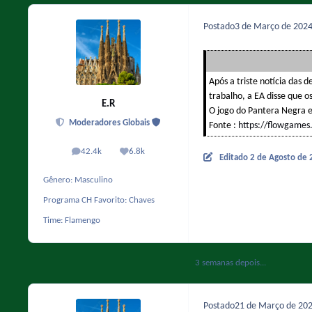
Postado
3 de Março de 202
Após a triste notícia das
trabalho, a EA disse que
E.R
O jogo do Pantera Negra e
Moderadores Globais
Fonte :
https://flowgames
42.4k
6.8k
posts
Reputação
Editado
2 de Agosto de
Gênero:
Masculino
Programa CH Favorito:
Chaves
Time:
Flamengo
3 semanas depois...
Postado
21 de Março de 20