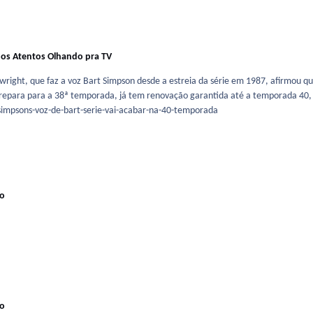
os Atentos Olhando pra TV
rtwright, que faz a voz Bart Simpson desde a estreia da série em 1987, afirmou
repara para a 38ª temporada, já tem renovação garantida até a temporada 40, o 
simpsons-voz-de-bart-serie-vai-acabar-na-40-temporada
io
io