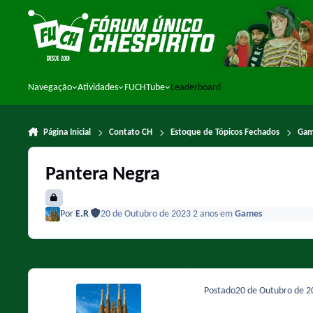
Ir para conteúdo
Navegação
Atividades
FUCHTube
Leaderboard
Página Inicial
Contato CH
Estoque de Tópicos Fechados
Ga
Pantera Negra
Por
E.R
20 de Outubro de 2023
2 anos
em
Games
Postado
20 de Outubro de 