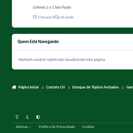
Grêmio 2 x 1 São Paulo
2 horas
2 h
43 posts
Quem Está Navegando
Nenhum usuário registrado visualizando esta página.
Página Inicial
Contato CH
Estoque de Tópicos Fechados
Ga
Light Mode
Dark Mode
System Preference
Idiomas
Política De Privacidade
Cookies