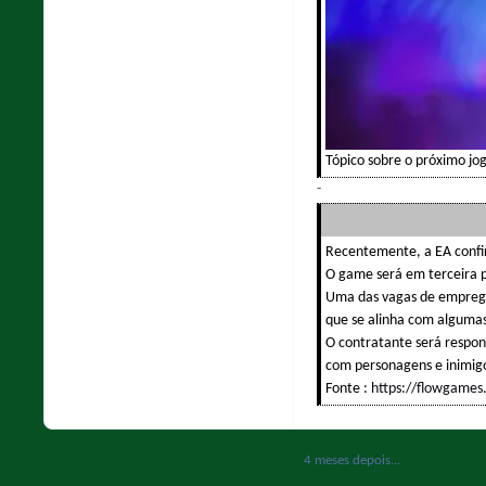
Tópico sobre o próximo j
-
Recentemente, a EA confi
O game será em terceira p
Uma das vagas de emprego
que se alinha com alguma
O contratante será respon
com personagens e inimig
Fonte :
https://flowgames
4 meses depois...