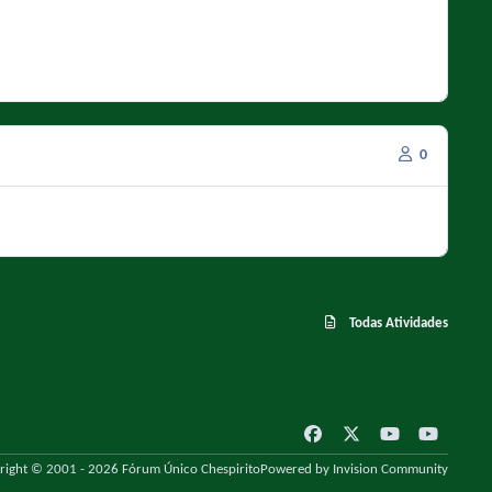
0
Todas Atividades
f
x
y
y
a
o
o
right © 2001 - 2026 Fórum Único Chespirito
Powered by
Invision Community
c
u
u