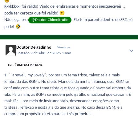
Kkkkkkkk, foi válido! Vindo de lembranças e momentos inesquecíveis...
🙂
pode ter certeza que foi válido!
Não peça pro
. Ele tem parente dentro do SBT, só
@Doutor Chimoltrúfio
🤣
pode!
Doutor Delgadinho
Membros
Postado
9 de Abril de 2025
1 ano
ESTE É UM POST POPULAR.
1. "Farewell, my Lovely", por ser um tema triste, talvez seja a mais
lembrada das BGMs. No efeito Mandela da minha infância, essa BGM se
confunde com outro tema triste que toca quando o Chaves vai embora da
vila. Para mim, as BGMs se medem pelo gatilho emocional que causam. É
mais fácil, por meio de instrumentais, desencadear emoções como
tristeza, reflexão e nostalgia do que alegria. No caso dessa BGM, ela
cumpre um propósito direto para as três primeiras.