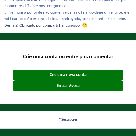
momentos difíceis e nos reerguemos.
5: Nenhum a ponto de não querer ver, mas o final do desjejum é forte, ele
vai ficar no chão esperando toda madrugada, com bastante frio e fome.
🙂
Demais! Obrigado por compartilhar conosco!
Crie uma conta ou entre para comentar
Crie uma nova conta
Entrar Agora
Seguidores