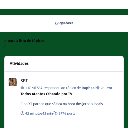
Seguidores
Ir para a lista de tópicos
Atividades
SBT
SBT
HOMESSA respondeu ao tópico de
Raphael
em
Todos Atentos Olhando pra TV
E no YT parece que só fica na hora dos jornais locais.
42 minutos
42 min
1976 posts
Exibições Regionais de Chapolin no SBT