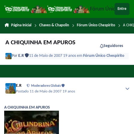
Ir para conteúdo
Fórum Único Chespi
Entre
Página Inicial
Chaves & Chapolin
Fórum Único Chespirito
A CHI
A CHIQUINHA EM APUROS
Seguidores
Por
E.R
11 de Maio de 2007
19 anos
em
Fórum Único Chespirito
E.R
Moderadores Globais
Postado
11 de Maio de 2007
19 anos
A CHIQUINHA EM APUROS