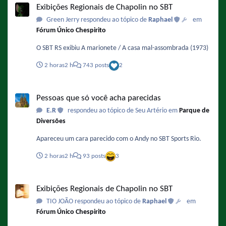
Exibições Regionais de Chapolin no SBT
Green Jerry respondeu ao tópico de
Raphael
em
Fórum Único Chespirito
O SBT RS exibiu A marionete / A casa mal-assombrada (1973)
2 horas
2 h
743 posts
2
Pessoas que só você acha parecidas
Pessoas que só você acha parecidas
E.R
respondeu ao tópico de Seu Artério em
Parque de
Diversões
Apareceu um cara parecido com o Andy no SBT Sports Rio.
2 horas
2 h
93 posts
3
Exibições Regionais de Chapolin no SBT
Exibições Regionais de Chapolin no SBT
TIO JOÃO respondeu ao tópico de
Raphael
em
Fórum Único Chespirito