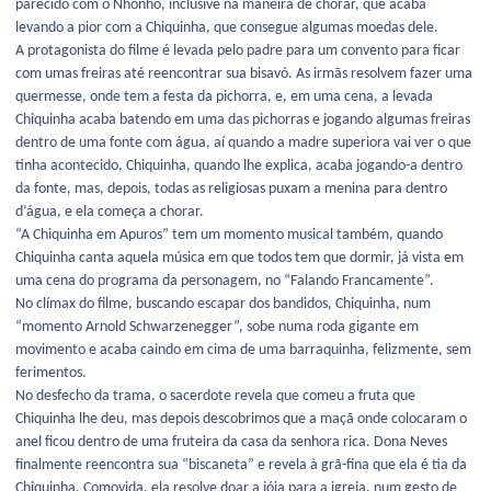
parecido com o Nhonho, inclusive na maneira de chorar, que acaba
levando a pior com a Chiquinha, que consegue algumas moedas dele.
A protagonista do filme é levada pelo padre para um convento para ficar
com umas freiras até reencontrar sua bisavó. As irmãs resolvem fazer uma
quermesse, onde tem a festa da pichorra, e, em uma cena, a levada
Chiquinha acaba batendo em uma das pichorras e jogando algumas freiras
dentro de uma fonte com água, aí quando a madre superiora vai ver o que
tinha acontecido, Chiquinha, quando lhe explica, acaba jogando-a dentro
da fonte, mas, depois, todas as religiosas puxam a menina para dentro
d’água, e ela começa a chorar.
“A Chiquinha em Apuros” tem um momento musical também, quando
Chiquinha canta aquela música em que todos tem que dormir, já vista em
uma cena do programa da personagem, no “Falando Francamente”.
No clímax do filme, buscando escapar dos bandidos, Chiquinha, num
“momento Arnold Schwarzenegger”, sobe numa roda gigante em
movimento e acaba caindo em cima de uma barraquinha, felizmente, sem
ferimentos.
No desfecho da trama, o sacerdote revela que comeu a fruta que
Chiquinha lhe deu, mas depois descobrimos que a maçã onde colocaram o
anel ficou dentro de uma fruteira da casa da senhora rica. Dona Neves
finalmente reencontra sua “biscaneta” e revela à grã-fina que ela é tia da
Chiquinha. Comovida, ela resolve doar a jóia para a igreja, num gesto de