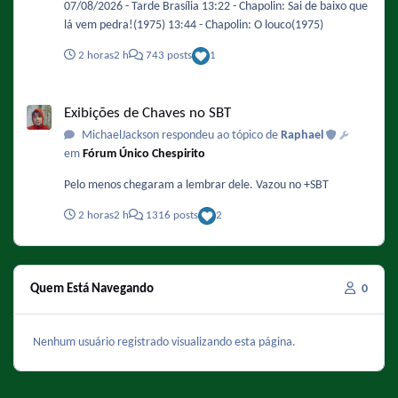
07/08/2026 - Tarde Brasília 13:22 - Chapolin: Sai de baixo que
lá vem pedra!(1975) 13:44 - Chapolin: O louco(1975)
2 horas
2 h
743 posts
1
Exibições de Chaves no SBT
Exibições de Chaves no SBT
MichaelJackson respondeu ao tópico de
Raphael
em
Fórum Único Chespirito
Pelo menos chegaram a lembrar dele. Vazou no +SBT
2 horas
2 h
1316 posts
2
Quem Está Navegando
0
Nenhum usuário registrado visualizando esta página.