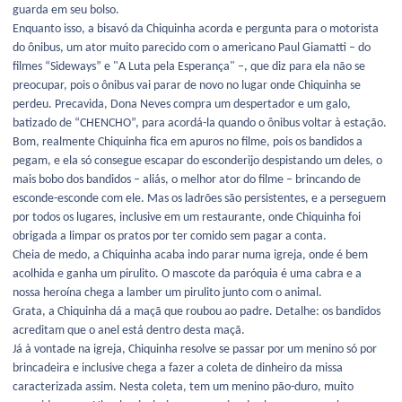
guarda em seu bolso.
Enquanto isso, a bisavó da Chiquinha acorda e pergunta para o motorista
do ônibus, um ator muito parecido com o americano Paul Giamatti – do
filmes “Sideways” e "A Luta pela Esperança" –, que diz para ela não se
preocupar, pois o ônibus vai parar de novo no lugar onde Chiquinha se
perdeu. Precavida, Dona Neves compra um despertador e um galo,
batizado de “CHENCHO”, para acordá-la quando o ônibus voltar à estação.
Bom, realmente Chiquinha fica em apuros no filme, pois os bandidos a
pegam, e ela só consegue escapar do esconderijo despistando um deles, o
mais bobo dos bandidos – aliás, o melhor ator do filme – brincando de
esconde-esconde com ele. Mas os ladrões são persistentes, e a perseguem
por todos os lugares, inclusive em um restaurante, onde Chiquinha foi
obrigada a limpar os pratos por ter comido sem pagar a conta.
Cheia de medo, a Chiquinha acaba indo parar numa igreja, onde é bem
acolhida e ganha um pirulito. O mascote da paróquia é uma cabra e a
nossa heroína chega a lamber um pirulito junto com o animal.
Grata, a Chiquinha dá a maçã que roubou ao padre. Detalhe: os bandidos
acreditam que o anel está dentro desta maçã.
Já à vontade na igreja, Chiquinha resolve se passar por um menino só por
brincadeira e inclusive chega a fazer a coleta de dinheiro da missa
caracterizada assim. Nesta coleta, tem um menino pão-duro, muito