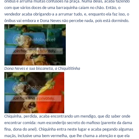
ônibus e arruma muitas confusões na praça. Numa delas, acaba fazendo
com que vários doces de uma barraquinha caiam no chão. Então, o
vendedor acaba obrigando-a a arrumar tudo, e, enquanto ela faz isso, o
ônibus vai embora e Dona Neves não percebe nada, pois está dormindo.
Dona Neves e sua biscaneta, a Chiquititinha
Chiquinha, perdida, acaba encontrando um mendigo, que diz saber onde
encontrar comida: num esconderijo secreto do mafioso (parente da dama
fina, dona do anel). Chiquinha entra neste lugar e acaba pegando algumas
maçãs, inclusive uma bem vermelha, que lhe chama a atenção e que ela