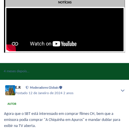
NOTÍCIAS
4 meses depois...
E.R
Moderadores Globais
Postado
12 de Janeiro de 2024
2 anos
AUTOR
Agora que o SBT está interessado em comprar filmes CH, bem que a
emissora podia comprar "A Chiquinha em Apuros" e mandar dublar para
exibir na TV aberta.