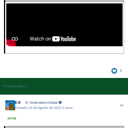
1
8 meses depois...
E.R
Moderadores Globais
Postado
20 de Agosto de 2023
2 anos
AUTOR