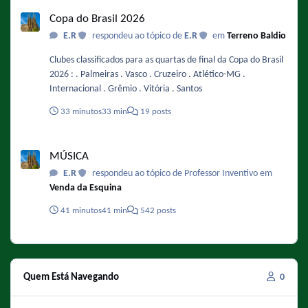
Copa do Brasil 2026
Copa do Brasil 2026
E.R
respondeu ao tópico de
E.R
em
Terreno Baldio
Clubes classificados para as quartas de final da Copa do Brasil
2026 : . Palmeiras . Vasco . Cruzeiro . Atlético-MG .
Internacional . Grêmio . Vitória . Santos
33 minutos
33 min
19 posts
MÚSICA
MÚSICA
E.R
respondeu ao tópico de Professor Inventivo em
Venda da Esquina
41 minutos
41 min
542 posts
Quem Está Navegando
0