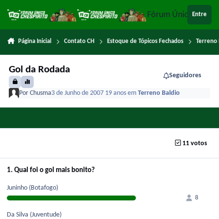
Ir para conteúdo
Fórum Único Chespi
Entre
Página Inicial
Contato CH
Estoque de Tópicos Fechados
Terreno 
Gol da Rodada
Seguidores
Por
Chusma
3 de Junho de 2007
19 anos
em
Terreno Baldio
11 votos
1. Qual foi o gol mais bonito?
Juninho (Botafogo)
8
Da Silva (Juventude)