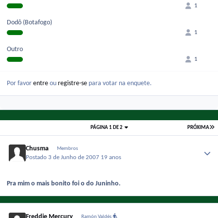
1
Dodô (Botafogo)
1
Outro
1
Por favor
entre
ou
registre-se
para votar na enquete.
PÁGINA 1 DE 2
PRÓXIMA
Chusma
Membros
Postado
3 de Junho de 2007
19 anos
Pra mim o mais bonito foi o do Juninho.
Freddie Mercury
Ramón Valdés