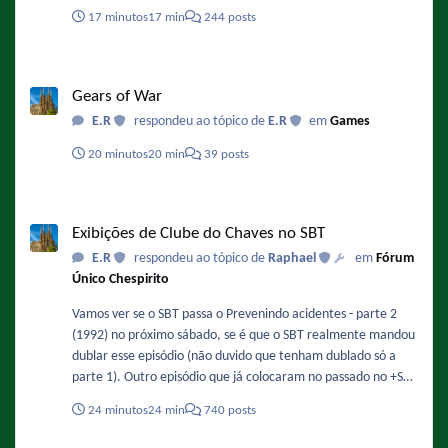
17 minutos
17 min
244 posts
Gears of War
Gears of War
E.R
respondeu ao tópico de
E.R
em
Games
20 minutos
20 min
39 posts
Exibições de Clube do Chaves no SBT
Exibições de Clube do Chaves no SBT
E.R
respondeu ao tópico de
Raphael
em
Fórum
Único Chespirito
Vamos ver se o SBT passa o Prevenindo acidentes - parte 2
(1992) no próximo sábado, se é que o SBT realmente mandou
dublar esse episódio (não duvido que tenham dublado só a
parte 1). Outro episódio que já colocaram no passado no +SBT
e até agora não foi exibido é o "Aula de música" (1992).
24 minutos
24 min
740 posts