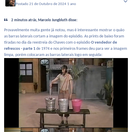
Postado
21 de Outubro de 2024
1 ano
2 minutos atrás, Marcelo Jungbluth disse:
Provavelmente muita gente já notou, mas é interessante mostrar o quão
as barras laterais cortam a imagem do episódio. As prints de baixo foram
tiradas no dia da reestreia do Chaves com o episódio
O vendedor de
refrescos - parte 1
de 1974 e nos primeiros frames deu para ver a imagem
limpa, porém colocaram as barras laterais logo em seguida: