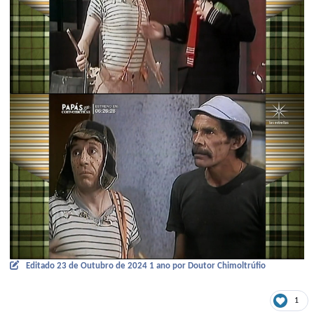
Editado
23 de Outubro de 2024
1 ano
por Doutor Chimoltrúfio
1