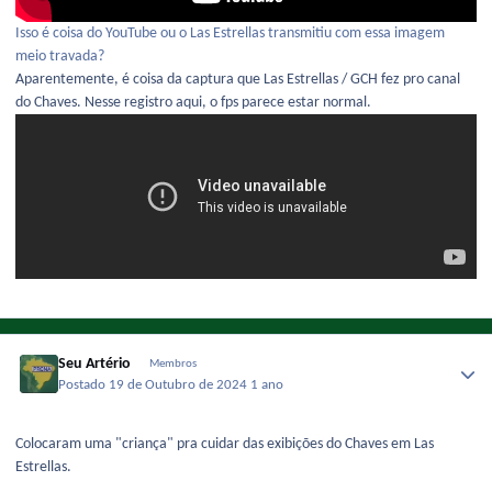
Isso é coisa do YouTube ou o Las Estrellas transmitiu com essa imagem
meio travada?
Aparentemente, é coisa da captura que Las Estrellas / GCH fez pro canal
do Chaves. Nesse registro aqui, o fps parece estar normal.
Seu Artério
Membros
Postado
19 de Outubro de 2024
1 ano
Colocaram uma "criança" pra cuidar das exibições do Chaves em Las
Estrellas.