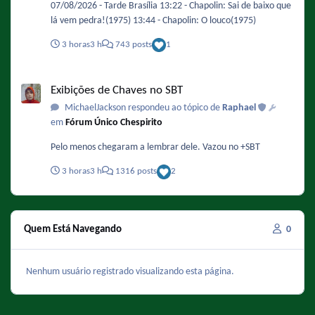
07/08/2026 - Tarde Brasília 13:22 - Chapolin: Sai de baixo que
lá vem pedra!(1975) 13:44 - Chapolin: O louco(1975)
3 horas
3 h
743 posts
1
Exibições de Chaves no SBT
Exibições de Chaves no SBT
MichaelJackson respondeu ao tópico de
Raphael
em
Fórum Único Chespirito
Pelo menos chegaram a lembrar dele. Vazou no +SBT
3 horas
3 h
1316 posts
2
Quem Está Navegando
0
Nenhum usuário registrado visualizando esta página.