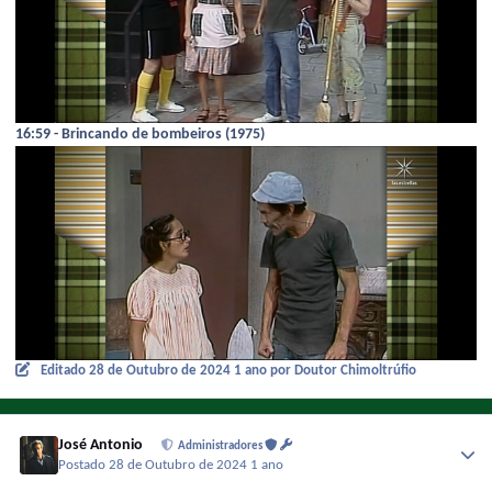
16:59 - Brincando de bombeiros (1975)
Editado
28 de Outubro de 2024
1 ano
por Doutor Chimoltrúfio
José Antonio
Administradores
Postado
28 de Outubro de 2024
1 ano