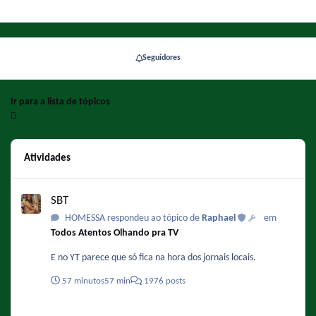
Seguidores
Ir para a lista de tópicos
Atividades
SBT
SBT
HOMESSA respondeu ao tópico de
Raphael
em
Todos Atentos Olhando pra TV
E no YT parece que só fica na hora dos jornais locais.
57 minutos
57 min
1976 posts
Exibições Regionais de Chapolin no SBT