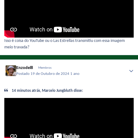
Isso é coisa do YouTube ou o Las Estrellas transmitiu com essa imagem
meio travada?
Enzodel8
Membros
Postado
19 de Outubro de 2024
1 ano
14 minutos atrás, Marcelo Jungbluth disse: