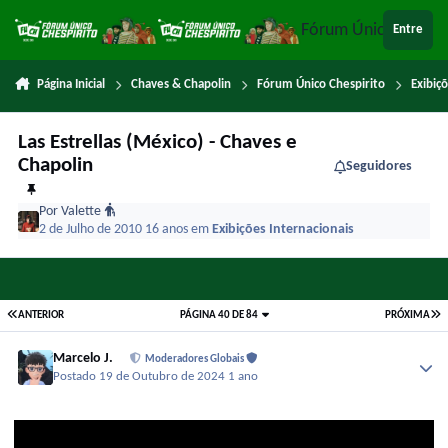
Ir para conteúdo
Fórum Único Chespi
Entre
Página Inicial
Chaves & Chapolin
Fórum Único Chespirito
Exibiç
Las Estrellas (México) - Chaves e
Chapolin
Seguidores
Por
Valette
2 de Julho de 2010
16 anos
em
Exibições Internacionais
ANTERIOR
PÁGINA 40 DE 84
PRÓXIMA
Marcelo J.
Moderadores Globais
Postado
19 de Outubro de 2024
1 ano