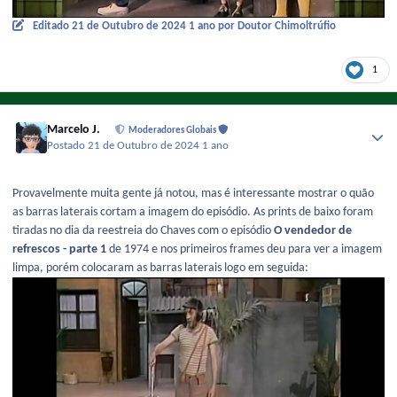
Editado
21 de Outubro de 2024
1 ano
por Doutor Chimoltrúfio
1
Marcelo J.
Moderadores Globais
Postado
21 de Outubro de 2024
1 ano
Provavelmente muita gente já notou, mas é interessante mostrar o quão
as barras laterais cortam a imagem do episódio. As prints de baixo foram
tiradas no dia da reestreia do Chaves com o episódio
O vendedor de
refrescos - parte 1
de 1974 e nos primeiros frames deu para ver a imagem
limpa, porém colocaram as barras laterais logo em seguida: