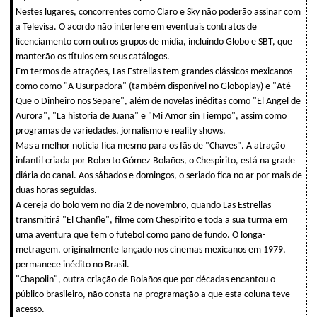
Nestes lugares, concorrentes como Claro e Sky não poderão assinar com
a Televisa. O acordo não interfere em eventuais contratos de
licenciamento com outros grupos de mídia, incluindo Globo e SBT, que
manterão os títulos em seus catálogos.
Em termos de atrações, Las Estrellas tem grandes clássicos mexicanos
como como "A Usurpadora" (também disponível no Globoplay) e "Até
Que o Dinheiro nos Separe", além de novelas inéditas como "El Angel de
Aurora", "La historia de Juana" e "Mi Amor sin Tiempo", assim como
programas de variedades, jornalismo e reality shows.
Mas a melhor notícia fica mesmo para os fãs de "Chaves". A atração
infantil criada por Roberto Gómez Bolaños, o Chespirito, está na grade
diária do canal. Aos sábados e domingos, o seriado fica no ar por mais de
duas horas seguidas.
A cereja do bolo vem no dia 2 de novembro, quando Las Estrellas
transmitirá "El Chanfle", filme com Chespirito e toda a sua turma em
uma aventura que tem o futebol como pano de fundo. O longa-
metragem, originalmente lançado nos cinemas mexicanos em 1979,
permanece inédito no Brasil.
"Chapolin", outra criação de Bolaños que por décadas encantou o
público brasileiro, não consta na programação a que esta coluna teve
acesso.