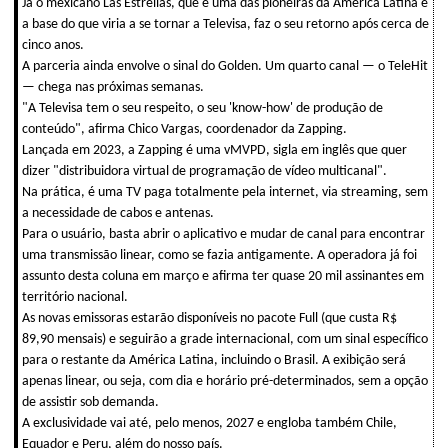
Já o mexicano Las Estrellas, que é uma das pioneiras da América Latina e
a base do que viria a se tornar a Televisa, faz o seu retorno após cerca de
cinco anos.
A parceria ainda envolve o sinal do Golden. Um quarto canal — o TeleHit
— chega nas próximas semanas.
"A Televisa tem o seu respeito, o seu 'know-how' de produção de
conteúdo", afirma Chico Vargas, coordenador da Zapping.
Lançada em 2023, a Zapping é uma vMVPD, sigla em inglês que quer
dizer "distribuidora virtual de programação de vídeo multicanal".
Na prática, é uma TV paga totalmente pela internet, via streaming, sem
a necessidade de cabos e antenas.
Para o usuário, basta abrir o aplicativo e mudar de canal para encontrar
uma transmissão linear, como se fazia antigamente. A operadora já foi
assunto desta coluna em março e afirma ter quase 20 mil assinantes em
território nacional.
As novas emissoras estarão disponíveis no pacote Full (que custa R$
89,90 mensais) e seguirão a grade internacional, com um sinal específico
para o restante da América Latina, incluindo o Brasil. A exibição será
apenas linear, ou seja, com dia e horário pré-determinados, sem a opção
de assistir sob demanda.
A exclusividade vai até, pelo menos, 2027 e engloba também Chile,
Equador e Peru, além do nosso país.