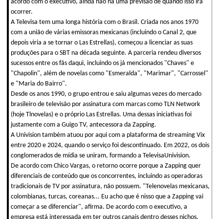
acordo com o executivo, ainda não há uma previsão de quando isso irá
ocorrer.
A Televisa tem uma longa história com o Brasil. Criada nos anos 1970
com a união de várias emissoras mexicanas (incluindo o Canal 2, que
depois viria a se tornar o Las Estrellas), começou a licenciar as suas
produções para o SBT na década seguinte. A parceria rendeu diversos
sucessos entre os fãs daqui, incluindo os já mencionados "Chaves" e
"Chapolin", além de novelas como "Esmeralda", "Marimar", "Carrossel"
e "Maria do Bairro".
Desde os anos 1990, o grupo entrou e saiu algumas vezes do mercado
brasileiro de televisão por assinatura com marcas como TLN Network
(hoje Tlnovelas) e o próprio Las Estrellas. Uma dessas iniciativas foi
justamente com a Guigo TV, antecessora da Zapping.
A Univision também atuou por aqui com a plataforma de streaming Vix
entre 2020 e 2024, quando o serviço foi descontinuado. Em 2022, os dois
conglomerados de mídia se uniram, formando a TelevisaUnivision.
De acordo com Chico Vargas, o retorno ocorre porque a Zapping quer
diferenciais de conteúdo que os concorrentes, incluindo as operadoras
tradicionais de TV por assinatura, não possuem. "Telenovelas mexicanas,
colombianas, turcas, coreanas... Eu acho que é nisso que a Zapping vai
começar a se diferenciar", afirma. De acordo com o executivo, a
empresa está interessada em ter outros canais dentro desses nichos,