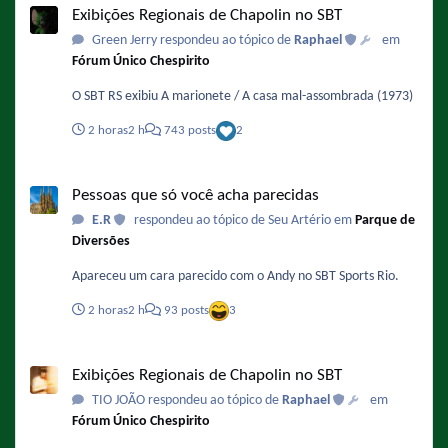
Exibições Regionais de Chapolin no SBT
Green Jerry respondeu ao tópico de
Raphael
em
Fórum Único Chespirito
O SBT RS exibiu A marionete / A casa mal-assombrada (1973)
2 horas
2 h
743 posts
2
Pessoas que só você acha parecidas
Pessoas que só você acha parecidas
E.R
respondeu ao tópico de Seu Artério em
Parque de
Diversões
Apareceu um cara parecido com o Andy no SBT Sports Rio.
2 horas
2 h
93 posts
3
Exibições Regionais de Chapolin no SBT
Exibições Regionais de Chapolin no SBT
TIO JOÃO respondeu ao tópico de
Raphael
em
Fórum Único Chespirito