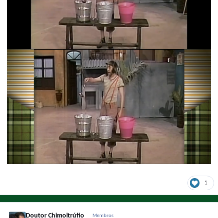
1
Doutor Chimoltrúfio
Membros