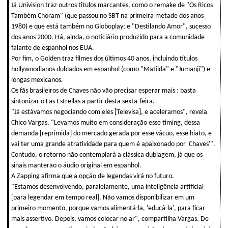
Já Univision traz outros títulos marcantes, como o remake de "Os Ricos
Também Choram" (que passou no SBT na primeira metade dos anos
1980) e que está também no Globoplay; e "Destilando Amor", sucesso
dos anos 2000. Há, ainda, o noticiário produzido para a comunidade
falante de espanhol nos EUA.
Por fim, o Golden traz filmes dos últimos 40 anos, incluindo títulos
hollywoodianos dublados em espanhol (como "Matilda" e "Jumanji") e
longas mexicanos.
Os fãs brasileiros de Chaves não vão precisar esperar mais : basta
sintonizar o Las Estrellas a partir desta sexta-feira.
"Já estávamos negociando com eles [Televisa], e aceleramos", revela
Chico Vargas. "Levamos muito em consideração esse timing, dessa
demanda [reprimida] do mercado gerada por esse vácuo, esse hiato, e
vai ter uma grande atratividade para quem é apaixonado por 'Chaves'".
Contudo, o retorno não contemplará a clássica dublagem, já que os
sinais manterão o áudio original em espanhol.
A Zapping afirma que a opção de legendas virá no futuro.
"Estamos desenvolvendo, paralelamente, uma inteligência artificial
[para legendar em tempo real]. Não vamos disponibilizar em um
primeiro momento, porque vamos alimentá-la, 'educá-la', para ficar
mais assertivo. Depois, vamos colocar no ar", compartilha Vargas. De