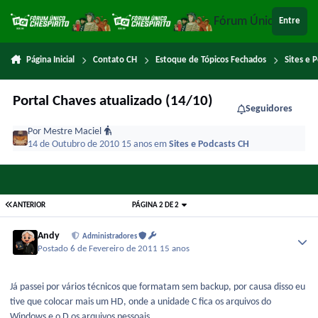
Ir para conteúdo
Fórum Único Chespi
Entre
Página Inicial
Contato CH
Estoque de Tópicos Fechados
Sites e 
Portal Chaves atualizado (14/10)
Seguidores
Por
Mestre Maciel
14 de Outubro de 2010
15 anos
em
Sites e Podcasts CH
ANTERIOR
PÁGINA 2 DE 2
Andy
Administradores
Postado
6 de Fevereiro de 2011
15 anos
Já passei por vários técnicos que formatam sem backup, por causa disso eu
tive que colocar mais um HD, onde a unidade C fica os arquivos do
Windows e o D os arquivos pessoais.