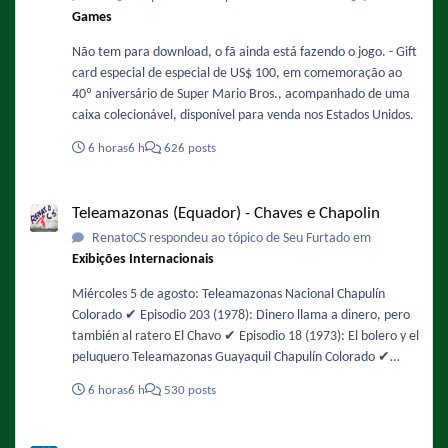
Games
Não tem para download, o fã ainda está fazendo o jogo. - Gift
card especial de especial de US$ 100, em comemoração ao
40º aniversário de Super Mario Bros., acompanhado de uma
caixa colecionável, disponível para venda nos Estados Unidos.
6 horas
6 h
626 posts
Teleamazonas (Equador) - Chaves e Chapolin
Teleamazonas (Equador) - Chaves e Chapolin
RenatoCS respondeu ao tópico de Seu Furtado em
Exibições Internacionais
Miércoles 5 de agosto: Teleamazonas Nacional Chapulín
Colorado ✔️ Episodio 203 (1978): Dinero llama a dinero, pero
también al ratero El Chavo ✔️ Episodio 18 (1973): El bolero y el
peluquero Teleamazonas Guayaquil Chapulín Colorado ✔️
Episodio 48 (1974): Interrumpiendo la filmación / No es lo
6 horas
6 h
530 posts
mismo chapulines con agua, que aguas con los chapulines! El
Chavo ✔️ Episodio 104 (1975): Los insectos
Exibições de Chaves no SBT