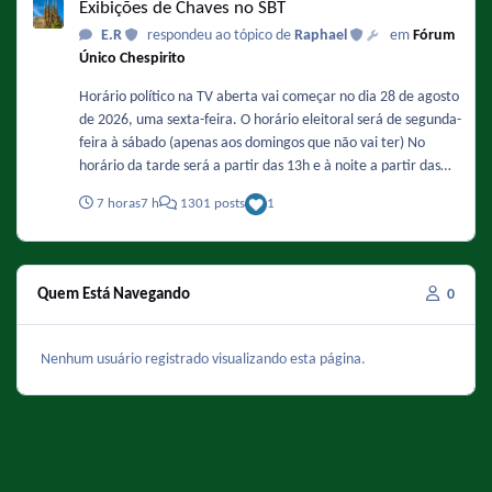
Exibições de Chaves no SBT
E.R
respondeu ao tópico de
Raphael
em
Fórum
Único Chespirito
Horário político na TV aberta vai começar no dia 28 de agosto
de 2026, uma sexta-feira. O horário eleitoral será de segunda-
feira à sábado (apenas aos domingos que não vai ter) No
horário da tarde será a partir das 13h e à noite a partir das
20h30. "Chaves" e "Clube do Chaves" serão afetados e
7 horas
7 h
1301 posts
1
deverão ter a duração reduzida nesse período. Que isso não
afete a exibição de "História do Brasil" e "A proposta" no dia
7 de setembro. - Como ficaria a grade do SBT com o horário
político : DE SEGUNDA A SEXTA 8:30 Primeiro Impacto 13:00
Quem Está Navegando
0
Horário Eleitoral 13:25 Chaves (com 2 episódios) Entre 14:05 a
14:10 Novela mexicana 15:30 Fofocalizando 16:45 Novela
mexicana 17:45 Novela mexicana 18:15 SBT Cidades 19:45
Nenhum usuário registrado visualizando esta página.
SBT Brasil 20:30 Horário Eleitoral 20:55 Novela mexicana
22:00 Programa do Ratinho 23:15 Faixa de programas (A
Praça É Nossa, SBT Repórter, etc) Entre 0:30 e 0:45 The Noite
Com Danilo Gentili SÁBADO 7:00 Sábado Animado 11:00 SBT
Notícias 13:00 Horário Eleitoral 13:25 Clube do Chaves 14:15
Eita, Lucas ! 15:15 Cinema em Casa 17:00 Cinema em Casa