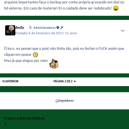
arquivos importantes faça o backup por conta própria gravando em dvd ou
hd externo. Em caso de material CH o cuidado deve ser redobrado!
Andy
Administradores
Postado
6 de Fevereiro de 2011
15 anos
Ô loco, eu pensei que o post não tinha ido, pois eu fechei o FUCH assim que
cliquei em postar
Mas já que xingou por mim
ANTERIOR
PÁGINA 2 DE 2
Seguidores
Ir para a lista de tópicos