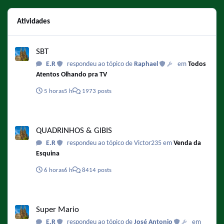
Atividades
SBT
SBT
E.R
respondeu ao tópico de
Raphael
em
Todos
Atentos Olhando pra TV
5 horas
5 h
1973 posts
QUADRINHOS & GIBIS
QUADRINHOS & GIBIS
E.R
respondeu ao tópico de Victor235 em
Venda da
Esquina
6 horas
6 h
8414 posts
Super Mario
Super Mario
E.R
respondeu ao tópico de
José Antonio
em