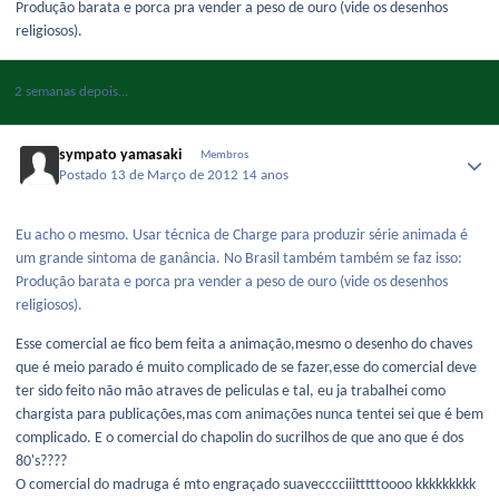
Produção barata e porca pra vender a peso de ouro (vide os desenhos
religiosos).
2 semanas depois...
sympato yamasaki
Membros
Postado
13 de Março de 2012
14 anos
Eu acho o mesmo. Usar técnica de Charge para produzir série animada é
um grande sintoma de ganância. No Brasil também também se faz isso:
Produção barata e porca pra vender a peso de ouro (vide os desenhos
religiosos).
Esse comercial ae fico bem feita a animação,mesmo o desenho do chaves
que é meio parado é muito complicado de se fazer,esse do comercial deve
ter sido feito não mão atraves de peliculas e tal, eu ja trabalhei como
chargista para publicações,mas com animações nunca tentei sei que é bem
complicado. E o comercial do chapolin do sucrilhos de que ano que é dos
80's????
O comercial do madruga é mto engraçado suavecccciiitttttoooo kkkkkkkkk