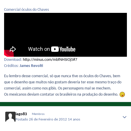
Comercial óculos do Chaves
Download:
http://minus.com/mbfNHSIOj5#7
Créditos:
James Revolti
Eu lembro desse comercial, só que nunca tive os óculos do Chaves, bem
que o desenho que muitos não gostam deveria ter esse mesmo traço do
comercial, assim como nos gibis. Os personagens mal se mechem.
Os mexicanos deviam contatar os brasileiros na produção do desenho.
iago83
Membros
Postado
26 de Fevereiro de 2012
14 anos