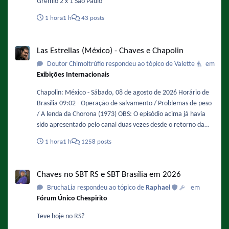
Grêmio 2 x 1 São Paulo
1 hora
1 h
43 posts
Las Estrellas (México) - Chaves e Chapolin
Las Estrellas (México) - Chaves e Chapolin
Doutor Chimoltrúfio respondeu ao tópico de Valette
em
Exibições Internacionais
Chapolin: México - Sábado, 08 de agosto de 2026 Horário de
Brasília 09:02 - Operação de salvamento / Problemas de peso
/ A lenda da Chorona (1973) OBS: O episódio acima já havia
sido apresentado pelo canal duas vezes desde o retorno da
série, uma em 12/04/2025, e a mais recente em 16/08/2025.
1 hora
1 h
1258 posts
09:30 - Um aluno e tanto / Presente de grego (1973) OBS: O
episódio acima já havia sido apresentado pelo canal duas
Chaves no SBT RS e SBT Brasília em 2026
vezes desde o retorno da série, uma em 19/04/2025, e a mais
Chaves no SBT RS e SBT Brasília em 2026
recente em 17/08/2025. 09:55 - Trapaças no restaurante / O
BruchaLia respondeu ao tópico de
Raphael
em
índio Pele Vermelha (1973) OBS 1: O episódio acima já havia
Fórum Único Chespirito
sido apresentado pelo canal duas vezes desde o retorno da
série, uma em 19/04/2025, e a mais recente em 17/08/2025.
Teve hoje no RS?
OBS 2: O mini-esquete "A lata de suco" não foi transmitido,