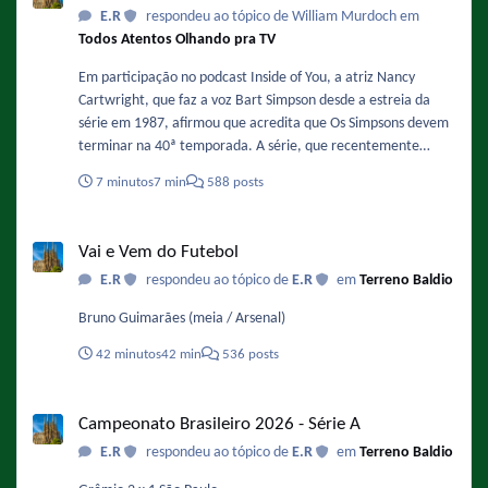
E.R
respondeu ao tópico de William Murdoch em
Todos Atentos Olhando pra TV
Em participação no podcast Inside of You, a atriz Nancy
Cartwright, que faz a voz Bart Simpson desde a estreia da
série em 1987, afirmou que acredita que Os Simpsons devem
terminar na 40ª temporada. A série, que recentemente
finalizou sua 37ª temporada e se prepara para a 38ª
7 minutos
7 min
588 posts
temporada, já tem renovação garantida até a temporada 40,
o que significa que o fim estimado pela atriz ocorreria na
Vai e Vem do Futebol
primavera de 2029. Fonte :
Vai e Vem do Futebol
https://www.omelete.com.br/series-tv/os-simpsons-voz-de-
E.R
respondeu ao tópico de
E.R
em
Terreno Baldio
bart-serie-vai-acabar-na-40-temporada
Bruno Guimarães (meia / Arsenal)
42 minutos
42 min
536 posts
Campeonato Brasileiro 2026 - Série A
Campeonato Brasileiro 2026 - Série A
E.R
respondeu ao tópico de
E.R
em
Terreno Baldio