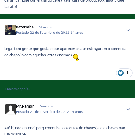
Caramba! Esse comercial do cereal tem cara de produção gringa!! Que
barato!
Beterraba
Membros
Postado
22 de Setembro de 2011
14 anos
Legal tem gente que gosta de se aparecer quase estragaram o comercial
do chapolin com aquelas letras enormes
1
4 meses depois...
Mr.Ramon
Membros
Postado
21 de Fevereiro de 2012
14 anos
Até hj nao entendi porq comerical do oculos do chaves ja q o chaves não
usa oculos xP