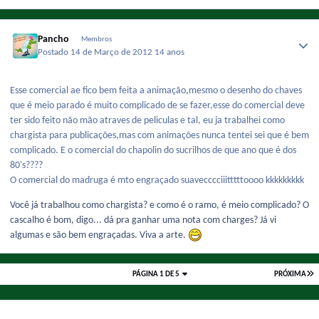
Pancho
Membros
Postado
14 de Março de 2012
14 anos
Esse comercial ae fico bem feita a animação,mesmo o desenho do chaves
que é meio parado é muito complicado de se fazer,esse do comercial deve
ter sido feito não mão atraves de peliculas e tal, eu ja trabalhei como
chargista para publicações,mas com animações nunca tentei sei que é bem
complicado. E o comercial do chapolin do sucrilhos de que ano que é dos
80's????
O comercial do madruga é mto engraçado suavecccciiitttttoooo kkkkkkkkk
Você já trabalhou como chargista? e como é o ramo, é meio complicado? O
cascalho é bom, digo... dá pra ganhar uma nota com charges? Já vi
algumas e são bem engraçadas. Viva a arte.
PÁGINA 1 DE 5
PRÓXIMA