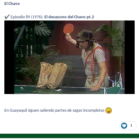
El Chavo
✔️
Episodio 89 (1976):
El desayuno del Chavo pt.2
En Guayaquil siguen saliendo partes de sagas incompletas
1