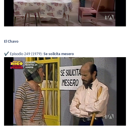
El Chavo
✔️
Episodio 249 (1979):
Se soilcita mesero