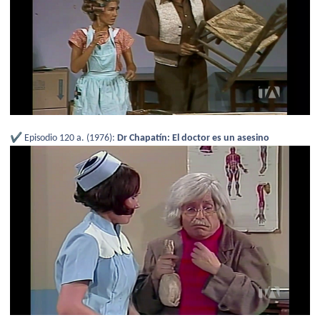
✔️
Episodio 120 a. (1976):
Dr Chapatín:
El doctor es un asesino