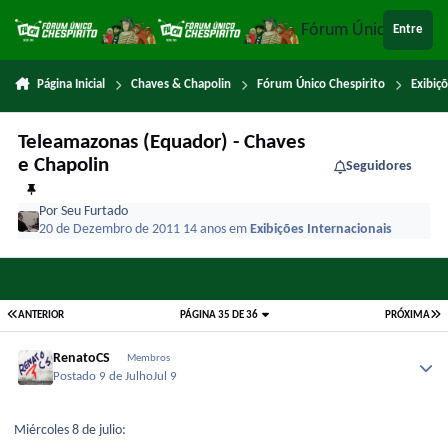
Ir para conteúdo
Fórum Único Chespi
Entre
Página Inicial
Chaves & Chapolin
Fórum Único Chespirito
Exibiç
Teleamazonas (Equador) - Chaves
e Chapolin
Seguidores
Por
Seu Furtado
20 de Dezembro de 2011
14 anos
em
Exibições Internacionais
ANTERIOR
PÁGINA 35 DE 36
PRÓXIMA
RenatoCS
Membros
Postado
9 de Julho
Jul 9
Miércoles 8 de julio: