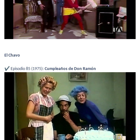
El Chavo
✔️
Episodio 85 (1975):
Cumpleaños de Don Ramón