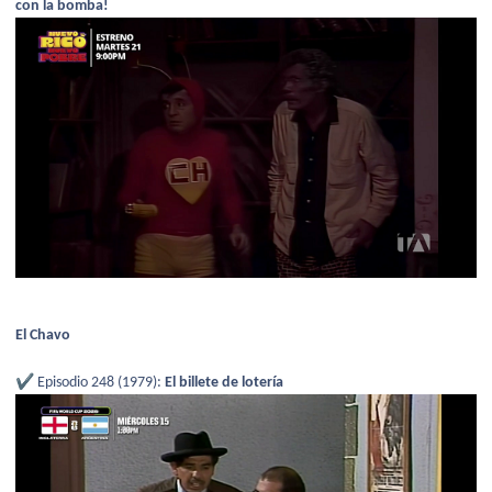
con la bomba!
El Chavo
✔️
Episodio 248 (1979):
El billete de lotería