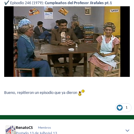
✔️
Episodio 246 (1979):
Cumpleaños del Profesor Jirafales pt.1
Bueno, repitieron un episodio que ya dieron
1
RenatoCS
Membros
Postado
13 de Julho
Jul 13