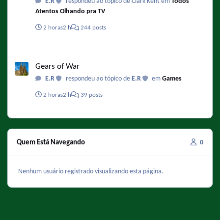
E.R
respondeu ao tópico de Clark Kent em
Todos
Atentos Olhando pra TV
2 horas
2 h
244 posts
Gears of War
Gears of War
E.R
respondeu ao tópico de
E.R
em
Games
2 horas
2 h
39 posts
Quem Está Navegando
0
Nenhum usuário registrado visualizando esta página.