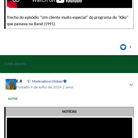
Trecho do episódio "Um cliente muito especial" do programa do "Kiko"
que passava na Band (1991).
1
1 mês depois...
E.R
Moderadores Globais
Postado
9 de Julho de 2024
2 anos
AUTOR
NOTÍCIAS