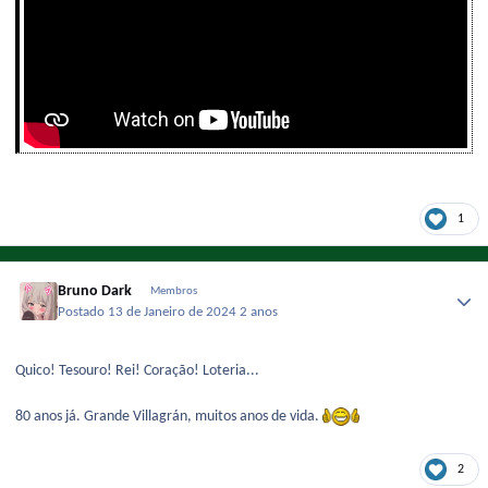
1
Bruno Dark
Membros
Postado
13 de Janeiro de 2024
2 anos
Quico! Tesouro! Rei! Coração! Loteria...
80 anos já. Grande Villagrán, muitos anos de vida.
2