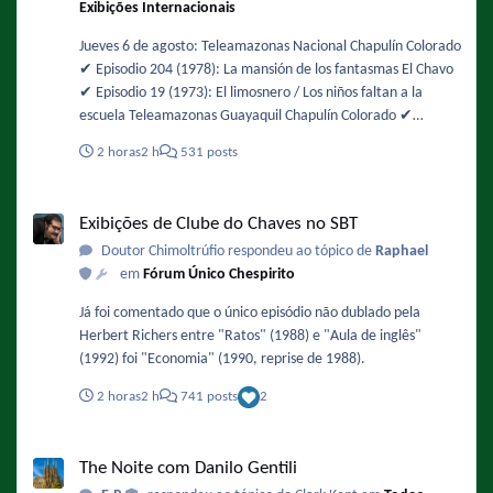
Exibições Internacionais
sexta-feira-diz-climatempo.ghtml - De novo !
Jueves 6 de agosto: Teleamazonas Nacional Chapulín Colorado
✔️ Episodio 204 (1978): La mansión de los fantasmas El Chavo
✔️ Episodio 19 (1973): El limosnero / Los niños faltan a la
escuela Teleamazonas Guayaquil Chapulín Colorado ✔️
Episodio 49 (1974): Buscando alojamiento / La chicharra
2 horas
2 h
531 posts
paralizadora El Chavo ✔️ Episodio 105 (1975): La fuente de los
deseos
Exibições de Clube do Chaves no SBT
Exibições de Clube do Chaves no SBT
Doutor Chimoltrúfio respondeu ao tópico de
Raphael
em
Fórum Único Chespirito
Já foi comentado que o único episódio não dublado pela
Herbert Richers entre "Ratos" (1988) e "Aula de inglês"
(1992) foi "Economia" (1990, reprise de 1988).
2 horas
2 h
741 posts
2
The Noite com Danilo Gentili
The Noite com Danilo Gentili