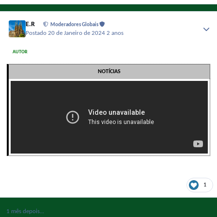
E.R
Moderadores Globais
Postado
20 de Janeiro de 2024
2 anos
AUTOR
NOTÍCIAS
1
1 mês depois...