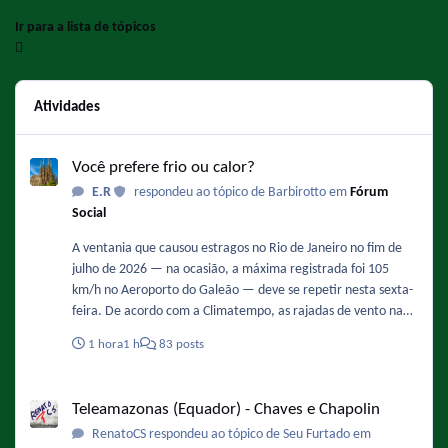
Ir para a lista de tópicos
Atividades
Você prefere frio ou calor?
Você prefere frio ou calor?
E.R
respondeu ao tópico de Barbirotto em
Fórum
Social
A ventania que causou estragos no Rio de Janeiro no fim de
julho de 2026 — na ocasião, a máxima registrada foi 105
km/h no Aeroporto do Galeão — deve se repetir nesta sexta-
feira. De acordo com a Climatempo, as rajadas de vento na
Região Metropolita podem ficar entre 71 km/h e 90 km/h,
1 hora
1 h
83 posts
com possibilidade de queda de árvores. Os ventos devem
ganhar força ao longo do dia, com maior intensidade entre
Teleamazonas (Equador) - Chaves e Chapolin
12h e 18h. Fonte :
Teleamazonas (Equador) - Chaves e Chapolin
https://oglobo.globo.com/rio/noticia/2026/08/06/rajadas-de-
RenatoCS respondeu ao tópico de Seu Furtado em
vento-mais-intensas-sao-esperadas-entre-12h-e-18h-desta-