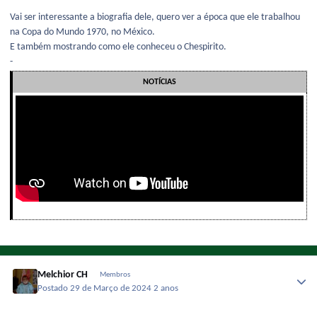
Vai ser interessante a biografia dele, quero ver a época que ele trabalhou
na Copa do Mundo 1970, no México.
E também mostrando como ele conheceu o Chespirito.
-
NOTÍCIAS
Melchior CH
Membros
Postado
29 de Março de 2024
2 anos