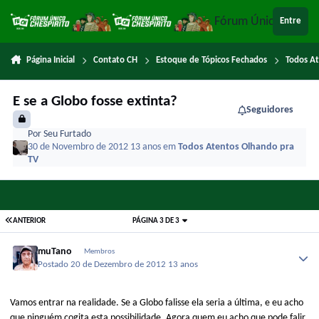
Ir para conteúdo
Fórum Único Chespi
Entre
Página Inicial
Contato CH
Estoque de Tópicos Fechados
Todos A
E se a Globo fosse extinta?
Seguidores
Por
Seu Furtado
30 de Novembro de 2012
13 anos
em
Todos Atentos Olhando pra
TV
ANTERIOR
PÁGINA 3 DE 3
muTano
Membros
Postado
20 de Dezembro de 2012
13 anos
Vamos entrar na realidade. Se a Globo falisse ela seria a última, e eu acho
que ninguém cogita esta possibilidade. Agora quem eu acho que pode falir,