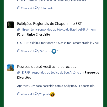
E no YT parece que só fica na hora dos jornais locais.
2 horas
2 h
1976 posts
Exibições Regionais de Chapolin no SBT
Exibições Regionais de Chapolin no SBT
Green Jerry respondeu ao tópico de
Raphael
em
Fórum Único Chespirito
O SBT RS exibiu A marionete / A casa mal-assombrada (1973)
3 horas
3 h
743 posts
2
Pessoas que só você acha parecidas
Pessoas que só você acha parecidas
E.R
respondeu ao tópico de Seu Artério em
Parque de
Diversões
Apareceu um cara parecido com o Andy no SBT Sports Rio.
4 horas
4 h
93 posts
3
Exibições Regionais de Chapolin no SBT