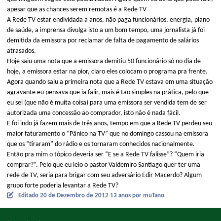
apesar que as chances serem remotas é a Rede TV
A Rede TV estar endividada a anos, não paga funcionários, energia, plano
de saúde, a imprensa divulga isto a um bom tempo, uma jornalista já foi
demitida da emissora por reclamar de falta de pagamento de salários
atrasados.
Hoje saiu uma nota que a emissora demitiu 50 funcionário só no dia de
hoje, a emissora estar na pior, claro eles colocam o programa pra frente.
Agora quando saiu a primeira nota que a Rede TV estava em uma situação
agravante eu pensava que ia falir, mais é tão simples na prática, pelo que
eu sei (que não é muita coisa) para uma emissora ser vendida tem de ser
autorizada uma concessão ao comprador, isto não é nada fácil.
E foi indo já fazem mais de três anos, tempo em que a Rede TV perdeu seu
maior faturamento o “Pânico na TV” que no domingo cassou na emissora
que os “tiraram” do rádio e os tornaram conhecidos nacionalmente.
Então pra mim o tópico deveria ser “E se a Rede TV falisse”? “Quem iria
comprar?”. Pelo que eu leio o pastor Valdemiro Santiago quer ter uma
rede de TV, seria para brigar com seu adversário Edir Macerdo? Algum
grupo forte poderia levantar a Rede TV?
Editado
20 de Dezembro de 2012
13 anos
por muTano