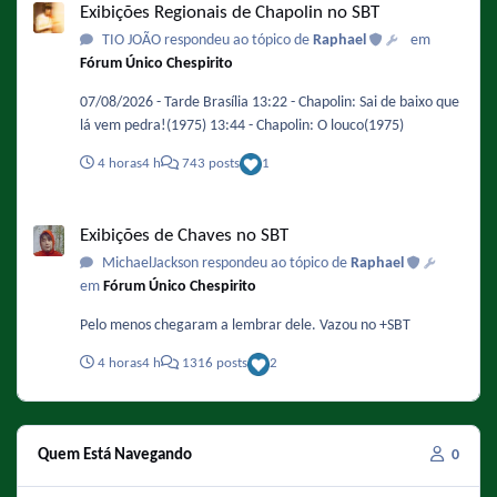
Exibições Regionais de Chapolin no SBT
TIO JOÃO respondeu ao tópico de
Raphael
em
Fórum Único Chespirito
07/08/2026 - Tarde Brasília 13:22 - Chapolin: Sai de baixo que
lá vem pedra!(1975) 13:44 - Chapolin: O louco(1975)
4 horas
4 h
743 posts
1
Exibições de Chaves no SBT
Exibições de Chaves no SBT
MichaelJackson respondeu ao tópico de
Raphael
em
Fórum Único Chespirito
Pelo menos chegaram a lembrar dele. Vazou no +SBT
4 horas
4 h
1316 posts
2
Quem Está Navegando
0