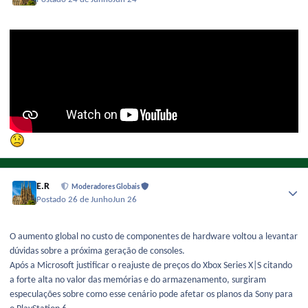
Postado
24 de Junho
Jun 24
E.R
Moderadores Globais
Postado
26 de Junho
Jun 26
O aumento global no custo de componentes de hardware voltou a levantar
dúvidas sobre a próxima geração de consoles.
Após a Microsoft justificar o reajuste de preços do Xbox Series X|S citando
a forte alta no valor das memórias e do armazenamento, surgiram
especulações sobre como esse cenário pode afetar os planos da Sony para