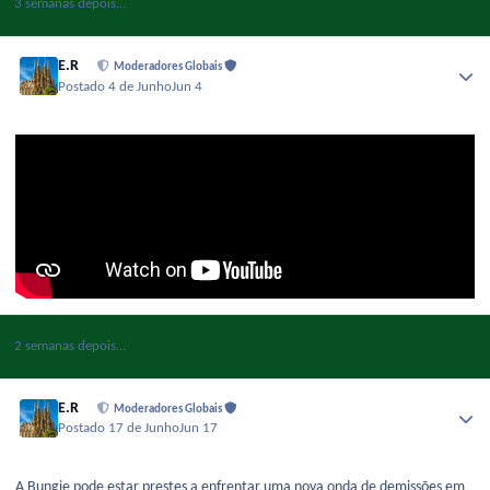
3 semanas depois...
E.R
Moderadores Globais
Postado
4 de Junho
Jun 4
2 semanas depois...
E.R
Moderadores Globais
Postado
17 de Junho
Jun 17
A Bungie pode estar prestes a enfrentar uma nova onda de demissões em