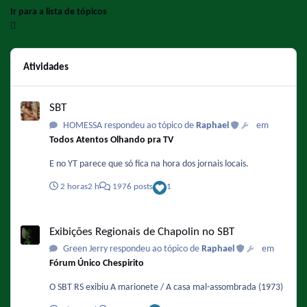
Ir para a lista de tópicos
Atividades
SBT
SBT
HOMESSA respondeu ao tópico de
Raphael
em
Todos Atentos Olhando pra TV
E no YT parece que só fica na hora dos jornais locais.
2 horas
2 h
1976 posts
1
Exibições Regionais de Chapolin no SBT
Exibições Regionais de Chapolin no SBT
Green Jerry respondeu ao tópico de
Raphael
em
Fórum Único Chespirito
O SBT RS exibiu A marionete / A casa mal-assombrada (1973)