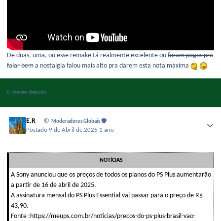
De duas, uma, ou esse remake tá realmente excelente ou
foram pagos pra
falar bem
a nostalgia falou mais alto pra darem esta nota máxima
6 meses depois...
E.R
Moderadores Globais
Postado
9 de Abril de 2025
1 ano
NOTÍCIAS
A Sony anunciou que os preços de todos os planos do PS Plus aumentarão
a partir de 16 de abril de 2025.
A assinatura mensal do PS Plus Essential vai passar para o preço de R$
43,90.
Fonte :https://meups.com.br/noticias/precos-do-ps-plus-brasil-vao-