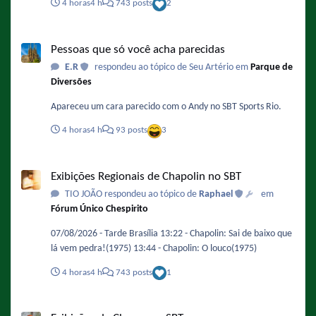
4 horas
4 h
743 posts
2
Pessoas que só você acha parecidas
Pessoas que só você acha parecidas
E.R
respondeu ao tópico de Seu Artério em
Parque de
Diversões
Apareceu um cara parecido com o Andy no SBT Sports Rio.
4 horas
4 h
93 posts
3
Exibições Regionais de Chapolin no SBT
Exibições Regionais de Chapolin no SBT
TIO JOÃO respondeu ao tópico de
Raphael
em
Fórum Único Chespirito
07/08/2026 - Tarde Brasília 13:22 - Chapolin: Sai de baixo que
lá vem pedra!(1975) 13:44 - Chapolin: O louco(1975)
4 horas
4 h
743 posts
1
Exibições de Chaves no SBT