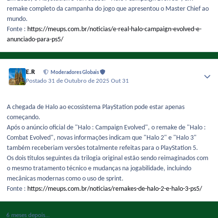
remake completo da campanha do jogo que apresentou o Master Chief ao
mundo.
Fonte :
https://meups.com.br/noticias/e-real-halo-campaign-evolved-e-
anunciado-para-ps5/
E.R
Moderadores Globais
Postado
31 de Outubro de 2025
Out 31
A chegada de Halo ao ecossistema PlayStation pode estar apenas
começando.
Após o anúncio oficial de "Halo : Campaign Evolved", o remake de "Halo :
Combat Evolved", novas informações indicam que "Halo 2" e "Halo 3"
também receberiam versões totalmente refeitas para o PlayStation 5.
Os dois títulos seguintes da trilogia original estão sendo reimaginados com
o mesmo tratamento técnico e mudanças na jogabilidade, incluindo
mecânicas modernas como o uso de sprint.
Fonte :
https://meups.com.br/noticias/remakes-de-halo-2-e-halo-3-ps5/
6 meses depois...