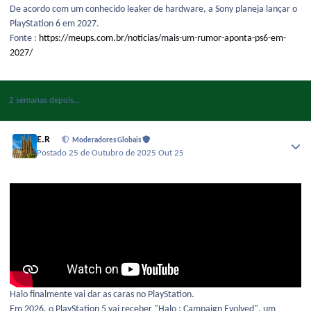
De acordo com um conhecido leaker de hardware, a Sony planeja lançar o
PlayStation 6 em 2027.
Fonte :
https://meups.com.br/noticias/mais-um-rumor-aponta-ps6-em-
2027/
2 semanas depois...
E.R
Moderadores Globais
Postado
25 de Outubro de 2025
Out 25
Halo finalmente vai dar as caras no PlayStation.
Em 2026, o PlayStation 5 vai receber "Halo : Campaign Evolved", um