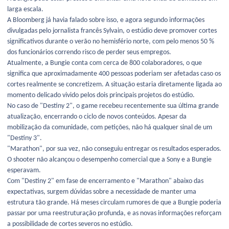
larga escala.
A Bloomberg já havia falado sobre isso, e agora segundo informações
divulgadas pelo jornalista francês Sylvain, o estúdio deve promover cortes
significativos durante o verão no hemisfério norte, com pelo menos 50 %
dos funcionários correndo risco de perder seus empregos.
Atualmente, a Bungie conta com cerca de 800 colaboradores, o que
significa que aproximadamente 400 pessoas poderiam ser afetadas caso os
cortes realmente se concretizem. A situação estaria diretamente ligada ao
momento delicado vivido pelos dois principais projetos do estúdio.
No caso de "Destiny 2", o game recebeu recentemente sua última grande
atualização, encerrando o ciclo de novos conteúdos. Apesar da
mobilização da comunidade, com petições, não há qualquer sinal de um
"Destiny 3".
"Marathon", por sua vez, não conseguiu entregar os resultados esperados.
O shooter não alcançou o desempenho comercial que a Sony e a Bungie
esperavam.
Com "Destiny 2" em fase de encerramento e "Marathon" abaixo das
expectativas, surgem dúvidas sobre a necessidade de manter uma
estrutura tão grande. Há meses circulam rumores de que a Bungie poderia
passar por uma reestruturação profunda, e as novas informações reforçam
a possibilidade de cortes severos no estúdio.