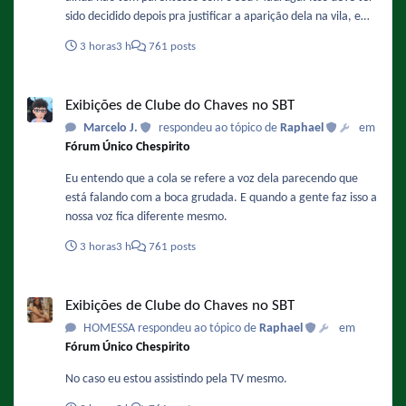
sido decidido depois pra justificar a aparição dela na vila, e
também porque isso facilitaria a adaptação do papel da
3 horas
3 h
761 posts
Chiquinha nos remakes.
Exibições de Clube do Chaves no SBT
Exibições de Clube do Chaves no SBT
Marcelo J.
respondeu ao tópico de
Raphael
em
Fórum Único Chespirito
Eu entendo que a cola se refere a voz dela parecendo que
está falando com a boca grudada. E quando a gente faz isso a
nossa voz fica diferente mesmo.
3 horas
3 h
761 posts
Exibições de Clube do Chaves no SBT
Exibições de Clube do Chaves no SBT
HOMESSA respondeu ao tópico de
Raphael
em
Fórum Único Chespirito
No caso eu estou assistindo pela TV mesmo.