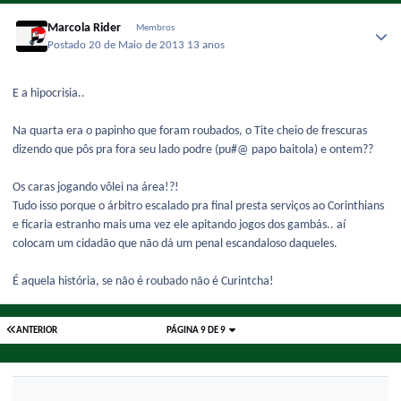
Marcola Rider
Membros
Postado
20 de Maio de 2013
13 anos
E a hipocrisia..
Na quarta era o papinho que foram roubados, o Tite cheio de frescuras
dizendo que pôs pra fora seu lado podre (pu#@ papo baitola) e ontem??
Os caras jogando vôlei na área!?!
Tudo isso porque o árbitro escalado pra final presta serviços ao Corinthians
e ficaria estranho mais uma vez ele apitando jogos dos gambás.. aí
colocam um cidadão que não dá um penal escandaloso daqueles.
É aquela história, se não é roubado não é Curintcha!
ANTERIOR
PÁGINA 9 DE 9