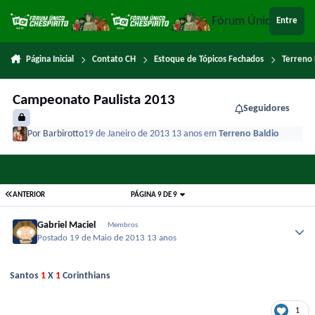
Ir para conteúdo
Fórum Único Chespi
Entre
Página Inicial
Contato CH
Estoque de Tópicos Fechados
Terreno 
Campeonato Paulista 2013
Seguidores
Por
Barbirotto
19 de Janeiro de 2013
13 anos
em
Terreno Baldio
ANTERIOR
PÁGINA 9 DE 9
Gabriel Maciel
Membros
Postado
19 de Maio de 2013
13 anos
Santos
1
X
1
Corinthians
1