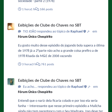
sociedade - parte 2 (1978)
1 hora
1 h
166 posts
Exibições de Clube do Chaves no SBT
Exibições de Clube do Chaves no SBT
TIO JOÃO respondeu ao tópico de
Raphael
em
Fórum Único Chespirito
Eu gosto muito desse episódio do jogando bola supera a ótima
de 1978 já a 2°parte não acho a grande coisa prefiro a de
1978 Risada da M&E de 2006 vazando
3 horas
3 h
761 posts
Exibições de Clube do Chaves no SBT
Exibições de Clube do Chaves no SBT
Eu acho... respondeu ao tópico de
Raphael
em
Fórum Único Chespirito
Entendi que o nariz dela ficaria colado e por isso ela seria
fanha -- Interessante que nesse primeiro episódio a Malicha
ainda não tem parentesco com o Seu Madruga. Isso deve ter