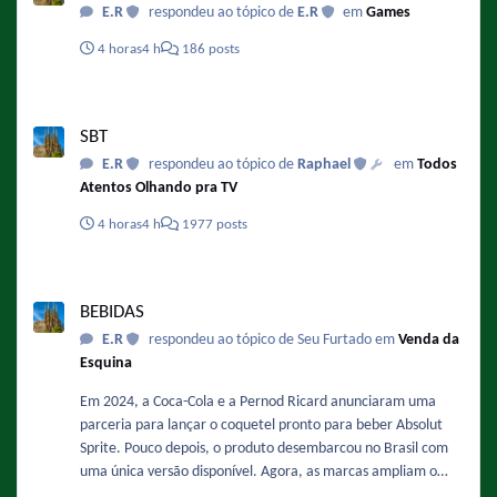
E.R
respondeu ao tópico de
E.R
em
Games
4 horas
4 h
186 posts
SBT
SBT
E.R
respondeu ao tópico de
Raphael
em
Todos
Atentos Olhando pra TV
4 horas
4 h
1977 posts
BEBIDAS
BEBIDAS
E.R
respondeu ao tópico de Seu Furtado em
Venda da
Esquina
Em 2024, a Coca-Cola e a Pernod Ricard anunciaram uma
parceria para lançar o coquetel pronto para beber Absolut
Sprite. Pouco depois, o produto desembarcou no Brasil com
uma única versão disponível. Agora, as marcas ampliam o
portfólio nacional com um novo sabor que chega em breve às