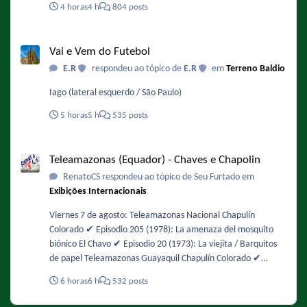
4 horas
4 h
804 posts
gôndolas. A novidade é o Absolut Sprite Frutas Vermelhas,
coquetel pronto para beber que combina Vodka Absolut, o
Vai e Vem do Futebol
refrigerante de limão Sprite e o sabor de frutas vermelhas,
Vai e Vem do Futebol
descrito pelas marcas como uma mistura equilibrada entre
E.R
respondeu ao tópico de
E.R
em
Terreno Baldio
notas doces e ácidas. A bebida possui 5 % de teor alcoólico.
Fonte : https://gkpb.com.br/196347/absolut-vodka-sprite-
Iago (lateral esquerdo / São Paulo)
frutas-vermelhas/
5 horas
5 h
535 posts
Teleamazonas (Equador) - Chaves e Chapolin
Teleamazonas (Equador) - Chaves e Chapolin
RenatoCS respondeu ao tópico de Seu Furtado em
Exibições Internacionais
Viernes 7 de agosto: Teleamazonas Nacional Chapulín
Colorado ✔️ Episodio 205 (1978): La amenaza del mosquito
biónico El Chavo ✔️ Episodio 20 (1973): La viejita / Barquitos
de papel Teleamazonas Guayaquil Chapulín Colorado ✔️
Episodio 50 (1974): Ratas vemos, intenciones no sabemos El
6 horas
6 h
532 posts
Chavo ✔️ Episodio 106 (1976): Barriendo el patio