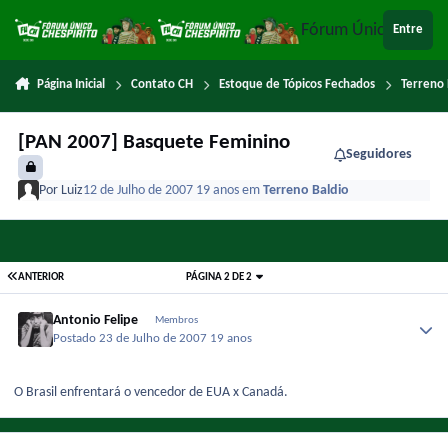
Ir para conteúdo
Fórum Único Chespi
Entre
Página Inicial
Contato CH
Estoque de Tópicos Fechados
Terreno 
[PAN 2007] Basquete Feminino
Seguidores
Por
Luiz
12 de Julho de 2007
19 anos
em
Terreno Baldio
ANTERIOR
PÁGINA 2 DE 2
Antonio Felipe
Membros
Postado
23 de Julho de 2007
19 anos
O Brasil enfrentará o vencedor de EUA x Canadá.