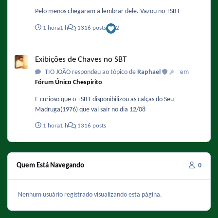
Pelo menos chegaram a lembrar dele. Vazou no +SBT
1 hora
1 h
1316 posts
2
Exibições de Chaves no SBT
Exibições de Chaves no SBT
TIO JOÃO respondeu ao tópico de
Raphael
em
Fórum Único Chespirito
E curioso que o +SBT disponibilizou as calças do Seu
Madruga(1976) que vai sair no dia 12/08
1 hora
1 h
1316 posts
Quem Está Navegando
0
Nenhum usuário registrado visualizando esta página.