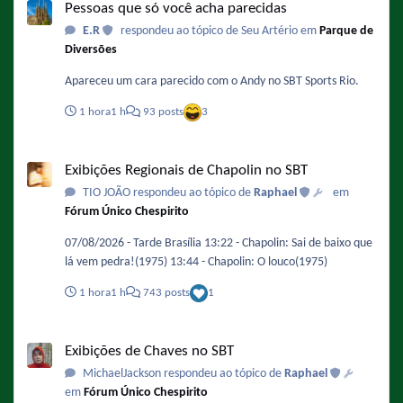
Pessoas que só você acha parecidas
E.R
respondeu ao tópico de Seu Artério em
Parque de
Diversões
Apareceu um cara parecido com o Andy no SBT Sports Rio.
1 hora
1 h
93 posts
3
Exibições Regionais de Chapolin no SBT
Exibições Regionais de Chapolin no SBT
TIO JOÃO respondeu ao tópico de
Raphael
em
Fórum Único Chespirito
07/08/2026 - Tarde Brasília 13:22 - Chapolin: Sai de baixo que
lá vem pedra!(1975) 13:44 - Chapolin: O louco(1975)
1 hora
1 h
743 posts
1
Exibições de Chaves no SBT
Exibições de Chaves no SBT
MichaelJackson respondeu ao tópico de
Raphael
em
Fórum Único Chespirito