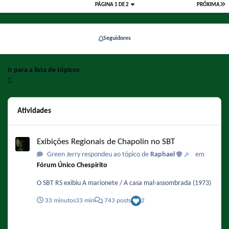
PÁGINA 1 DE 2
PRÓXIMA
Seguidores
Ir para a lista de tópicos
Atividades
Exibições Regionais de Chapolin no SBT
Exibições Regionais de Chapolin no SBT
Green Jerry respondeu ao tópico de
Raphael
em
Fórum Único Chespirito
O SBT RS exibiu A marionete / A casa mal-assombrada (1973)
33 minutos
33 min
743 posts
2
Pessoas que só você acha parecidas