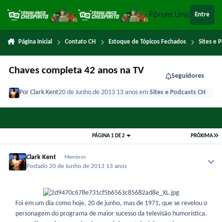
Ir para conteúdo
Fórum Único Chespi
Entre
Página Inicial
Contato CH
Estoque de Tópicos Fechados
Sites e 
Chaves completa 42 anos na TV
Seguidores
Por
Clark Kent
20 de Junho de 2013
13 anos
em
Sites e Podcasts CH
PÁGINA 1 DE 2
PRÓXIMA
Clark Kent
Membros
Postado
20 de Junho de 2013
13 anos
Foi em um dia como hoje, 20 de junho, mas de 1971, que se revelou o
personagem do programa de maior sucesso da televisão humorística.