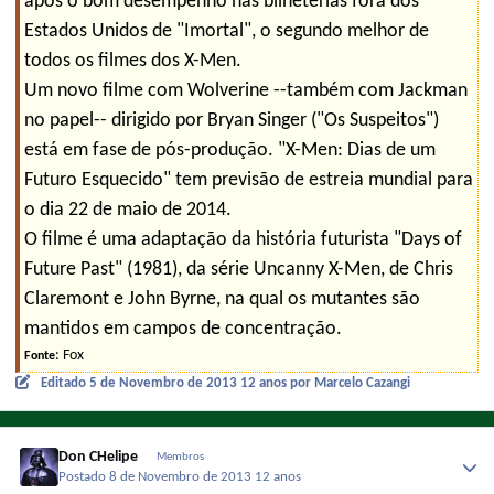
após o bom desempenho nas bilheterias fora dos
Estados Unidos de "Imortal", o segundo melhor de
todos os filmes dos X-Men.
Um novo filme com Wolverine --também com Jackman
no papel-- dirigido por Bryan Singer ("Os Suspeitos")
está em fase de pós-produção. "X-Men: Dias de um
Futuro Esquecido" tem previsão de estreia mundial para
o dia 22 de maio de 2014.
O filme é uma adaptação da história futurista "Days of
Future Past" (1981), da série Uncanny X-Men, de Chris
Claremont e John Byrne, na qual os mutantes são
mantidos em campos de concentração.
: Fox
Fonte
Editado
5 de Novembro de 2013
12 anos
por Marcelo Cazangi
Don CHelipe
Membros
Postado
8 de Novembro de 2013
12 anos