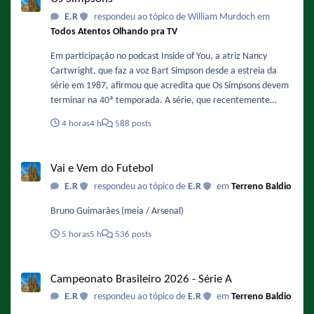
https://www.omelete.com.br/filmes/michael-2-sequencia-da-
E.R
respondeu ao tópico de William Murdoch em
cinebiografia-de-michael-jackson-ganha-previsao-de-estreia-
Todos Atentos Olhando pra TV
nos-cinemas-confira
Em participação no podcast Inside of You, a atriz Nancy
Cartwright, que faz a voz Bart Simpson desde a estreia da
série em 1987, afirmou que acredita que Os Simpsons devem
terminar na 40ª temporada. A série, que recentemente
finalizou sua 37ª temporada e se prepara para a 38ª
4 horas
4 h
588 posts
temporada, já tem renovação garantida até a temporada 40,
o que significa que o fim estimado pela atriz ocorreria na
Vai e Vem do Futebol
primavera de 2029. Fonte :
Vai e Vem do Futebol
https://www.omelete.com.br/series-tv/os-simpsons-voz-de-
E.R
respondeu ao tópico de
E.R
em
Terreno Baldio
bart-serie-vai-acabar-na-40-temporada
Bruno Guimarães (meia / Arsenal)
5 horas
5 h
536 posts
Campeonato Brasileiro 2026 - Série A
Campeonato Brasileiro 2026 - Série A
E.R
respondeu ao tópico de
E.R
em
Terreno Baldio