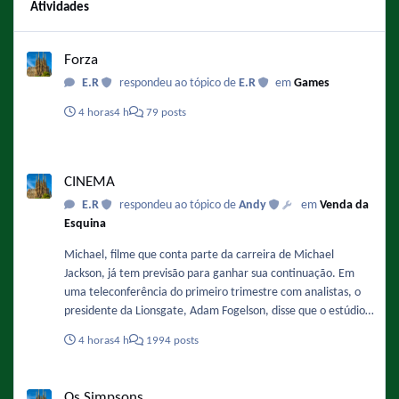
Atividades
Forza
Forza
E.R
respondeu ao tópico de
E.R
em
Games
4 horas
4 h
79 posts
CINEMA
CINEMA
E.R
respondeu ao tópico de
Andy
em
Venda da
Esquina
Michael, filme que conta parte da carreira de Michael
Jackson, já tem previsão para ganhar sua continuação. Em
uma teleconferência do primeiro trimestre com analistas, o
presidente da Lionsgate, Adam Fogelson, disse que o estúdio
está planejando iniciar a produção no final deste ano ou no
4 horas
4 h
1994 posts
início de 2027. Sobre a data ele comentou: "Acredito que o
final de 2027 ou o primeiro semestre de 2028 sejam as
Os Simpsons
previsões mais otimistas para o segundo filme." Fonte :
Os Simpsons