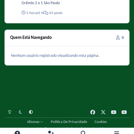
Grêmio 2 x 1 São Paulo
5 horas
5 h
43 posts
Quem Está Navegando
0
Nenhum usuário registrado visualizando esta página.
Light Mode
Dark Mode
System Preference
f
x
y
y
a
o
o
Idiomas
Política De Privacidade
Cookies
c
u
u
Copyright © 2001 - 2026 Fórum Único Chespirito
e
t
t