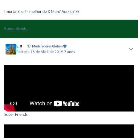
Imortal é o 2º melhor de X Men? Aonde? kk
5 anos depois...
E.R
Moderadores Globais
Postado
16 de Abril de 2019
7 anos
Super Friends