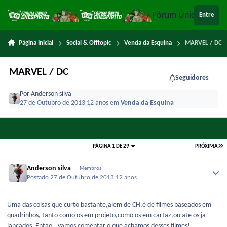
Ir para conteúdo
Fórum Único Chespi
Entre
Página Inicial
Social & Offtopic
Venda da Esquina
MARVEL / DC
MARVEL / DC
Seguidores
Por
Anderson silva
27 de Outubro de 2013
12 anos
em
Venda da Esquina
PÁGINA 1 DE 29
PRÓXIMA
Anderson silva
Membros
Postado
27 de Outubro de 2013
12 anos
Uma das coisas que curto bastante,alem de CH,é de filmes baseados em
quadrinhos, tanto como os em projeto,como os em cartaz,ou ate os ja
lançados. Entao...vamos comentar o que achamos desses filmes!