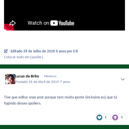
Editado
28 de Julho de 2020
6 anos
por E.R
Colocar tudo em [spoiler].
Lucas de Brito
Membros
Postado
16 de Abril de 2019
7 anos
Tive que editar esse post porque tem muita gente (inclusive eu) que tá
fugindo desses spoilers.
1
1