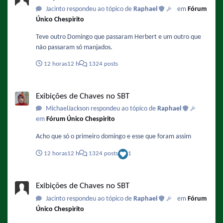
Jacinto respondeu ao tópico de
Raphael
em
Fórum
la programación de hoy es prácticamente un resumen de lo
Único Chespirito
que tendrá Teleamazonas toda la semana 😁
Teve outro Domingo que passaram Herbert e um outro que
não passaram só manjados.
12 horas
12 h
1324 posts
Exibições de Chaves no SBT
Exibições de Chaves no SBT
MichaelJackson respondeu ao tópico de
Raphael
em
Fórum Único Chespirito
Acho que só o primeiro domingo e esse que foram assim
12 horas
12 h
1324 posts
1
Exibições de Chaves no SBT
Exibições de Chaves no SBT
Jacinto respondeu ao tópico de
Raphael
em
Fórum
Único Chespirito