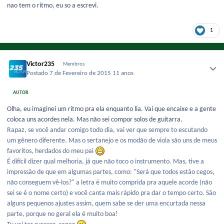
nao tem o ritmo, eu so a escrevi.
1
Victor235
Membros
Postado
7 de Fevereiro de 2015
11 anos
AUTOR
Olha, eu imaginei um ritmo pra ela enquanto lia. Vai que encaixe e a gente
coloca uns acordes nela. Mas não sei compor solos de guitarra.
Rapaz, se você andar comigo todo dia, vai ver que sempre to escutando
um gênero diferente. Mas o sertanejo e os modão de viola são uns de meus
favoritos, herdados do meu pai
É difícil dizer qual melhoria, já que não toco o instrumento. Mas, tive a
impressão de que em algumas partes, como: "Será que todos estão cegos,
não conseguem vê-los?" a letra é muito comprida pra aquele acorde (não
sei se é o nome certo) e você canta mais rápido pra dar o tempo certo. São
alguns pequenos ajustes assim, quem sabe se der uma encurtada nessa
parte, porque no geral ela é muito boa!