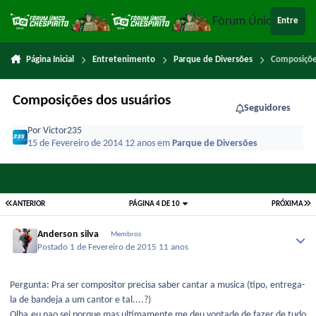
Ir para conteúdo
Fórum Único Chespi
Entre
Página Inicial
Entretenimento
Parque de Diversões
Composiçõe
Composições dos usuários
Seguidores
Por
Victor235
15 de Fevereiro de 2014
12 anos
em
Parque de Diversões
ANTERIOR
PÁGINA 4 DE 10
PRÓXIMA
Anderson silva
Membros
Postado
1 de Fevereiro de 2015
11 anos
Pergunta: Pra ser compositor precisa saber cantar a musica (tipo, entrega-
la de bandeja a um cantor e tal....?)
Olha,eu nao sei porque mas ultimamente me deu vontade de fazer de tudo