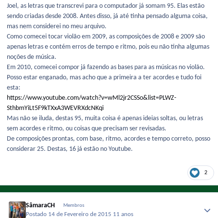
Joel, as letras que transcrevi para o computador já somam 95. Elas estão
sendo criadas desde 2008. Antes disso, já até tinha pensado alguma coisa,
mas nem considerei no meu arquivo.
Como comecei tocar violão em 2009, as composições de 2008 e 2009 são
apenas letras e contém erros de tempo e ritmo, pois eu não tinha algumas
noções de música.
Em 2010, comecei compor já fazendo as bases para as músicas no violão.
Posso estar enganado, mas acho que a primeira a ter acordes e tudo foi
esta:
https://www.youtube.com/watch?v=wMl2jr2CSSo&list=PLWZ-
SthbmYiLt5F9kTXxA3WEVRXdcNKqi
Mas não se iluda, destas 95, muita coisa é apenas ideias soltas, ou letras
sem acordes e ritmo, ou coisas que precisam ser revisadas.
De composições prontas, com base, ritmo, acordes e tempo correto, posso
considerar 25. Destas, 16 já estão no Youtube.
2
SâmaraCH
Membros
Postado
14 de Fevereiro de 2015
11 anos