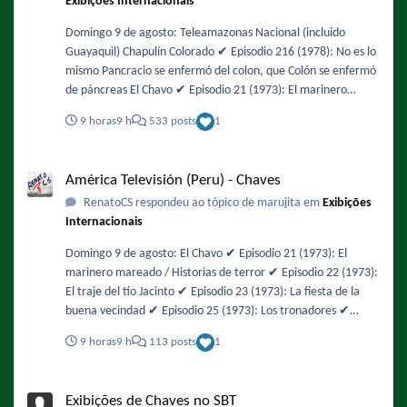
Exibições Internacionais
Domingo 9 de agosto: Teleamazonas Nacional (incluido
Guayaquil) Chapulín Colorado ✔️ Episodio 216 (1978): No es lo
mismo Pancracio se enfermó del colon, que Colón se enfermó
de páncreas El Chavo ✔️ Episodio 21 (1973): El marinero
mareado / Historias de terror ✔️ Episodio 44 (1974): Un ratero
9 horas
9 h
533 posts
1
en la vecindad Mañana será feriado y habrá fútbol en la
tarde. No tengo la programación actualizada pero es
América Televisión (Peru) - Chaves
probable que den un episodio del Chavo después del fútbol
América Televisión (Peru) - Chaves
RenatoCS respondeu ao tópico de marujita em
Exibições
Internacionais
Domingo 9 de agosto: El Chavo ✔️ Episodio 21 (1973): El
marinero mareado / Historias de terror ✔️ Episodio 22 (1973):
El traje del tío Jacinto ✔️ Episodio 23 (1973): La fiesta de la
buena vecindad ✔️ Episodio 25 (1973): Los tronadores ✔️
Episodio 26 (1973): Los insectos ✔️ Episodio 27 (1973): Amigo
9 horas
9 h
113 posts
1
asalta a amigo / La orquesta Parece que El Chapulín Colorado
ha vuelto a ser un mito en América TV 🙁 Por otro lado, todos
Exibições de Chaves no SBT
los episodios salieron cortados, especialmente el de las
Exibições de Chaves no SBT
Historias de terror que comenzó prácticamente a la mitad. Y