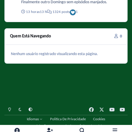
Finalmente outro Domingo sem episódios manjados.
13 horas
13 h
1324 posts
1
Quem Está Navegando
0
Nenhum usuário registrado visualizando esta página.
Light Mode
Dark Mode
System Preference
f
x
y
y
a
o
o
Idiomas
Política De Privacidade
Cookies
c
u
u
Copyright © 2001 - 2026 Fórum Único Chespirito
e
t
t