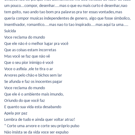
um pouco...compor, desenhar....mas o que eu mais curto é desenhar,nao
tem geito, nao ando tao bom pra palavras pra ter essas vontades,mas
queria compor musicas independentes de genero, algo que fosse simbolico,
insentivador, romantico....mas nao to tao inspirado....mas aqui ta uma....
Suicida
Voce reclama do mundo
Que ele não é o melhor lugar pra você
Que as coisas estam incorretas
Mas você se faz que não vê
Que o seu pior inimigo é você
Voce o asfixia ,ele te tira o ar
Arvores pelo chão e bichos sem lar
Se afunda e faz os inocentes pagar
Voce reclama do mundo
Que ele é o ambiente mais imundo,
Oriundo do que você faz
E quanto sua vida esta desabando
Apela por paz
Lembra de tudo e ainda quer voltar atraz!
“ Corte uma arvore e corte seu próprio pulso
Não insista se da vida voce ser expulso