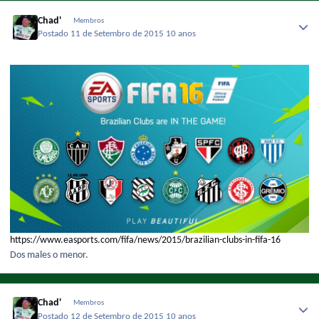
Chad'
Membros
Postado
11 de Setembro de 2015
10 anos
https://www.easports.com/fifa/news/2015/brazilian-clubs-in-fifa-16
Dos males o menor.
Chad'
Membros
Postado
12 de Setembro de 2015
10 anos