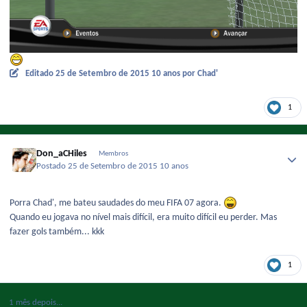
Editado
25 de Setembro de 2015
10 anos
por Chad'
1
Don_aCHiles
Membros
Postado
25 de Setembro de 2015
10 anos
Porra Chad', me bateu saudades do meu FIFA 07 agora.
Quando eu jogava no nível mais difícil, era muito difícil eu perder. Mas
fazer gols também... kkk
1
1 mês depois...