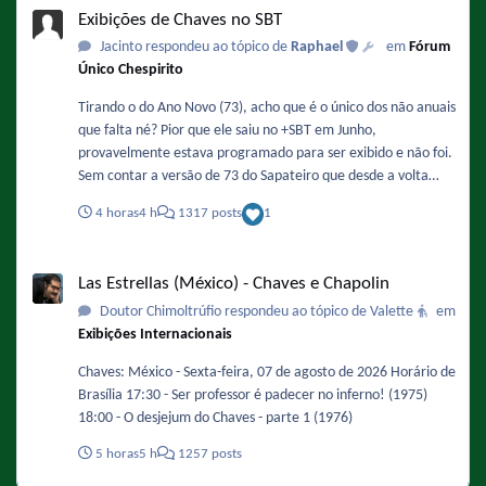
Exibições de Chaves no SBT
Jacinto respondeu ao tópico de
Raphael
em
Fórum
Único Chespirito
Tirando o do Ano Novo (73), acho que é o único dos não anuais
que falta né? Pior que ele saiu no +SBT em Junho,
provavelmente estava programado para ser exibido e não foi.
Sem contar a versão de 73 do Sapateiro que desde a volta
mão deu as caras, dava muito bem para exibir hoje no lugar
4 horas
4 h
1317 posts
1
do episódio da Pichorra.
Las Estrellas (México) - Chaves e Chapolin
Las Estrellas (México) - Chaves e Chapolin
Doutor Chimoltrúfio respondeu ao tópico de Valette
em
Exibições Internacionais
Chaves: México - Sexta-feira, 07 de agosto de 2026 Horário de
Brasília 17:30 - Ser professor é padecer no inferno! (1975)
18:00 - O desjejum do Chaves - parte 1 (1976)
5 horas
5 h
1257 posts