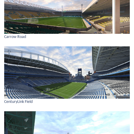
Carrow Road
CenturyLink Field