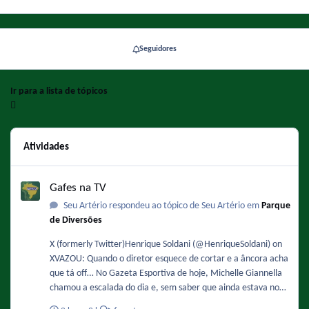
Seguidores
Ir para a lista de tópicos
Atividades
Gafes na TV
Gafes na TV
Seu Artério respondeu ao tópico de Seu Artério em
Parque
de Diversões
X (formerly Twitter)Henrique Soldani (@HenriqueSoldani) on
XVAZOU: Quando o diretor esquece de cortar e a âncora acha
que tá off… No Gazeta Esportiva de hoje, Michelle Giannella
chamou a escalada do dia e, sem saber que ainda estava no
ar, apareceu brava e dan