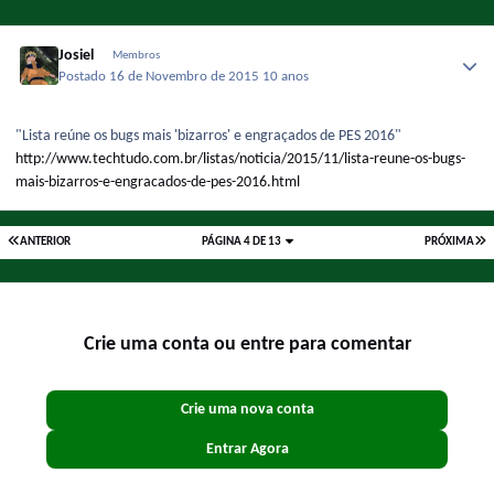
Josiel
Membros
Postado
16 de Novembro de 2015
10 anos
"Lista reúne os bugs mais 'bizarros' e engraçados de PES 2016"
http://www.techtudo.com.br/listas/noticia/2015/11/lista-reune-os-bugs-
mais-bizarros-e-engracados-de-pes-2016.html
ANTERIOR
PÁGINA 4 DE 13
PRÓXIMA
Crie uma conta ou entre para comentar
Crie uma nova conta
Entrar Agora