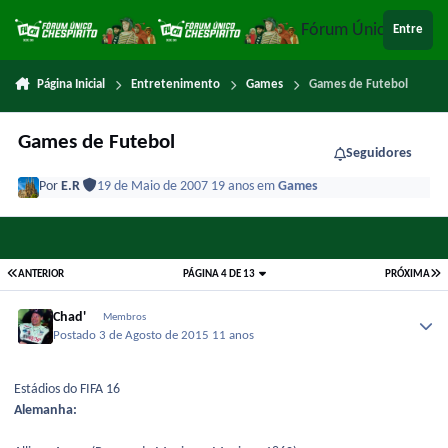
Ir para conteúdo
Fórum Único Chespi
Entre
Página Inicial
Entretenimento
Games
Games de Futebol
Games de Futebol
Seguidores
Por
E.R
19 de Maio de 2007
19 anos
em
Games
ANTERIOR
PÁGINA 4 DE 13
PRÓXIMA
Chad'
Membros
Postado
3 de Agosto de 2015
11 anos
Estádios do FIFA 16
Alemanha: