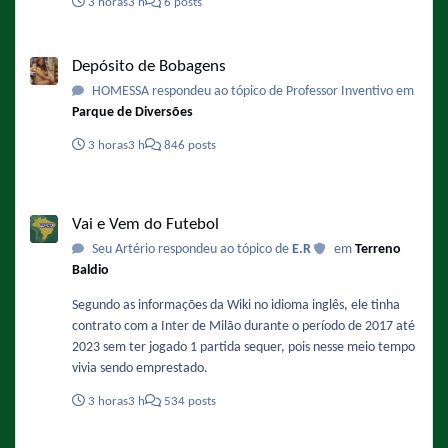
3 horas
3 h
6 posts
Depósito de Bobagens
Depósito de Bobagens
HOMESSA respondeu ao tópico de Professor Inventivo em
Parque de Diversões
3 horas
3 h
846 posts
Vai e Vem do Futebol
Vai e Vem do Futebol
Seu Artério respondeu ao tópico de
E.R
em
Terreno
Baldio
Segundo as informações da Wiki no idioma inglês, ele tinha
contrato com a Inter de Milão durante o período de 2017 até
2023 sem ter jogado 1 partida sequer, pois nesse meio tempo
vivia sendo emprestado.
3 horas
3 h
534 posts
Exibições de Chaves no SBT