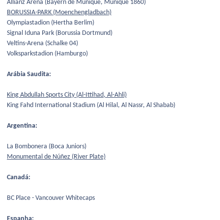
Allianz Arena (Bayern de Munique, Munique 1860)
BORUSSIA-PARK (Moenchengladbach)
Olympiastadion (Hertha Berlim)
Signal Iduna Park (Borussia Dortmund)
Veltins-Arena (Schalke 04)
Volksparkstadion (Hamburgo)
Arábia Saudita:
King Abdullah Sports City (Al-Ittihad, Al-Ahli)
King Fahd International Stadium (Al Hilal, Al Nassr, Al Shabab)
Argentina:
La Bombonera (Boca Juniors)
Monumental de Núñez (River Plate)
Canadá:
BC Place - Vancouver Whitecaps
Espanha: