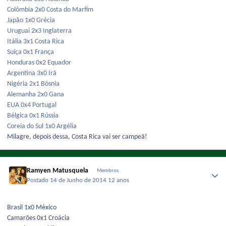
Colômbia 2x0 Costa do Marfim
Japão 1x0 Grécia
Uruguai 2x3 Inglaterra
Itália 3x1 Costa Rica
Suíça 0x1 França
Honduras 0x2 Equador
Argentina 3x0 Irã
Nigéria 2x1 Bósnia
Alemanha 2x0 Gana
EUA 0x4 Portugal
Bélgica 0x1 Rússia
Coreia do Sul 1x0 Argélia
Milagre, depois dessa, Costa Rica vai ser campeã!
Ramyen Matusquela
Membros
Postado
14 de Junho de 2014
12 anos
Brasil 1x0 México
Camarões 0x1 Croácia