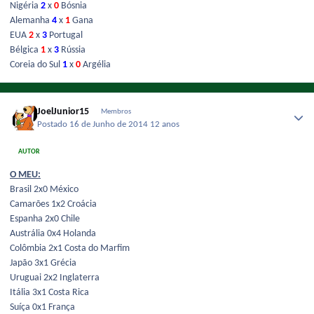
Nigéria
2
x
0
Bósnia
Alemanha
4
x
1
Gana
EUA
2
x
3
Portugal
Bélgica
1
x
3
Rússia
Coreia do Sul
1
x
0
Argélia
JoelJunior15
Membros
Postado
16 de Junho de 2014
12 anos
AUTOR
O MEU:
Brasil 2x0 México
Camarões 1x2 Croácia
Espanha 2x0 Chile
Austrália 0x4 Holanda
Colômbia 2x1 Costa do Marfim
Japão 3x1 Grécia
Uruguai 2x2 Inglaterra
Itália 3x1 Costa Rica
Suíça 0x1 França