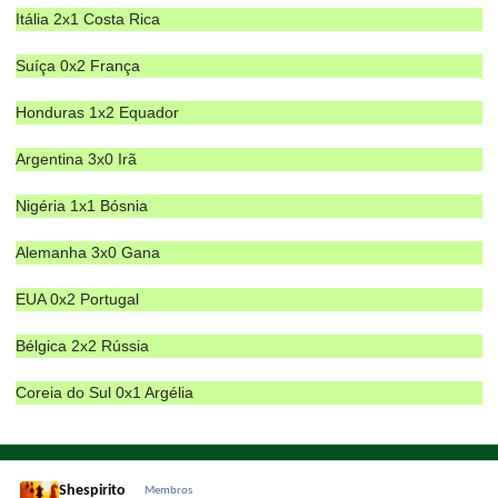
Itália 2x1 Costa Rica
Suíça 0x2 França
Honduras 1x2 Equador
Argentina 3x0 Irã
Nigéria 1x1 Bósnia
Alemanha 3x0 Gana
EUA 0x2 Portugal
Bélgica 2x2 Rússia
Coreia do Sul 0x1 Argélia
Shespirito
Membros