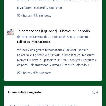
notas doces e ácidas. A bebida possui 5 % de teor alcoólico.
Fonte : https://gkpb.com.br/196347/absolut-vodka-sprite-
Iago (lateral esquerdo / São Paulo)
frutas-vermelhas/
4 horas
4 h
535 posts
Teleamazonas (Equador) - Chaves e Chapolin
Teleamazonas (Equador) - Chaves e Chapolin
RenatoCS respondeu ao tópico de Seu Furtado em
Exibições Internacionais
Viernes 7 de agosto: Teleamazonas Nacional Chapulín
Colorado ✔️ Episodio 205 (1978): La amenaza del mosquito
biónico El Chavo ✔️ Episodio 20 (1973): La viejita / Barquitos
de papel Teleamazonas Guayaquil Chapulín Colorado ✔️
Episodio 50 (1974): Ratas vemos, intenciones no sabemos El
5 horas
5 h
532 posts
Chavo ✔️ Episodio 106 (1976): Barriendo el patio
Quem Está Navegando
0