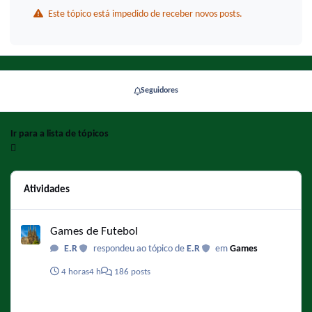
Este tópico está impedido de receber novos posts.
Seguidores
Ir para a lista de tópicos
Atividades
Games de Futebol
Games de Futebol
E.R
respondeu ao tópico de
E.R
em
Games
4 horas
4 h
186 posts
SBT