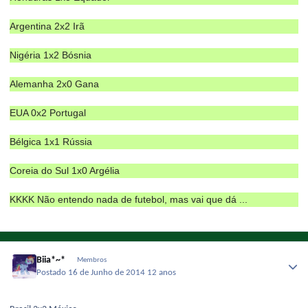
Argentina 2x2 Irã
Nigéria 1x2 Bósnia
Alemanha 2x0 Gana
EUA 0x2 Portugal
Bélgica 1x1 Rússia
Coreia do Sul 1x0 Argélia
KKKK Não entendo nada de futebol, mas vai que dá ...
Biia*~*
Membros
Postado
16 de Junho de 2014
12 anos