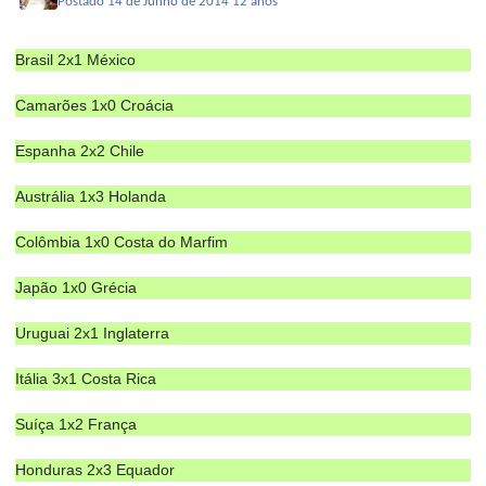
Postado
14 de Junho de 2014
12 anos
Brasil 2x1 México
Camarões 1x0 Croácia
Espanha 2x2 Chile
Austrália 1x3 Holanda
Colômbia 1x0 Costa do Marfim
Japão 1x0 Grécia
Uruguai 2x1 Inglaterra
Itália 3x1 Costa Rica
Suíça 1x2 França
Honduras 2x3 Equador