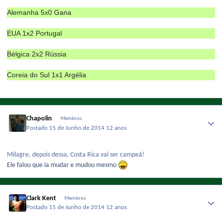
Alemanha 5x0 Gana
EUA 1x2 Portugal
Bélgica 2x2 Rússia
Coreia do Sul 1x1 Argélia
Chapolin
Membros
Postado
15 de Junho de 2014
12 anos
Milagre, depois dessa, Costa Rica vai ser campeã!
Ele falou que ia mudar e mudou mesmo
Clark Kent
Membros
Postado
15 de Junho de 2014
12 anos