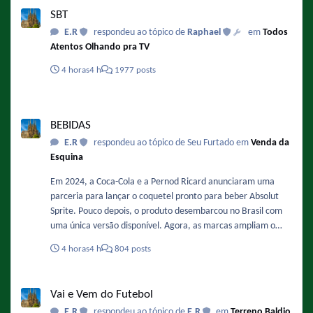
SBT
E.R
respondeu ao tópico de
Raphael
em
Todos
Atentos Olhando pra TV
4 horas
4 h
1977 posts
BEBIDAS
BEBIDAS
E.R
respondeu ao tópico de Seu Furtado em
Venda da
Esquina
Em 2024, a Coca-Cola e a Pernod Ricard anunciaram uma
parceria para lançar o coquetel pronto para beber Absolut
Sprite. Pouco depois, o produto desembarcou no Brasil com
uma única versão disponível. Agora, as marcas ampliam o
portfólio nacional com um novo sabor que chega em breve às
4 horas
4 h
804 posts
gôndolas. A novidade é o Absolut Sprite Frutas Vermelhas,
coquetel pronto para beber que combina Vodka Absolut, o
Vai e Vem do Futebol
refrigerante de limão Sprite e o sabor de frutas vermelhas,
Vai e Vem do Futebol
descrito pelas marcas como uma mistura equilibrada entre
E.R
respondeu ao tópico de
E.R
em
Terreno Baldio