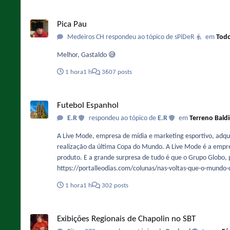
Pica Pau
Pica Pau
Medeiros CH respondeu ao tópico de sPiDeR
em
Todo
Melhor, Gastaldo 😅
1 hora
1 h
3607 posts
Futebol Espanhol
Futebol Espanhol
E.R
respondeu ao tópico de
E.R
em
Terreno Bald
A Live Mode, empresa de mídia e marketing esportivo, adqui
realização da última Copa do Mundo. A Live Mode é a empre
produto. E a grande surpresa de tudo é que o Grupo Globo, 
https://portalleodias.com/colunas/nas-voltas-que-o-mundo
1 hora
1 h
302 posts
Exibições Regionais de Chapolin no SBT
Exibições Regionais de Chapolin no SBT