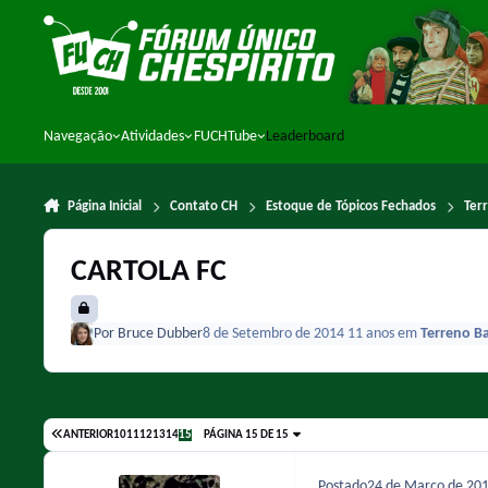
Ir para conteúdo
Navegação
Atividades
FUCHTube
Leaderboard
Página Inicial
Contato CH
Estoque de Tópicos Fechados
Ter
CARTOLA FC
Por
Bruce Dubber
8 de Setembro de 2014
11 anos
em
Terreno Ba
ANTERIOR
10
11
12
13
14
15
PÁGINA 15 DE 15
Postado
24 de Março de 20