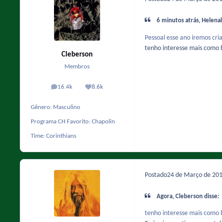
6 minutos atrás, Helenal
Pessoal esse ano iremos cri
tenho interesse mais como b
Cleberson
Membros
16.4k
8.6k
posts
Reputação
Gênero:
Masculino
Programa CH Favorito:
Chapolin
Time:
Corinthians
Postado
24 de Março de 20
Agora, Cleberson disse:
tenho interesse mais como b