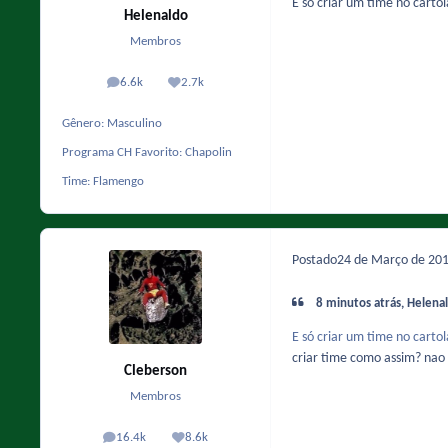
E só criar um time no cartol
Helenaldo
Membros
6.6k
2.7k
posts
Reputação
Gênero:
Masculino
Programa CH Favorito:
Chapolin
Time:
Flamengo
Postado
24 de Março de 20
8 minutos atrás, Helenal
E só criar um time no cartol
criar time como assim? nao 
Cleberson
Membros
16.4k
8.6k
posts
Reputação