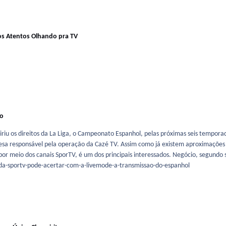
s Atentos Olhando pra TV
io
riu os direitos da La Liga, o Campeonato Espanhol, pelas próximas seis temporad
sa responsável pela operação da Cazé TV. Assim como já existem aproximações
por meio dos canais SporTV, é um dos principais interessados. Negócio, segundo 
-da-sportv-pode-acertar-com-a-livemode-a-transmissao-do-espanhol