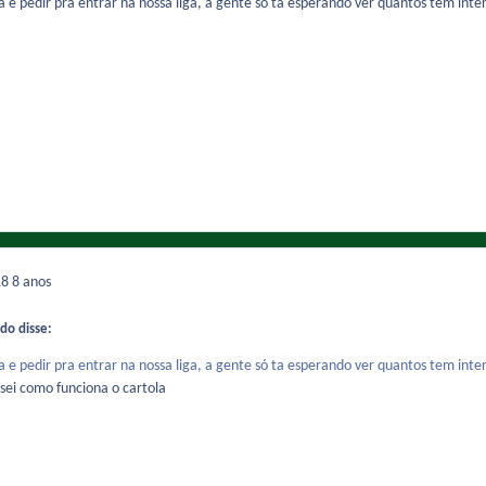
a e pedir pra entrar na nossa liga, a gente só ta esperando ver quantos tem inter
18
8 anos
do disse:
a e pedir pra entrar na nossa liga, a gente só ta esperando ver quantos tem inter
sei como funciona o cartola