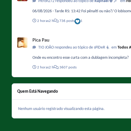
Pitron272 respondeu ao tópico de
Raphael
em
Fó
06/08/2026 - Tarde RS: 13:42 Foi pênalti ou não?/ O lo
2 horas
2 h
736 posts
1
Pica Pau
Pica Pau
TIO JOÃO respondeu ao tópico de sPiDeR
em
Todos A
Onde eu encontro esse curta com a dublagem incompleta?
2 horas
2 h
3607 posts
Quem Está Navegando
Nenhum usuário registrado visualizando esta página.