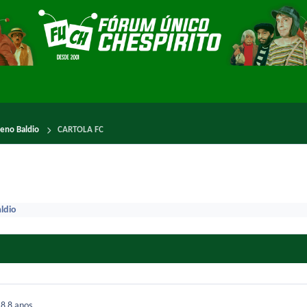
reno Baldio
CARTOLA FC
ldio
18
8 anos