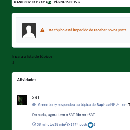
ANTERIOR
10
11
12
13
14
15
PÁGINA 15 DE 15
Este tópico está impedido de receber novos posts.
Ir para a lista de tópicos
Atividades
SBT
SBT
Green Jerry respondeu ao tópico de
Raphael
em
T
Do nada, agora tem o SBT Rio no +SBT
38 minutos
38 min
1974 posts
1