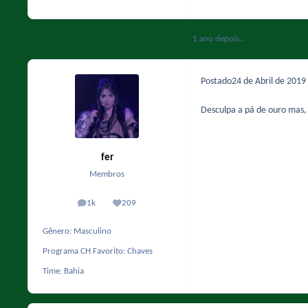
1 ano depois...
Postado
24 de Abril de 2019
Desculpa a pá de ouro mas,
fer
Membros
1k
209
posts
Reputação
Gênero:
Masculino
Programa CH Favorito:
Chaves
Time:
Bahia