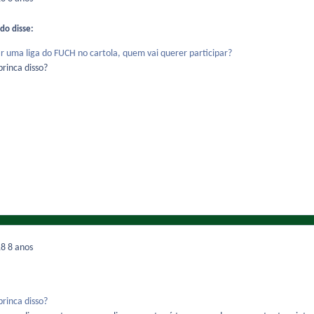
do disse:
ar uma liga do FUCH no cartola, quem vai querer participar?
rinca disso?
18
8 anos
rinca disso?