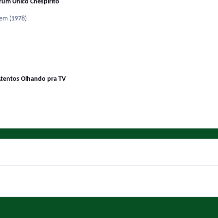
rum Único Chespirito
bisomem (1978)
tentos Olhando pra TV