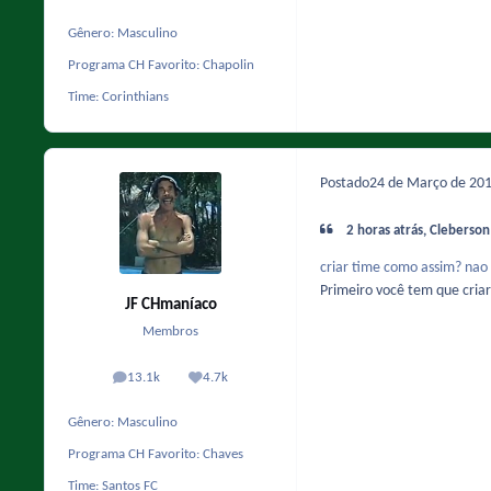
Gênero:
Masculino
Programa CH Favorito:
Chapolin
Time:
Corinthians
Postado
24 de Março de 20
2 horas atrás, Cleberson
criar time como assim? nao 
Primeiro você tem que cri
JF CHmaníaco
Membros
13.1k
4.7k
posts
Reputação
Gênero:
Masculino
Programa CH Favorito:
Chaves
Time:
Santos FC