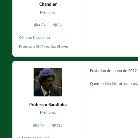
Chandler
Membros
4.6k
62
posts
Reputação
Gênero:
Masculino
Programa CH Favorito:
Chaves
Postado
6 de Junho de 2012
Quem odeia literatura bras
Professor Baratinha
Membros
5.4k
728
posts
Reputação