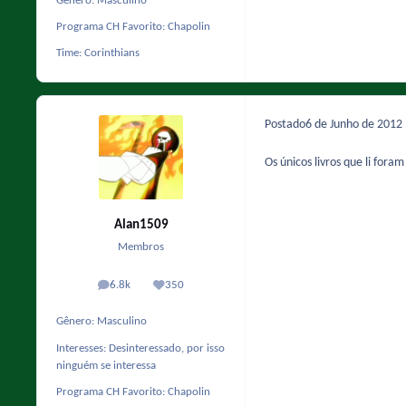
Gênero:
Masculino
Programa CH Favorito:
Chapolin
Time:
Corinthians
Postado
6 de Junho de 2012
Os únicos livros que li for
Alan1509
Membros
6.8k
350
posts
Reputação
Gênero:
Masculino
Interesses:
Desinteressado, por isso
ninguém se interessa
Programa CH Favorito:
Chapolin