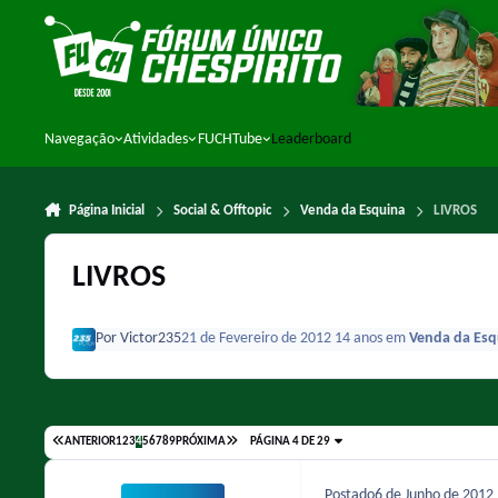
Ir para conteúdo
Navegação
Atividades
FUCHTube
Leaderboard
Página Inicial
Social & Offtopic
Venda da Esquina
LIVROS
LIVROS
Por
Victor235
21 de Fevereiro de 2012
14 anos
em
Venda da Esq
ANTERIOR
1
2
3
4
5
6
7
8
9
PRÓXIMA
PÁGINA 4 DE 29
Postado
6 de Junho de 2012