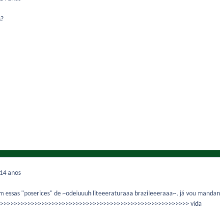
s?
14 anos
essas "poserices" de ~odeiuuuh liteeeraturaaa brazileeeraaa~, já vou manda
>>>>>>>>>>>>>>>>>>>>>>>>>>>>>>>>>>>>>>>>>>>>>>>>>>>>>>>> vida