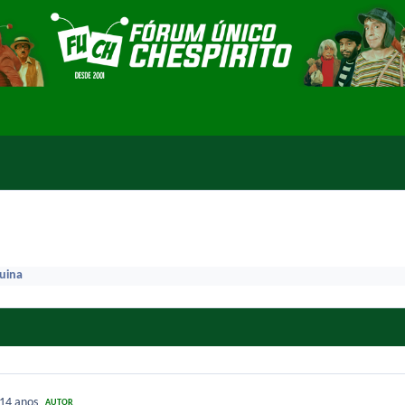
uina
14 anos
AUTOR