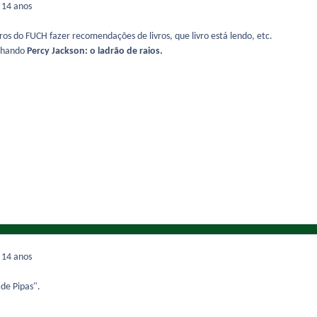
2
14 anos
os do FUCH fazer recomendações de livros, que livro está lendo, etc.
nhando
Percy Jackson: o ladrão de raios.
2
14 anos
de Pipas".