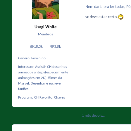
Nem daria pra ler todos, Póp
vc deve estar certo.
Usagi White
Membros
18.3k
3.5k
posts
Reputação
Gênero:
Feminino
Interesses:
Assistir CH,desenhos
animados antigos(especialmente
animações em 2D), filmes da
Marvel. Desenhar e escrever
fanfics.
Programa CH Favorito:
Chaves
1 mês depois...