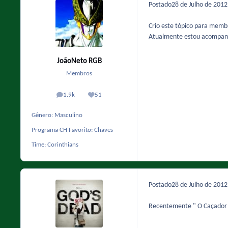
Postado
28 de Julho de 201
Crio este tópico para membr
Atualmente estou acompa
JoãoNeto RGB
Membros
1.9k
51
posts
Reputação
Gênero:
Masculino
Programa CH Favorito:
Chaves
Time:
Corinthians
Postado
28 de Julho de 201
Recentemente " O Caçador 