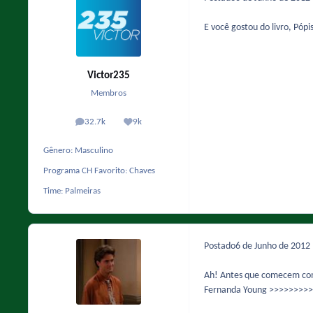
E você gostou do livro, Pópi
Victor235
Membros
32.7k
9k
posts
Reputação
Gênero:
Masculino
Programa CH Favorito:
Chaves
Time:
Palmeiras
Postado
6 de Junho de 2012
Ah! Antes que comecem com 
Fernanda Young >>>>>>>>