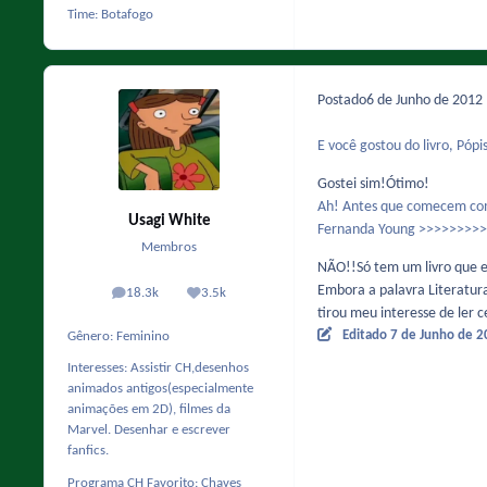
Time:
Botafogo
Postado
6 de Junho de 2012
E você gostou do livro, Pópi
Gostei sim!Ótimo!
Ah! Antes que comecem com 
Usagi White
Fernanda Young >>>>>>>>
Membros
NÃO!!Só tem um livro que eu 
Embora a palavra Literatur
18.3k
3.5k
posts
Reputação
tirou meu interesse de ler ce
Editado
7 de Junho de 
Gênero:
Feminino
Interesses:
Assistir CH,desenhos
animados antigos(especialmente
animações em 2D), filmes da
Marvel. Desenhar e escrever
fanfics.
Programa CH Favorito:
Chaves