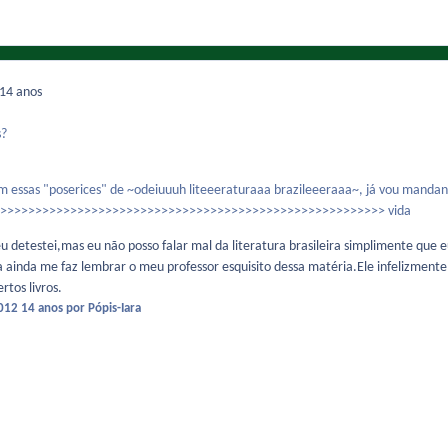
14 anos
s?
essas "poserices" de ~odeiuuuh liteeeraturaaa brazileeeraaa~, já vou manda
>>>>>>>>>>>>>>>>>>>>>>>>>>>>>>>>>>>>>>>>>>>>>>>>>>>>>>>> vida
detestei,mas eu não posso falar mal da literatura brasileira simplimente que eu 
a ainda me faz lembrar o meu professor esquisito dessa matéria.Ele infelizment
rtos livros.
2012
14 anos
por Pópis-Iara