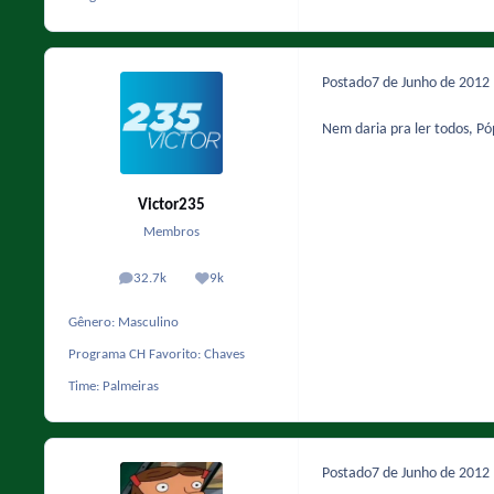
Postado
7 de Junho de 2012
Nem daria pra ler todos, Póp
Victor235
Membros
32.7k
9k
posts
Reputação
Gênero:
Masculino
Programa CH Favorito:
Chaves
Time:
Palmeiras
Postado
7 de Junho de 2012