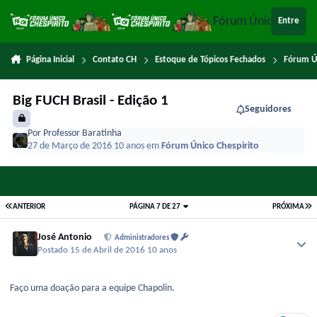
Ir para conteúdo
Fórum Único Chespi
Entre
Página Inicial
Contato CH
Estoque de Tópicos Fechados
Fórum Ú
Big FUCH Brasil - Edição 1
Seguidores
Por
Professor Baratinha
27 de Março de 2016
10 anos
em
Fórum Único Chespirito
ANTERIOR
PÁGINA 7 DE 27
PRÓXIMA
José Antonio
Administradores
Postado
15 de Abril de 2016
10 anos
Faço uma doação para a equipe Chapolin.