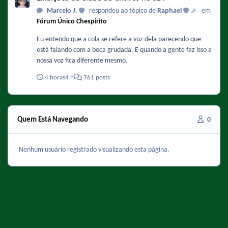
Marcelo J.
respondeu ao tópico de
Raphael
em
Fórum Único Chespirito
Eu entendo que a cola se refere a voz dela parecendo que
está falando com a boca grudada. E quando a gente faz isso a
nossa voz fica diferente mesmo.
4 horas
4 h
761 posts
Quem Está Navegando
0
Nenhum usuário registrado visualizando esta página.