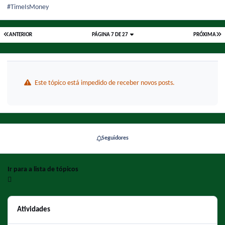
#TimeIsMoney
ANTERIOR
PÁGINA 7 DE 27
PRÓXIMA
Este tópico está impedido de receber novos posts.
Seguidores
Ir para a lista de tópicos
Atividades