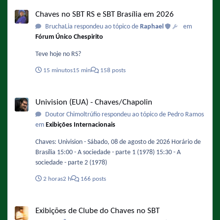
Chaves no SBT RS e SBT Brasília em 2026
Chaves no SBT RS e SBT Brasília em 2026
BruchaLia respondeu ao tópico de
Raphael
em
Fórum Único Chespirito
Teve hoje no RS?
15 minutos
15 min
158 posts
Univision (EUA) - Chaves/Chapolin
Univision (EUA) - Chaves/Chapolin
Doutor Chimoltrúfio respondeu ao tópico de Pedro Ramos
em
Exibições Internacionais
Chaves: Univision - Sábado, 08 de agosto de 2026 Horário de
Brasília 15:00 - A sociedade - parte 1 (1978) 15:30 - A
sociedade - parte 2 (1978)
2 horas
2 h
166 posts
Exibições de Clube do Chaves no SBT
Exibições de Clube do Chaves no SBT