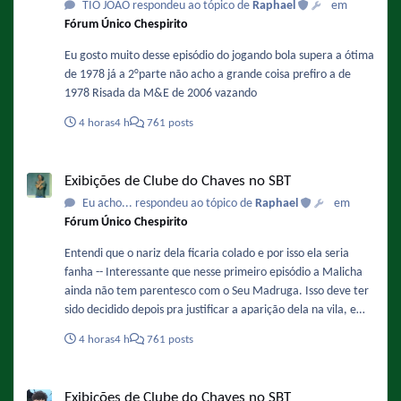
TIO JOÃO respondeu ao tópico de
Raphael
em
Fórum Único Chespirito
Eu gosto muito desse episódio do jogando bola supera a ótima
de 1978 já a 2°parte não acho a grande coisa prefiro a de
1978 Risada da M&E de 2006 vazando
4 horas
4 h
761 posts
Exibições de Clube do Chaves no SBT
Exibições de Clube do Chaves no SBT
Eu acho... respondeu ao tópico de
Raphael
em
Fórum Único Chespirito
Entendi que o nariz dela ficaria colado e por isso ela seria
fanha -- Interessante que nesse primeiro episódio a Malicha
ainda não tem parentesco com o Seu Madruga. Isso deve ter
sido decidido depois pra justificar a aparição dela na vila, e
também porque isso facilitaria a adaptação do papel da
4 horas
4 h
761 posts
Chiquinha nos remakes.
Exibições de Clube do Chaves no SBT
Exibições de Clube do Chaves no SBT