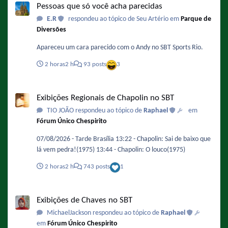
Pessoas que só você acha parecidas
E.R
respondeu ao tópico de Seu Artério em
Parque de
Diversões
Apareceu um cara parecido com o Andy no SBT Sports Rio.
2 horas
2 h
93 posts
3
Exibições Regionais de Chapolin no SBT
Exibições Regionais de Chapolin no SBT
TIO JOÃO respondeu ao tópico de
Raphael
em
Fórum Único Chespirito
07/08/2026 - Tarde Brasília 13:22 - Chapolin: Sai de baixo que
lá vem pedra!(1975) 13:44 - Chapolin: O louco(1975)
2 horas
2 h
743 posts
1
Exibições de Chaves no SBT
Exibições de Chaves no SBT
MichaelJackson respondeu ao tópico de
Raphael
em
Fórum Único Chespirito