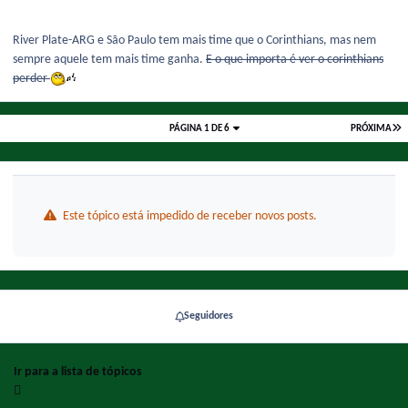
River Plate-ARG e São Paulo tem mais time que o Corinthians, mas nem
sempre aquele tem mais time ganha.
E o que importa é ver o corinthians
perder
PÁGINA 1 DE 6
PRÓXIMA
Este tópico está impedido de receber novos posts.
Seguidores
Ir para a lista de tópicos