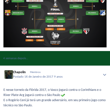
4 semanas depois...
Chapolin
Membros
Postado
16 de Janeiro de 2017
9 anos
E nesse torneio da Flórida 2017, o Vasco jogará contra o Corinthians e o
River Plate-Arg jogará contra o São Paulo
E o Rogério Ceni já terá um grande adversário, em seu primeiro jogo como
técnico no São Paulo.