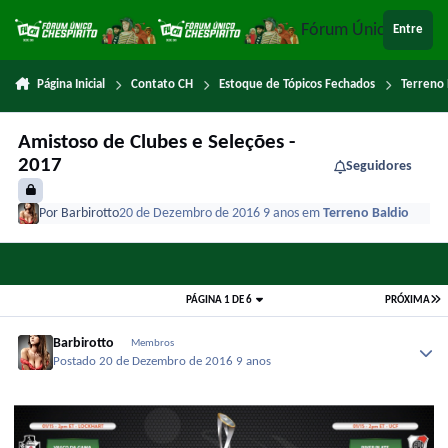
Ir para conteúdo
Fórum Único Chespi
Entre
Página Inicial
Contato CH
Estoque de Tópicos Fechados
Terreno 
Amistoso de Clubes e Seleções -
2017
Seguidores
Por
Barbirotto
20 de Dezembro de 2016
9 anos
em
Terreno Baldio
PÁGINA 1 DE 6
PRÓXIMA
Barbirotto
Membros
Postado
20 de Dezembro de 2016
9 anos