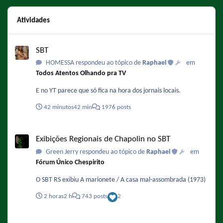
Atividades
SBT
SBT
HOMESSA respondeu ao tópico de
Raphael
em
Todos Atentos Olhando pra TV
E no YT parece que só fica na hora dos jornais locais.
42 minutos
42 min
1976 posts
Exibições Regionais de Chapolin no SBT
Exibições Regionais de Chapolin no SBT
Green Jerry respondeu ao tópico de
Raphael
em
Fórum Único Chespirito
O SBT RS exibiu A marionete / A casa mal-assombrada (1973)
2 horas
2 h
743 posts
2
Pessoas que só você acha parecidas