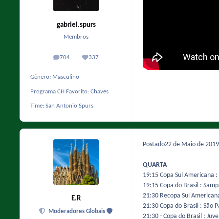
gabriel.spurs
Membros
704
337
posts
Reputação
Gênero:
Masculino
Programa CH Favorito:
Chaves
Time:
San Antonio Spurs
Postado
22 de Maio de 201
QUARTA
19:15 Copa Sul Americana
:
19:15 Copa do Brasil
:
Sampa
21:30 Recopa Sul Americana 
E.R
21:30 Copa do Brasil : São 
Moderadores Globais
21:30 - Copa do Brasil : Ju