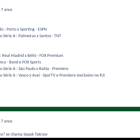
9
7 anos
 : Porto x Sporting - ESPN
 Série A : Palmeiras x Santos - TNT
: Real Madrid x Bétis - FOX Premium
nca - Band e FOX Sports
 Série A : São Paulo x Bahia - Premiere
 Série A : Vasco x Avaí - SporTV e Premiere (exclusivo no RJ)
9
7 anos
te? se chama Sepak Takraw