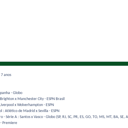
9
7 anos
spanha - Globo
Brighton x Manchester City - ESPN Brasil
Liverpool x Wolverhampton - ESPN
 Atlético de Madrid x Sevilla - ESPN
 - Série A : Santos x Vasco - Globo (SP, RJ, SC, PR, ES, GO, TO, MS, MT, BA, SE,
 - Premiere