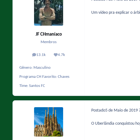
Um vídeo pra explicar o árb
JF CHmaníaco
Membros
13.1k
4.7k
posts
Reputação
Gênero:
Masculino
Programa CH Favorito:
Chaves
Time:
Santos FC
Postado
5 de Maio de 2019
O Uberlândia conquistou ho