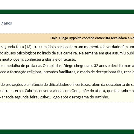
9
7 anos
Hoje: Diego Hypólito concede entrevista reveladora a Ro
segunda-feira (13), traz um ídolo nacional em um momento de verdade. Em uma 
rido abusos psicológicos no início de sua carreira. Na semana em que assumiu p
 muito jovem, conheceu a glória e o fracasso.
 e medalha de prata nas Olimpíadas, Diego chegou aos 32 anos e decidiu marcar
obre a formação religiosa, pressões familiares, o medo de decepcionar fãs, recei
de provações e a infância de dificuldades e incertezas, além da descoberta de s
uerra interna. Cabrini conversa ainda com Geni, mãe do atleta, que fala sobre o 
 ar toda segunda-feira, 23h45, logo após o Programa do Ratinho.