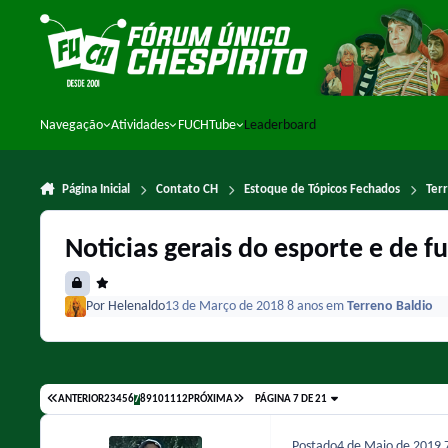
Ir para conteúdo
Navegação
Atividades
FUCHTube
Leaderboard
Página Inicial
Contato CH
Estoque de Tópicos Fechados
Ter
Noticias gerais do esporte e de f
Por
Helenaldo
13 de Março de 2018
8 anos
em
Terreno Baldio
ANTERIOR
2
3
4
5
6
7
8
9
10
11
12
PRÓXIMA
PÁGINA 7 DE 21
Postado
4 de Maio de 2019