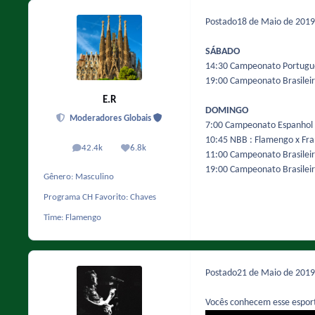
Postado
18 de Maio de 201
SÁBADO
14:30 Campeonato Português
19:00 Campeonato Brasileiro
E.R
DOMINGO
Moderadores Globais
7:00 Campeonato Espanhol 
10:45 NBB : Flamengo x Fra
42.4k
6.8k
posts
Reputação
11:00 Campeonato Brasileiro
19:00 Campeonato Brasileiro
Gênero:
Masculino
Programa CH Favorito:
Chaves
Time:
Flamengo
Postado
21 de Maio de 201
Vocês conhecem esse espor