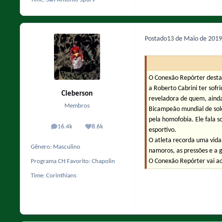
Postado
13 de Maio de 201
O Conexão Repórter desta 
a Roberto Cabrini ter sof
Cleberson
reveladora de quem, ainda
Membros
Bicampeão mundial de solo
pela homofobia. Ele fala s
16.4k
8.6k
posts
Reputação
esportivo.
O atleta recorda uma vida 
Gênero:
Masculino
namoros, as pressões e a g
O Conexão Repórter vai ao
Programa CH Favorito:
Chapolin
Time:
Corinthians