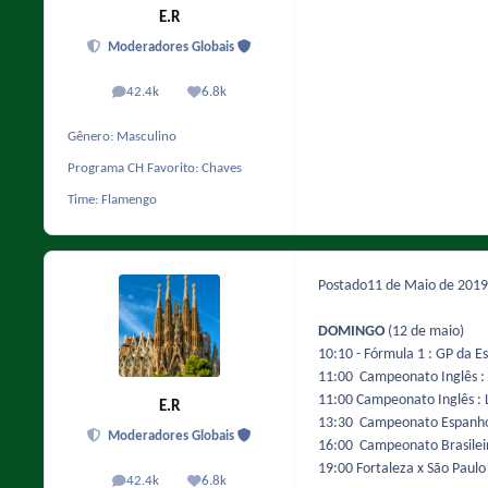
E.R
Moderadores Globais
42.4k
6.8k
posts
Reputação
Gênero:
Masculino
Programa CH Favorito:
Chaves
Time:
Flamengo
Postado
11 de Maio de 201
DOMINGO
(12 de maio)
10:10 - Fórmula 1 : GP da E
11:00 Campeonato Inglês : 
11:00 Campeonato Inglês : 
E.R
13:30 Campeonato Espanhol :
Moderadores Globais
16:00 Campeonato Brasileiro
19:00 Fortaleza x São Paulo
42.4k
6.8k
posts
Reputação