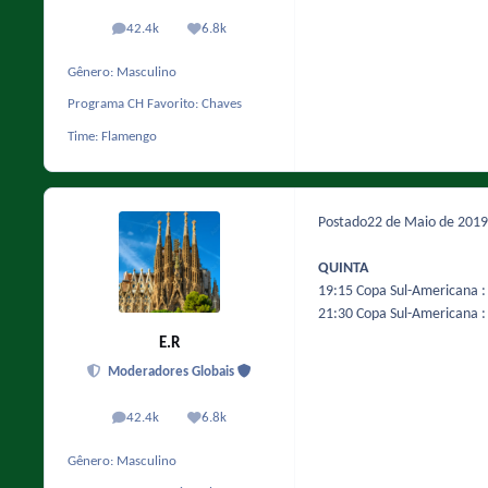
42.4k
6.8k
posts
Reputação
Gênero:
Masculino
Programa CH Favorito:
Chaves
Time:
Flamengo
Postado
22 de Maio de 201
QUINTA
19:15 Copa Sul-Americana :
21:30 Copa Sul-Americana :
E.R
Moderadores Globais
42.4k
6.8k
posts
Reputação
Gênero:
Masculino