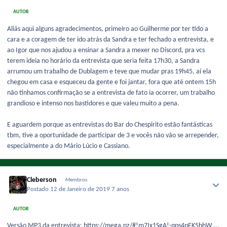
AUTOR
Aliás aqui alguns agradecimentos, primeiro ao Guilherme por ter tido a
cara e a coragem de ter ido atrás da Sandra e ter fechado a entrevista, e
ao Igor que nos ajudou a ensinar a Sandra a mexer no Discord, pra vcs
terem ideia no horário da entrevista que seria feita 17h30, a Sandra
arrumou um trabalho de Dublagem e teve que mudar pras 19h45, aí ela
chegou em casa e esqueceu da gente e foi jantar, fora que até ontem 15h
não tínhamos confirmação se a entrevista de fato ia ocorrer, um trabalho
grandioso e intenso nos bastidores e que valeu muito a pena.
E aguardem porque as entrevistas do Bar do Chespirito estão fantásticas
tbm, tive a oportunidade de participar de 3 e vocês não vão se arrepender,
especialmente a do Mário Lúcio e Cassiano.
Cleberson
Membros
Postado
12 de Janeiro de 2019
7 anos
AUTOR
Versão MP3 da entrevista: https://mega.nz/#!m7Ix1SgA!-qps4pEK5bhW ...