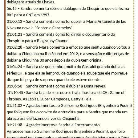
dublagens atuais de Chaves.
56:15 – Sandra comenta sobre a dublagem de Chespirito que ela fez na
BKS para a CNT em 1997.
01:00:12 – Sandra comenta como foi dublar a Maria Antonieta de las
Nives na novela “Sonhos e Caramelos”
01:01:21 – Sandra comenta como foi dirigir o documentário do
Chespirito para o Biography Channel
01:02:28 – Sandra Mara comenta a emoção que sentiu quando voltou a
dublar a Chiquinha na Rio Sound em 2012, e a sensação e diferenças de
dublar a Chiquinha 30 anos depois da dublagem original.
01:04:24 – Sandra diz que lembra muito do Gastaldi quando dubla as
séries CH, e que ela se lembrou de quando ela soube que ele morreu,e
diz que foi pega de surpresa quando ele esteve doente.
01:06:50 – Sandra comenta como é dublar a Dona Neves.
01:10:45 - Sandra fala de seus outros trabalhos fora de CH: Game of
Thrones, As Espiãs, Super Campeões, Betty a Feia.
01:21:02 – Agradecimentos ao Guilherme Rodrigues (Engenheiro Pudim)
que foi quem fez o convite da entrevista para a Sandra que manda um
abraço pra ele fazendo a voz da Chiquinha.
01:21:38 – Agradecimentos a Sandra e Encerramento.
Agradecemos ao Guilherme Rodrigues (Engenheiro Pudim), que foi o