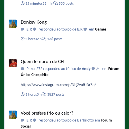
35 minutos
35 min
533 posts
Donkey Kong
Donkey Kong
E.R
respondeu ao tópico de
E.R
em
Games
2 horas
2 h
136 posts
Quem lembrou de CH
Quem lembrou de CH
Pitron272 respondeu ao tópico de
Andy
em
Fórum
Único Chespirito
https://www.instagram.com/p/DbjZw6UBrZo/
3 horas
3 h
3827 posts
Você prefere frio ou calor?
Você prefere frio ou calor?
E.R
respondeu ao tópico de Barbirotto em
Fórum
Social