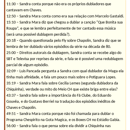
11:30 – Sandra conta porque não era os próprios dubladores que
cantavam em Chaves.
12:50 – Sandra Mara conta como era sua relação com Marcelo Gastaldi.
15:10 – Sandra Mara diz que chegou a dublar a canção “Que Bonita sua
Roupa”, e que se lembra perfeitamente de ter cantado essa música
(será uma possível dublagem perdida?).
20:18 – Quando questionada pelo Fly sobre Chapolin, Sandra diz que se
lembra de ter dublado vários episódios da série na década de 80.
25:00 – Direitos autorais da dublagem, Sandra conta se recebe algo do
SBT e Televisa por reprises da série, e fala se é possível uma redublagem
parcial de algum episódio.
32:09 – Luis Pancada pergunta a Sandra com qual dublador da Maga ela
tinha mais afinidade, e fala um pouco mais sobre o Potiguara Lopes.
35:19 – Sandra Mara fala sobre Cecilia Lemes (segunda dubladora da
Chiquinha), verdade ou mito do Meio CH que existe briga entre elas?
43:37 – Sandra fala sobre a importância do Fã Clube, do Eduardo
Gouvêa, e do Gustavo Berriel na tradução dos episódios inéditos de
Chaves e Chapolin.
49:51 – Sandra Mara conta porque não foi chamada para dublar o
Programa Chespirito na Gota Magica, e os Boxes CH no Estúdio Gabia.
56:00 – Sandra fala o que pensa sobre ela dividir a Chiquinha nas