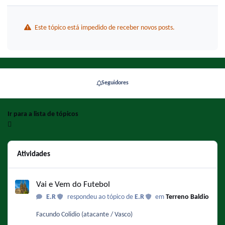
Este tópico está impedido de receber novos posts.
Seguidores
Ir para a lista de tópicos
Atividades
Vai e Vem do Futebol
Vai e Vem do Futebol
E.R
respondeu ao tópico de
E.R
em
Terreno Baldio
Facundo Colidio (atacante / Vasco)