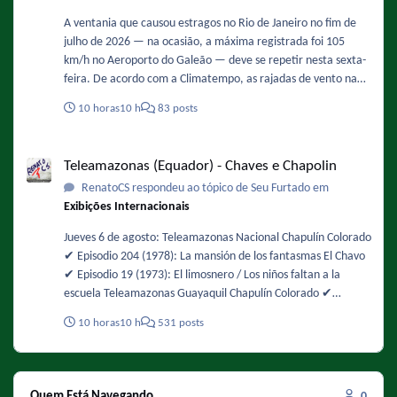
A ventania que causou estragos no Rio de Janeiro no fim de
julho de 2026 — na ocasião, a máxima registrada foi 105
km/h no Aeroporto do Galeão — deve se repetir nesta sexta-
feira. De acordo com a Climatempo, as rajadas de vento na
Região Metropolita podem ficar entre 71 km/h e 90 km/h,
10 horas
10 h
83 posts
com possibilidade de queda de árvores. Os ventos devem
ganhar força ao longo do dia, com maior intensidade entre
Teleamazonas (Equador) - Chaves e Chapolin
12h e 18h. Fonte :
Teleamazonas (Equador) - Chaves e Chapolin
https://oglobo.globo.com/rio/noticia/2026/08/06/rajadas-de-
RenatoCS respondeu ao tópico de Seu Furtado em
vento-mais-intensas-sao-esperadas-entre-12h-e-18h-desta-
Exibições Internacionais
sexta-feira-diz-climatempo.ghtml - De novo !
Jueves 6 de agosto: Teleamazonas Nacional Chapulín Colorado
✔️ Episodio 204 (1978): La mansión de los fantasmas El Chavo
✔️ Episodio 19 (1973): El limosnero / Los niños faltan a la
escuela Teleamazonas Guayaquil Chapulín Colorado ✔️
Episodio 49 (1974): Buscando alojamiento / La chicharra
10 horas
10 h
531 posts
paralizadora El Chavo ✔️ Episodio 105 (1975): La fuente de los
deseos
Quem Está Navegando
0