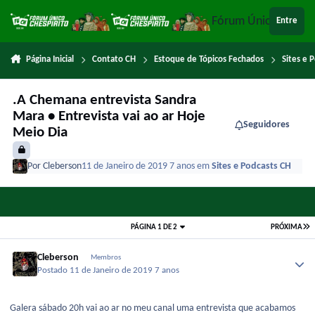
Ir para conteúdo
Fórum Único Chespi
Entre
Página Inicial
Contato CH
Estoque de Tópicos Fechados
Sites e 
.A Chemana entrevista Sandra
Mara • Entrevista vai ao ar Hoje
Seguidores
Meio Dia
Por
Cleberson
11 de Janeiro de 2019
7 anos
em
Sites e Podcasts CH
PÁGINA 1 DE 2
PRÓXIMA
Cleberson
Membros
Postado
11 de Janeiro de 2019
7 anos
Galera sábado 20h vai ao ar no meu canal uma entrevista que acabamos