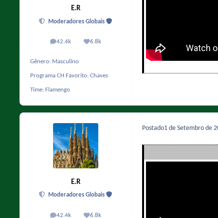
E.R
Moderadores Globais
42.4k
6.8k
posts
Reputação
Gênero:
Masculino
Programa CH Favorito:
Chaves
Time:
Flamengo
Postado
1 de Setembro de 
E.R
Moderadores Globais
42.4k
6.8k
posts
Reputação