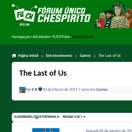
Ir para conteúdo
Navegação
Atividades
FUCHTube
Leaderboard
Página Inicial
Entretenimento
Games
The Last of Us
The Last of Us
Por
E.R
30 de Março de 2019
7 anos
em
Games
ANTERIOR
1
2
3
4
5
6
7
PRÓXIMA
PÁGINA 4 DE 7
Postado
26 de Agosto de 2