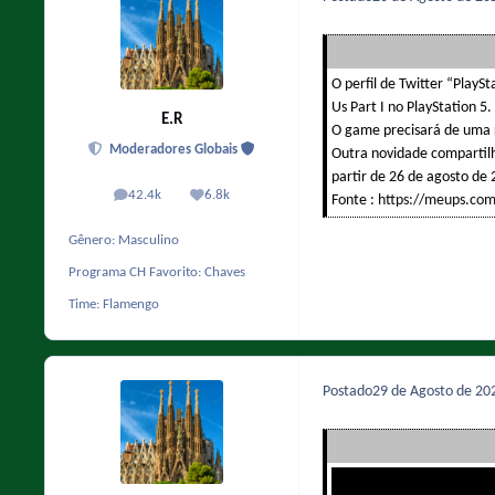
O perfil de Twitter “PlayS
Us Part I no PlayStation 5.
E.R
O game precisará de uma 
Moderadores Globais
Outra novidade compartilh
partir de 26 de agosto de
42.4k
6.8k
Fonte :
https://meups.com.
posts
Reputação
Gênero:
Masculino
Programa CH Favorito:
Chaves
Time:
Flamengo
Postado
29 de Agosto de 2