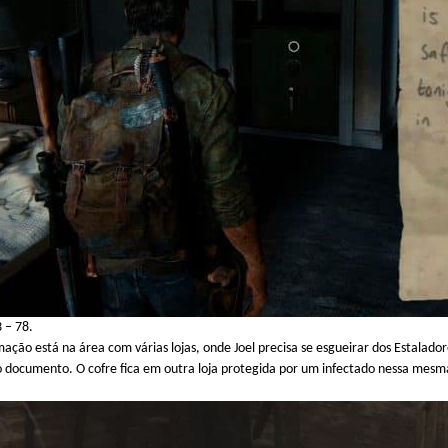
3 – 78.
ão está na área com várias lojas, onde Joel precisa se esgueirar dos Estalador
 documento. O cofre fica em outra loja protegida por um infectado nessa mesm