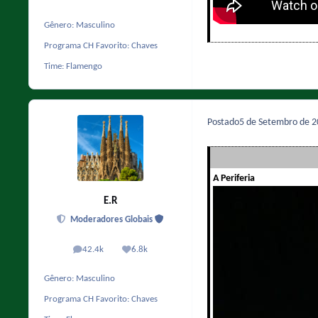
Gênero:
Masculino
Programa CH Favorito:
Chaves
Time:
Flamengo
Postado
5 de Setembro de 
A Periferia
E.R
Moderadores Globais
42.4k
6.8k
posts
Reputação
Gênero:
Masculino
Programa CH Favorito:
Chaves