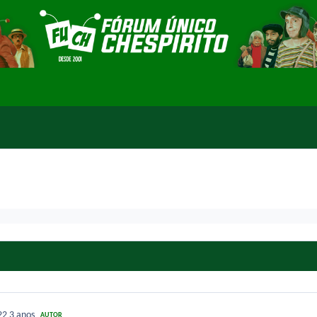
022
3 anos
AUTOR