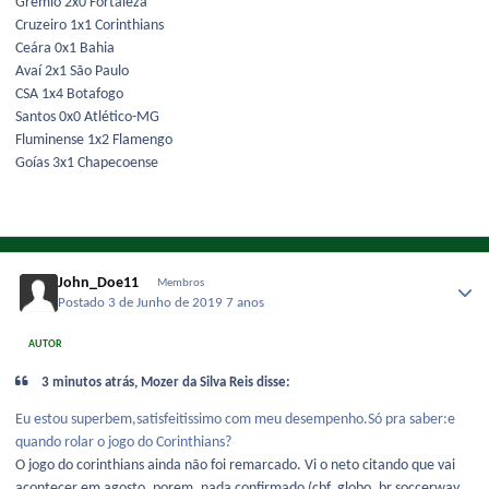
Grêmio 2x0 Fortaleza
Cruzeiro 1x1 Corinthians
Ceára 0x1 Bahia
Avaí 2x1 São Paulo
CSA 1x4 Botafogo
Santos 0x0 Atlético-MG
Fluminense 1x2 Flamengo
Goías 3x1 Chapecoense
John_Doe11
Membros
Postado
3 de Junho de 2019
7 anos
AUTOR
3 minutos atrás, Mozer da Silva Reis disse:
Eu estou superbem,satisfeitissimo com meu desempenho.Só pra saber:e
quando rolar o jogo do Corinthians?
O jogo do corinthians ainda não foi remarcado. Vi o neto citando que vai
acontecer em agosto, porem, nada confirmado (cbf, globo, br soccerway