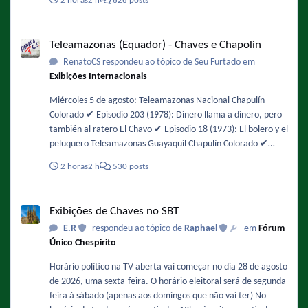
2 horas
2 h
626 posts
Teleamazonas (Equador) - Chaves e Chapolin
Teleamazonas (Equador) - Chaves e Chapolin
RenatoCS respondeu ao tópico de Seu Furtado em
Exibições Internacionais
Miércoles 5 de agosto: Teleamazonas Nacional Chapulín
Colorado ✔️ Episodio 203 (1978): Dinero llama a dinero, pero
también al ratero El Chavo ✔️ Episodio 18 (1973): El bolero y el
peluquero Teleamazonas Guayaquil Chapulín Colorado ✔️
Episodio 48 (1974): Interrumpiendo la filmación / No es lo
2 horas
2 h
530 posts
mismo chapulines con agua, que aguas con los chapulines! El
Chavo ✔️ Episodio 104 (1975): Los insectos
Exibições de Chaves no SBT
Exibições de Chaves no SBT
E.R
respondeu ao tópico de
Raphael
em
Fórum
Único Chespirito
Horário político na TV aberta vai começar no dia 28 de agosto
de 2026, uma sexta-feira. O horário eleitoral será de segunda-
feira à sábado (apenas aos domingos que não vai ter) No