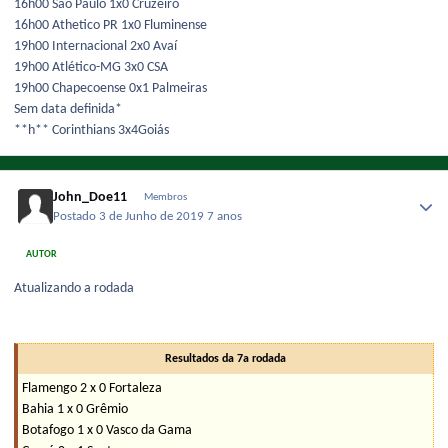
16h00 São Paulo 1x0 Cruzeiro
16h00 Athetico PR 1x0 Fluminense
19h00 Internacional 2x0 Avaí
19h00 Atlético-MG 3x0 CSA
19h00 Chapecoense 0x1 Palmeiras
Sem data definida*
**h** Corinthians 3x4Goiá s
John_Doe11
Membros
Postado
3 de Junho de 2019
7 anos
AUTOR
Atualizando a rodada
Resultados da 7a rodada
Flamengo 2 x 0 Fortaleza
Bahia 1 x 0 Grêmio
Botafogo 1 x 0 Vasco da Gama