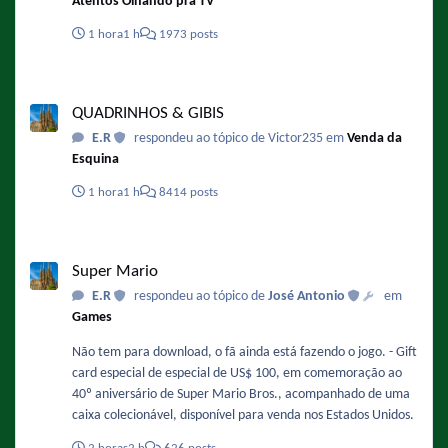
Atentos Olhando pra TV
1 hora
1 h
1973 posts
QUADRINHOS & GIBIS
QUADRINHOS & GIBIS
E.R
respondeu ao tópico de Victor235 em
Venda da
Esquina
1 hora
1 h
8414 posts
Super Mario
Super Mario
E.R
respondeu ao tópico de
José Antonio
em
Games
Não tem para download, o fã ainda está fazendo o jogo. - Gift
card especial de especial de US$ 100, em comemoração ao
40º aniversário de Super Mario Bros., acompanhado de uma
caixa colecionável, disponível para venda nos Estados Unidos.