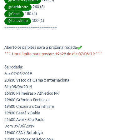
280 (5)
@Oriol Tenpolado
240 (3)
@Barbirotto
180 (4)
@Chad'
100 (1)
@fchavinho
========================
Aberto os palpites para a próxima rodada
*** Hora limite para postar: 19h29 do dia 07/06/19 ***
8a rodada:
Sex 07/06/2019
20h30 Vasco da Gama x Internacional
Sáb 08/06/2019
16h30 Palmeiras x Athletico PR
19h00 Grêmio x Fortaleza
19h00 Cruzeiro x Corinthians
19h30 Ceará x Bahia
21h00 Avaí x São Paulo
Dom 09/06/2019
19h00 CSA x Botafogo
19h00 Santos x Atlético-MG