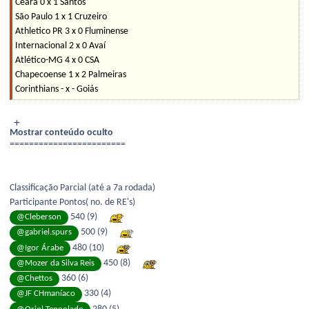
Ceará 0 x 1 Santos
São Paulo 1 x 1 Cruzeiro
Athletico PR 3 x 0 Fluminense
Internacional 2 x 0 Avaí
Atlético-MG 4 x 0 CSA
Chapecoense 1 x 2 Palmeiras
Corinthians - x - Goiás
Mostrar conteúdo oculto
========================
Classificação Parcial (até a 7a rodada)
Participante Pontos( no. de RE's)
540 (9)
@Cleberson
500 (9)
@gabriel.spurs
480 (10)
@Igor Árabe
450 (8)
@Mozer da Silva Reis
360 (6)
@Chettos
330 (4)
@JF CHmaníaco