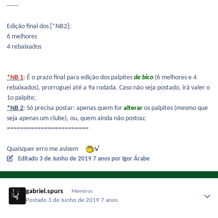
------
Edição final dos [*NB2]:
6 melhores
4 rebaixados
*NB 1
: É o prazo final para edição dos palpites
de bico
(6 melhores e 4
rebaixados), prorroguei até a 9a rodada. Caso não seja postado, irá valer o
1o palpite;
*NB 2
: Só precisa postar: apenas quem for
alterar
os palpites (mesmo que
seja apenas um clube), ou, quem ainda não postou;
========================
Quaisquer erro me avisem
Editado
3 de Junho de 2019
7 anos
por Igor Árabe
gabriel.spurs
Membros
Postado
3 de Junho de 2019
7 anos