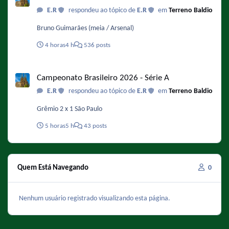
https://www.omelete.com.br/series-tv/os-simpsons-voz-de-
E.R
respondeu ao tópico de
E.R
em
Terreno Baldio
bart-serie-vai-acabar-na-40-temporada
Bruno Guimarães (meia / Arsenal)
4 horas
4 h
536 posts
Campeonato Brasileiro 2026 - Série A
Campeonato Brasileiro 2026 - Série A
E.R
respondeu ao tópico de
E.R
em
Terreno Baldio
Grêmio 2 x 1 São Paulo
5 horas
5 h
43 posts
Quem Está Navegando
0
Nenhum usuário registrado visualizando esta página.