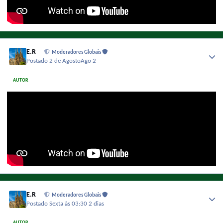
E.R
Moderadores Globais
Postado
2 de Agosto
Ago 2
AUTOR
E.R
Moderadores Globais
Postado
Sexta às 03:30
2 dias
AUTOR