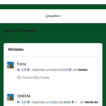
Seguidores
Ir para a lista de tópicos
Atividades
Forza
Forza
E.R
respondeu ao tópico de
E.R
em
Games
4 horas
4 h
79 posts
CINEMA
CINEMA
E.R
respondeu ao tópico de
Andy
em
Venda da