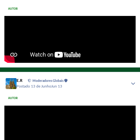
AUTOR
E.R
Moderadores Globais
Postado
13 de Junho
Jun 13
AUTOR