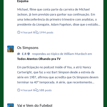
Esquina
Michael, filme que conta parte da carreira de Michael
Jackson, já tem previsão para ganhar sua continuação. Em
uma teleconferência do primeiro trimestre com analistas, o
presidente da Lionsgate, Adam Fogelson, disse que o estúdio
está planejando iniciar a produção no final deste ano ou no
4 horas
4 h
1994 posts
início de 2027. Sobre a data ele comentou: "Acredito que o
final de 2027 ou o primeiro semestre de 2028 sejam as
Os Simpsons
previsões mais otimistas para o segundo filme." Fonte :
Os Simpsons
https://www.omelete.com.br/filmes/michael-2-sequencia-da-
E.R
respondeu ao tópico de William Murdoch em
cinebiografia-de-michael-jackson-ganha-previsao-de-estreia-
Todos Atentos Olhando pra TV
nos-cinemas-confira
Em participação no podcast Inside of You, a atriz Nancy
Cartwright, que faz a voz Bart Simpson desde a estreia da
série em 1987, afirmou que acredita que Os Simpsons devem
terminar na 40ª temporada. A série, que recentemente
finalizou sua 37ª temporada e se prepara para a 38ª
4 horas
4 h
588 posts
temporada, já tem renovação garantida até a temporada 40,
o que significa que o fim estimado pela atriz ocorreria na
Vai e Vem do Futebol
primavera de 2029. Fonte :
Vai e Vem do Futebol