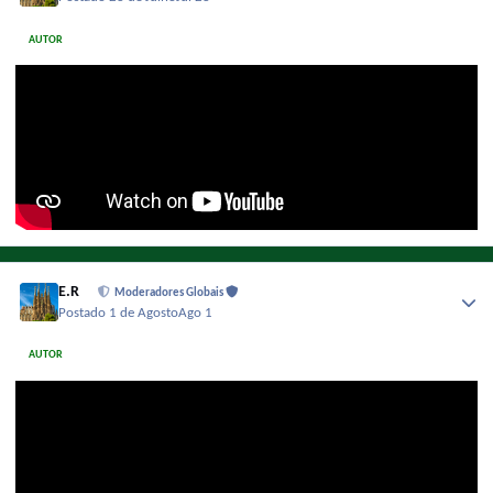
AUTOR
E.R
Moderadores Globais
Postado
1 de Agosto
Ago 1
AUTOR