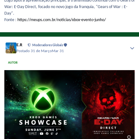
Logo após a apresentação principal, a transmissão continua com o Gears of
War: E-Day Direct, focado no novo jogo da franquia, "Gears of War : E-
Day".
Fonte :
https://meups.com.br/noticias/xbox-evento-junho/
E.R
Moderadores Globais
Postado
31 de Março
Mar 31
AUTOR