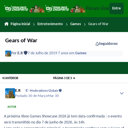
Ir para conteúdo
Fórum Único Chespi
Entre
Página Inicial
Entretenimento
Games
Gears of War
Gears of War
Seguidores
Por
E.R
7 de Julho de 2019
7 anos
em
Games
ANTERIOR
PÁGINA 3 DE 3
E.R
Moderadores Globais
Postado
30 de Março
Mar 30
AUTOR
A próxima Xbox Games Showcase 2026 já tem data confirmada : o evento
será transmitido no dia 7 de junho de 2026, às 14h.