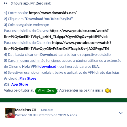
3 hours ago, Mr. Zero said:
1)
Entre no site
https://www.downvids.net/
2)
Clique em
"Download YouTube Playlist"
3)
Cole o seguinte endereço:
Para os episódios do Chaves:
https://www.youtube.com/watch?
list=PLGySmERhTVkyL_ezKH_TLdgqa7QywlXVg&v=pNtiPllPvbk
Para os episódios do Chapolin:
https://www.youtube.com/watch?
list=PLGySmERhTVkwQcyGBvFxEzmDxiPTcagIx&v=jA0GPvgsTE4
4)
Daí, basta clicar em
Download
para baixar o respectivo episódio
5)
Caso, mesmo assim não funcione
, acesse a página utilizando a extensão
de Chrome
Hola VPN
(
download
), configurada para os
EUA
.
6)
Se estiver usando um celular, baixe o aplicativo do VPN direto das lojas:
Android:
Play Store
iOS:
App Store
Valeu pelo tutorial,
! Acrescentei na pagina inicial
@Mr. Zero
Medeiros CH
Membros
Postado
10 de Dezembro de 2019
6 anos