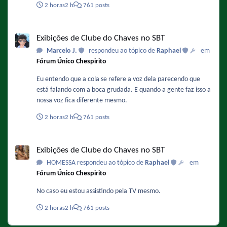
2 horas
2 h
761 posts
Chiquinha nos remakes.
Exibições de Clube do Chaves no SBT
Exibições de Clube do Chaves no SBT
Marcelo J.
respondeu ao tópico de
Raphael
em
Fórum Único Chespirito
Eu entendo que a cola se refere a voz dela parecendo que
está falando com a boca grudada. E quando a gente faz isso a
nossa voz fica diferente mesmo.
2 horas
2 h
761 posts
Exibições de Clube do Chaves no SBT
Exibições de Clube do Chaves no SBT
HOMESSA respondeu ao tópico de
Raphael
em
Fórum Único Chespirito
No caso eu estou assistindo pela TV mesmo.
2 horas
2 h
761 posts