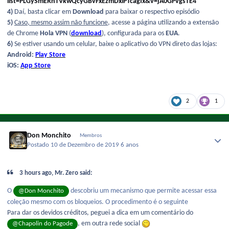
list=PLGySmERhTVkwQcyGBvFxEzmDxiPTcagIx&v=jA0GPvgsTE4
4)
Daí, basta clicar em
Download
para baixar o respectivo episódio
5)
Caso, mesmo assim não funcione
, acesse a página utilizando a extensão
de Chrome
Hola VPN
(
download
), configurada para os
EUA
.
6)
Se estiver usando um celular, baixe o aplicativo do VPN direto das lojas:
Android:
Play Store
iOS:
App Store
2
1
Don Monchito
Membros
Postado
10 de Dezembro de 2019
6 anos
3 hours ago, Mr. Zero said:
O
descobriu um mecanismo que permite acessar essa
@Don Monchito
coleção mesmo com os bloqueios. O procedimento é o seguinte
Para dar os devidos créditos, peguei a dica em um comentário do
, em outra rede social
@Chapolin do Pagode