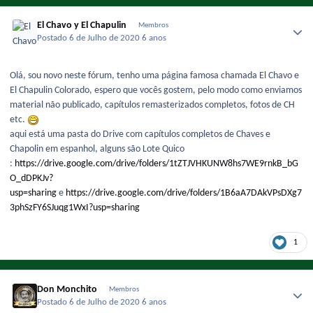
El Chavo y El Chapulin
Membros
Postado
6 de Julho de 2020
6 anos
Olá, sou novo neste fórum, tenho uma página famosa chamada El Chavo e
El Chapulin Colorado, espero que vocês gostem, pelo modo como enviamos
material não publicado, capítulos remasterizados completos, fotos de CH
etc.
aqui está uma pasta do Drive com capítulos completos de Chaves e
Chapolin em espanhol, alguns são Lote Quico
:
https://drive.google.com/drive/folders/1tZTJVHKUNW8hs7WE9rnkB_bG
O_dDPKJv?
usp=sharing
e
https://drive.google.com/drive/folders/1B6aA7DAkVPsDXg7
3phSzFY6SJuqg1WxI?usp=sharing
1
Don Monchito
Membros
Postado
6 de Julho de 2020
6 anos