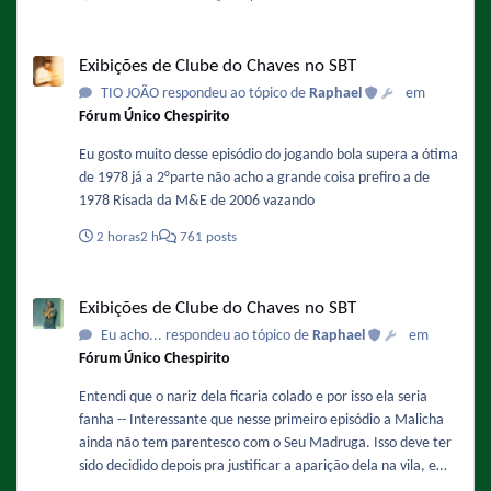
Exibições de Clube do Chaves no SBT
Exibições de Clube do Chaves no SBT
TIO JOÃO respondeu ao tópico de
Raphael
em
Fórum Único Chespirito
Eu gosto muito desse episódio do jogando bola supera a ótima
de 1978 já a 2°parte não acho a grande coisa prefiro a de
1978 Risada da M&E de 2006 vazando
2 horas
2 h
761 posts
Exibições de Clube do Chaves no SBT
Exibições de Clube do Chaves no SBT
Eu acho... respondeu ao tópico de
Raphael
em
Fórum Único Chespirito
Entendi que o nariz dela ficaria colado e por isso ela seria
fanha -- Interessante que nesse primeiro episódio a Malicha
ainda não tem parentesco com o Seu Madruga. Isso deve ter
sido decidido depois pra justificar a aparição dela na vila, e
também porque isso facilitaria a adaptação do papel da