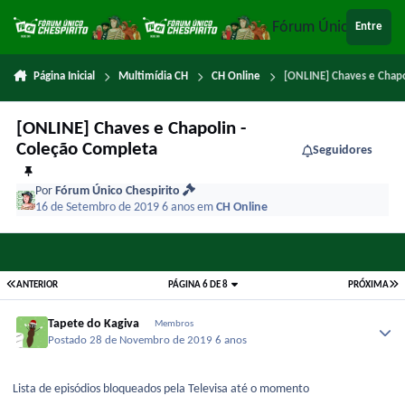
Ir para conteúdo
Fórum Único Chespi
Entre
Página Inicial
Multimídia CH
CH Online
[ONLINE] Chaves e Chapo
[ONLINE] Chaves e Chapolin -
Coleção Completa
Seguidores
Por
Fórum Único Chespirito
16 de Setembro de 2019
6 anos
em
CH Online
ANTERIOR
PÁGINA 6 DE 8
PRÓXIMA
Tapete do Kagiva
Membros
Postado
28 de Novembro de 2019
6 anos
Lista de episódios bloqueados pela Televisa até o momento