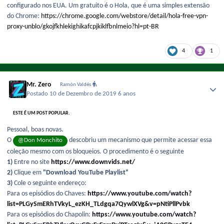
configurado nos EUA. Um gratuito é o Hola, que é uma simples extensão
do Chrome:
https://chrome.google.com/webstore/detail/hola-free-vpn-
proxy-unblo/gkojfkhlekighikafcpjkiklfbnlmeio?hl=pt-BR
4
1
Mr. Zero
Ramón Valdés
Postado
10 de Dezembro de 2019
6 anos
ESTE É UM POST POPULAR.
Pessoal, boas novas.
O
descobriu um mecanismo que permite acessar essa
@Don Monchito
coleção mesmo com os bloqueios. O procedimento é o seguinte
1)
Entre no site
https://www.downvids.net/
2)
Clique em
"Download YouTube Playlist"
3)
Cole o seguinte endereço:
Para os episódios do Chaves:
https://www.youtube.com/watch?
list=PLGySmERhTVkyL_ezKH_TLdgqa7QywlXVg&v=pNtiPllPvbk
Para os episódios do Chapolin:
https://www.youtube.com/watch?