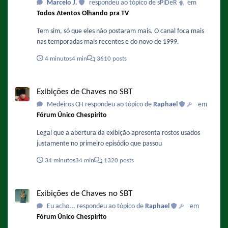
Marcelo J.
respondeu ao tópico de sPiDeR
em
Todos Atentos Olhando pra TV
Tem sim, só que eles não postaram mais. O canal foca mais
nas temporadas mais recentes e do novo de 1999.
4 minutos
4 min
3610 posts
Exibições de Chaves no SBT
Exibições de Chaves no SBT
Medeiros CH respondeu ao tópico de
Raphael
em
Fórum Único Chespirito
Legal que a abertura da exibição apresenta rostos usados
justamente no primeiro episódio que passou
34 minutos
34 min
1320 posts
Exibições de Chaves no SBT
Exibições de Chaves no SBT
Eu acho... respondeu ao tópico de
Raphael
em
Fórum Único Chespirito