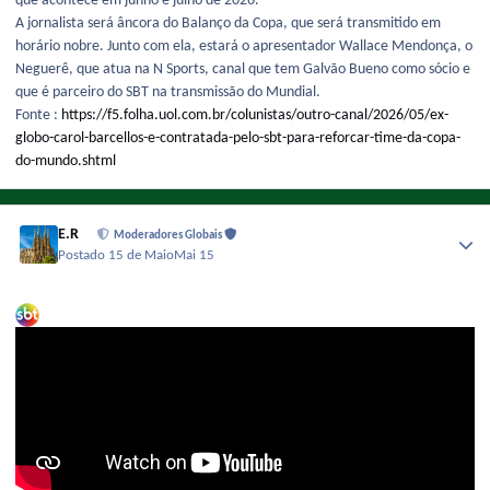
que acontece em junho e julho de 2026.
A jornalista será âncora do Balanço da Copa, que será transmitido em
horário nobre. Junto com ela, estará o apresentador Wallace Mendonça, o
Neguerê, que atua na N Sports, canal que tem Galvão Bueno como sócio e
que é parceiro do SBT na transmissão do Mundial.
Fonte :
https://f5.folha.uol.com.br/colunistas/outro-canal/2026/05/ex-
globo-carol-barcellos-e-contratada-pelo-sbt-para-reforcar-time-da-copa-
do-mundo.shtml
E.R
Moderadores Globais
Postado
15 de Maio
Mai 15