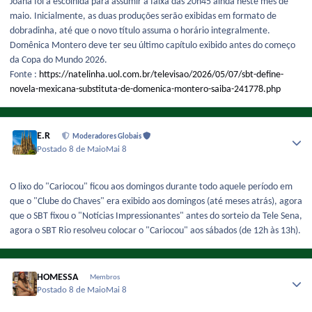
Joana foi a escolhida para assumir a faixa das 20h45 ainda neste mês de
maio. Inicialmente, as duas produções serão exibidas em formato de
dobradinha, até que o novo título assuma o horário integralmente.
Domênica Montero deve ter seu último capítulo exibido antes do começo
da Copa do Mundo 2026.
Fonte :
https://natelinha.uol.com.br/televisao/2026/05/07/sbt-define-
novela-mexicana-substituta-de-domenica-montero-saiba-241778.php
E.R
Moderadores Globais
Postado
8 de Maio
Mai 8
O lixo do "Cariocou" ficou aos domingos durante todo aquele período em
que o "Clube do Chaves" era exibido aos domingos (até meses atrás), agora
que o SBT fixou o "Notícias Impressionantes" antes do sorteio da Tele Sena,
agora o SBT Rio resolveu colocar o "Cariocou" aos sábados (de 12h às 13h).
HOMESSA
Membros
Postado
8 de Maio
Mai 8