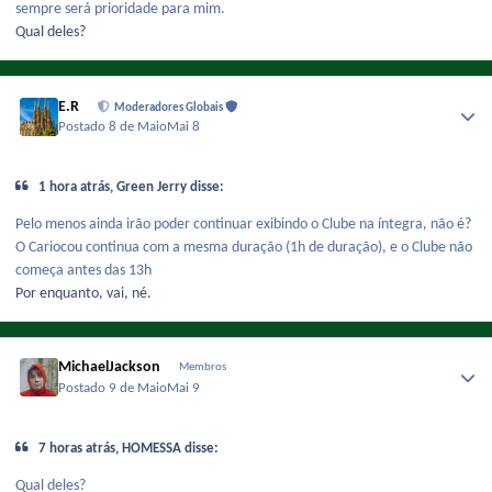
sempre será prioridade para mim.
Qual deles?
E.R
Moderadores Globais
Postado
8 de Maio
Mai 8
1 hora atrás, Green Jerry disse:
Pelo menos ainda irão poder continuar exibindo o Clube na íntegra, não é?
O Cariocou continua com a mesma duração (1h de duração), e o Clube não
começa antes das 13h
Por enquanto, vai, né.
MichaelJackson
Membros
Postado
9 de Maio
Mai 9
7 horas atrás, HOMESSA disse:
Qual deles?