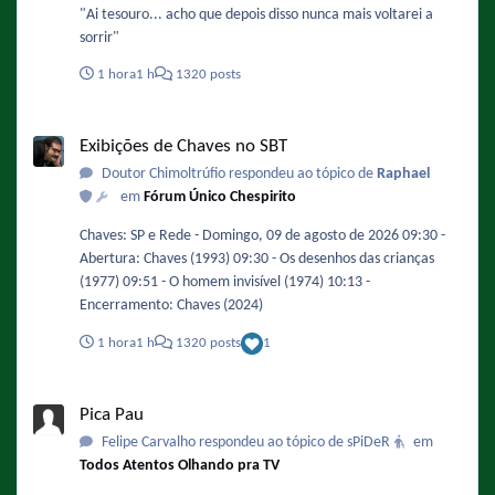
"Ai tesouro... acho que depois disso nunca mais voltarei a
sorrir"
1 hora
1 h
1320 posts
Exibições de Chaves no SBT
Exibições de Chaves no SBT
Doutor Chimoltrúfio respondeu ao tópico de
Raphael
em
Fórum Único Chespirito
Chaves: SP e Rede - Domingo, 09 de agosto de 2026 09:30 -
Abertura: Chaves (1993) 09:30 - Os desenhos das crianças
(1977) 09:51 - O homem invisível (1974) 10:13 -
Encerramento: Chaves (2024)
1 hora
1 h
1320 posts
1
Pica Pau
Pica Pau
Felipe Carvalho respondeu ao tópico de sPiDeR
em
Todos Atentos Olhando pra TV