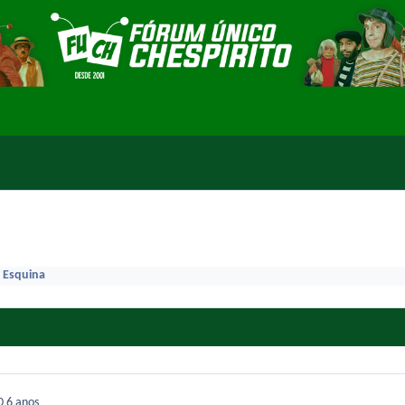
 Esquina
20
6 anos