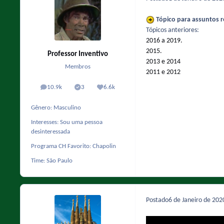
Tópico para assuntos r
Tópicos anteriores:
2016 a 2019.
2015.
Professor Inventivo
2013 e 2014
Membros
2011 e 2012
10.9k
3
6.6k
posts
Solutions
Reputação
Gênero:
Masculino
Interesses:
Sou uma pessoa
desinteressada
Programa CH Favorito:
Chapolin
Time:
São Paulo
Postado
6 de Janeiro de 20