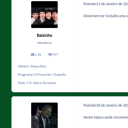
Postado
13 de Janeiro de 2
Deveriam ter incluído uma 
Baixinho
Membros
2.1k
747
posts
Reputação
Gênero:
Masculino
Programa CH Favorito:
Chapolin
Time:
C.R. Vasco da Gama
Postado
18 de Janeiro de 2
Neste tópico pode recomen