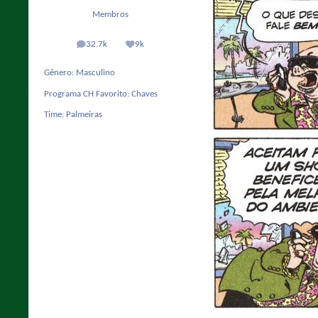
Membros
32.7k
9k
posts
Reputação
Gênero:
Masculino
Programa CH Favorito:
Chaves
Time:
Palmeiras