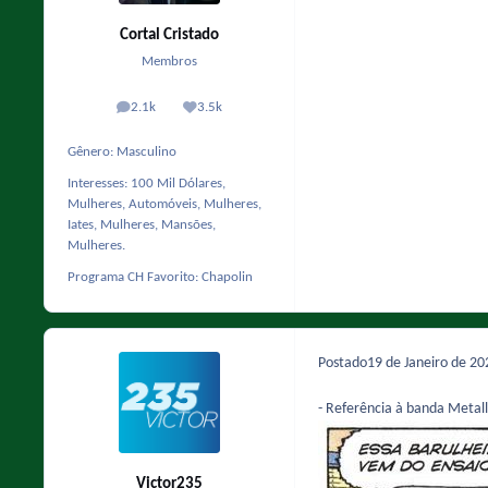
Cortal Cristado
Membros
2.1k
3.5k
posts
Reputação
Gênero:
Masculino
Interesses:
100 Mil Dólares,
Mulheres, Automóveis, Mulheres,
Iates, Mulheres, Mansões,
Mulheres.
Programa CH Favorito:
Chapolin
Postado
19 de Janeiro de 2
- Referência à banda Metall
Victor235