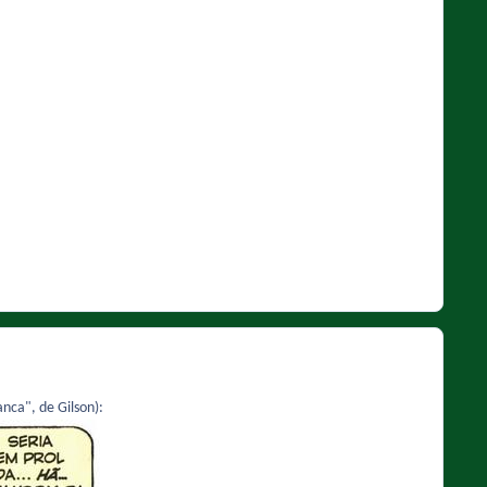
nca", de Gilson):