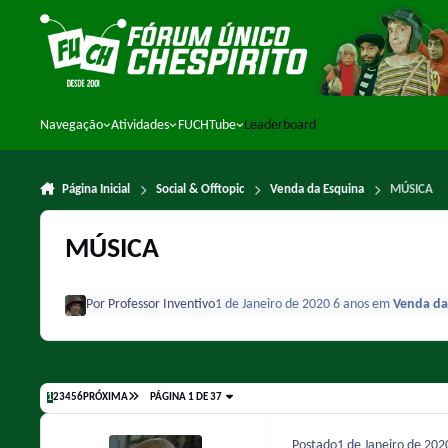
Ir para conteúdo
Navegação
Atividades
FUCHTube
Leaderboard
Página Inicial
Social & Offtopic
Venda da Esquina
MÚSICA
MÚSICA
Por
Professor Inventivo
1 de Janeiro de 2020
6 anos
em
Venda da
1
2
3
4
5
6
PRÓXIMA
PÁGINA 1 DE 37
Postado
1 de Janeiro de 20