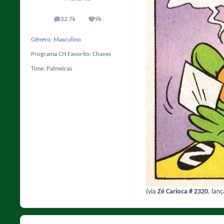
32.7k
9k
posts
Reputação
Gênero:
Masculino
Programa CH Favorito:
Chaves
Time:
Palmeiras
(via
Zé Carioca # 2320
, lan