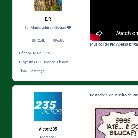
E.R
Moderadores Globais
42.4k
6.8k
posts
Reputação
Músicos do Kid Abelha briga
Gênero:
Masculino
Programa CH Favorito:
Chaves
Time:
Flamengo
Postado
13 de Janeiro de 2
Victor235
Membros