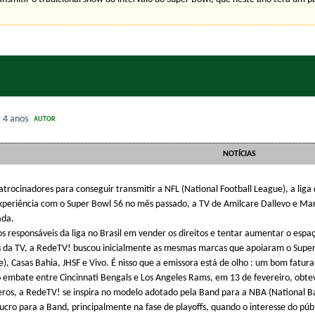
2
4 anos
AUTOR
NOTÍCIAS
trocinadores para conseguir transmitir a NFL (National Football League), a liga
xperiência com o Super Bowl 56 no mês passado, a TV de Amilcare Dallevo e Mar
ada.
s responsáveis da liga no Brasil em vender os direitos e tentar aumentar o espa
s da TV, a RedeTV! buscou inicialmente as mesmas marcas que apoiaram o Super
e), Casas Bahia, JHSF e Vivo. É nisso que a emissora está de olho : um bom fatu
 embate entre Cincinnati Bengals e Los Angeles Rams, em 13 de fevereiro, obt
s, a RedeTV! se inspira no modelo adotado pela Band para a NBA (National B
lucro para a Band, principalmente na fase de playoffs, quando o interesse do pú