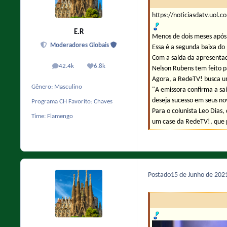
https://noticiasdatv.uol.
E.R
Menos de dois meses após
Moderadores Globais
Essa é a segunda baixa do
Com a saída da apresentad
42.4k
6.8k
Nelson Rubens tem feito p
posts
Reputação
Agora, a RedeTV! busca u
Gênero:
Masculino
"A emissora confirma a sa
deseja sucesso em seus no
Programa CH Favorito:
Chaves
Para o colunista Leo Dias,
Time:
Flamengo
um case da RedeTV!, que p
Postado
15 de Junho de 202