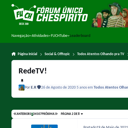
Ir para conteúdo
Navegação
Atividades
FUCHTube
Leaderboard
Página Inicial
Social & Offtopic
Todos Atentos Olhando pra TV
RedeTV!
Por
E.R
26 de Agosto de 2020
5 anos
em
Todos Atentos Olha
ANTERIOR
1
2
3
4
5
6
7
PRÓXIMA
PÁGINA 2 DE 8
Postado
19 de Maio de 202