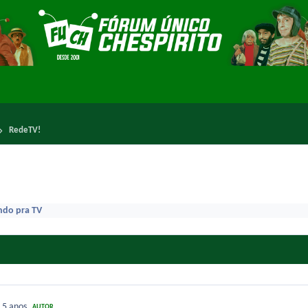
RedeTV!
ndo pra TV
1
5 anos
AUTOR