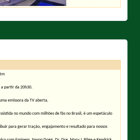
htm
 a partir da 20h30.
m uma emissora da TV aberta.
ssistida no mundo com milhões de fãs no Brasil, é um espetáculo
buir para gerar tração, engajamento e resultado para nossos
alco com Eminem, Snoop Dogg, Dr. Dre, Mary J. Blige e Kendrick