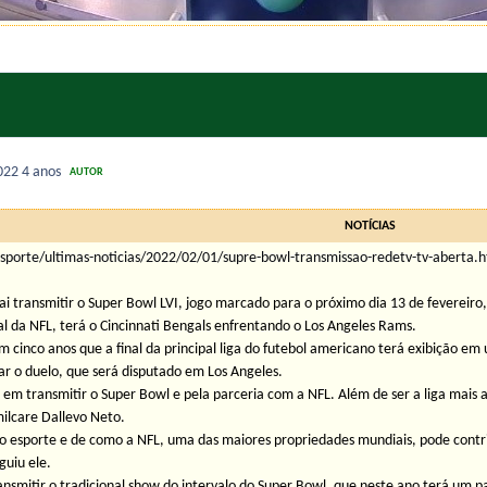
2022
4 anos
AUTOR
NOTÍCIAS
sporte/ultimas-noticias/2022/02/01/supre-bowl-transmissao-redetv-tv-aberta.
 transmitir o Super Bowl LVI, jogo marcado para o próximo dia 13 de fevereiro,
al da NFL, terá o Cincinnati Bengals enfrentando o Los Angeles Rams.
m cinco anos que a final da principal liga do futebol americano terá exibição e
 o duelo, que será disputado em Los Angeles.
em transmitir o Super Bowl e pela parceria com a NFL. Além de ser a liga mais a
milcare Dallevo Neto.
o esporte e de como a NFL, uma das maiores propriedades mundiais, pode contri
guiu ele.
nsmitir o tradicional show do intervalo do Super Bowl, que neste ano terá um p