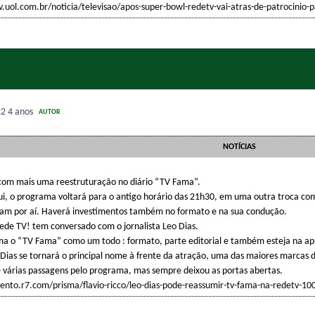
tv.uol.com.br/noticia/televisao/apos-super-bowl-redetv-vai-atras-de-patrocinio-
22
4 anos
AUTOR
NOTÍCIAS
 com mais uma reestruturação no diário “TV Fama”.
i, o programa voltará para o antigo horário das 21h30, em uma outra troca co
ram por aí. Haverá investimentos também no formato e na sua condução.
Rede TV! tem conversado com o jornalista Leo Dias.
suma o “TV Fama” como um todo : formato, parte editorial e também esteja na a
o Dias se tornará o principal nome à frente da atração, uma das maiores marcas 
 várias passagens pelo programa, mas sempre deixou as portas abertas.
mento.r7.com/prisma/flavio-ricco/leo-dias-pode-reassumir-tv-fama-na-redetv-1