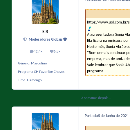
https://www.uol.com.br/s
E.R
A apresentadora Sonia Ab
Moderadores Globais
Ela ficará na emissora por
Neste mês, Sonia Abrão c
42.4k
6.8k
"Bom demais continuar por
posts
Reputação
empresa, mas de amizade"
Gênero:
Masculino
Vale lembrar que Sonia A
programa.
Programa CH Favorito:
Chaves
Time:
Flamengo
3 semanas depois...
Postado
8 de Junho de 2021