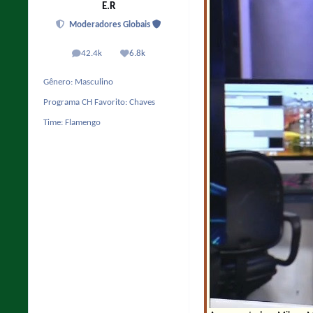
E.R
Moderadores Globais
42.4k
6.8k
posts
Reputação
Gênero:
Masculino
Programa CH Favorito:
Chaves
Time:
Flamengo