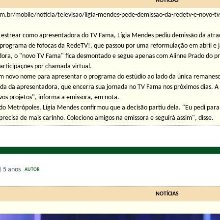
NOTÍCIAS
com.br/mobile/noticia/televisao/ligia-mendes-pede-demissao-da-redetv-e-novo-
 estrear como apresentadora do TV Fama, Lígia Mendes pediu demissão da atra
 programa de fofocas da RedeTV!, que passou por uma reformulação em abril e j
ora, o "novo TV Fama" fica desmontado e segue apenas com Alinne Prado do pro
articipações por chamada virtual.
m novo nome para apresentar o programa do estúdio ao lado da única remanes
ída da apresentadora, que encerra sua jornada no TV Fama nos próximos dias. A 
vos projetos", informa a emissora, em nota.
 do Metrópoles, Lígia Mendes confirmou que a decisão partiu dela. "Eu pedi para
recisa de mais carinho. Coleciono amigos na emissora e seguirá assim", disse.
1
5 anos
AUTOR
NOTÍCIAS