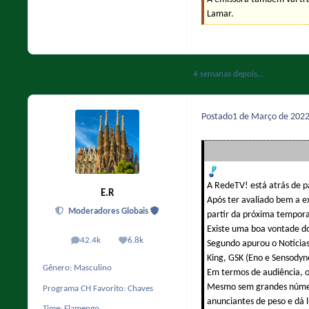
Lamar.
4 semanas depois...
Postado
1 de Março de 202
A RedeTV! está atrás de pa
E.R
Após ter avaliado bem a e
Moderadores Globais
partir da próxima tempor
Existe uma boa vontade do
42.4k
6.8k
Segundo apurou o Notícia
posts
Reputação
King, GSK (Eno e Sensodyn
Gênero:
Masculino
Em termos de audiência, o
Mesmo sem grandes número
Programa CH Favorito:
Chaves
anunciantes de peso e dá 
Time:
Flamengo