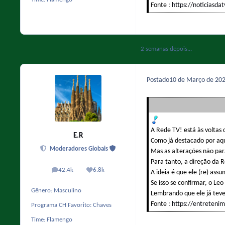
Fonte :
https://noticiasda
2 semanas depois...
Postado
10 de Março de 20
A Rede TV! está às voltas
E.R
Como já destacado por aqu
Moderadores Globais
Mas as alterações não pa
Para tanto, a direção da 
42.4k
6.8k
A ideia é que ele (re) as
posts
Reputação
Se isso se confirmar, o Le
Gênero:
Masculino
Lembrando que ele já teve
Fonte :
https://entreteni
Programa CH Favorito:
Chaves
Time:
Flamengo