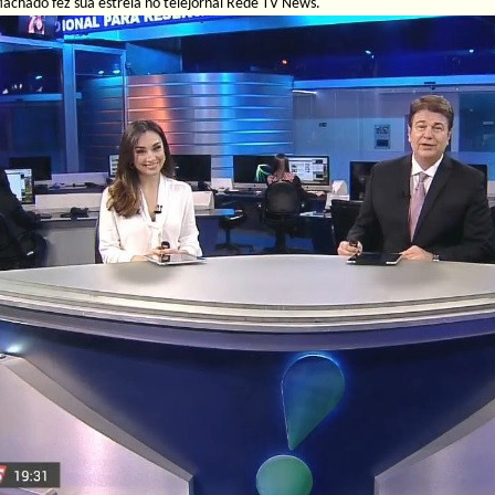
chado fez sua estreia no telejornal Rede TV News.