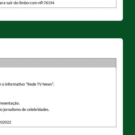
para-sair-do-limbo-com-nfl-76194
m o informativo “Rede TV News”.
presentação.
do jornalismo de celebridades.
0032022