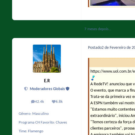
7 meses depois...
Postado
2 de Fevereiro de 
https://www.uol.com.br/e
E.R
A RedeTV! anunciou que vai
Moderadores Globais
O evento, que marca a fin
Trata-se da primeira vez e
42.4k
6.8k
A ESPN também vai mostrar
posts
Reputação
"Estamos muito contentes 
Gênero:
Masculino
extraordinário", iniciou A
"Temos certeza da força d
Programa CH Favorito:
Chaves
clientes parceiros", prosse
Time:
Flamengo
A emissora também vai tra