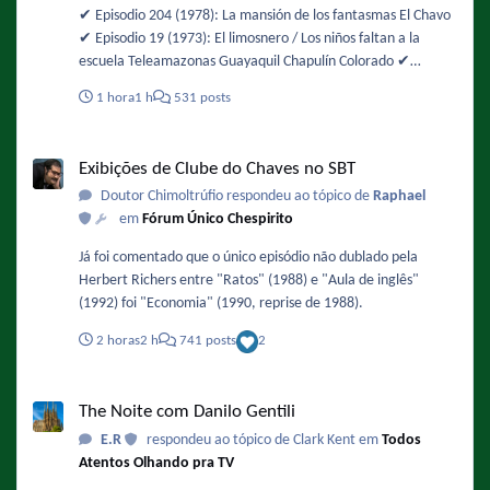
✔️ Episodio 204 (1978): La mansión de los fantasmas El Chavo
✔️ Episodio 19 (1973): El limosnero / Los niños faltan a la
escuela Teleamazonas Guayaquil Chapulín Colorado ✔️
Episodio 49 (1974): Buscando alojamiento / La chicharra
1 hora
1 h
531 posts
paralizadora El Chavo ✔️ Episodio 105 (1975): La fuente de los
deseos
Exibições de Clube do Chaves no SBT
Exibições de Clube do Chaves no SBT
Doutor Chimoltrúfio respondeu ao tópico de
Raphael
em
Fórum Único Chespirito
Já foi comentado que o único episódio não dublado pela
Herbert Richers entre "Ratos" (1988) e "Aula de inglês"
(1992) foi "Economia" (1990, reprise de 1988).
2 horas
2 h
741 posts
2
The Noite com Danilo Gentili
The Noite com Danilo Gentili
E.R
respondeu ao tópico de Clark Kent em
Todos
Atentos Olhando pra TV