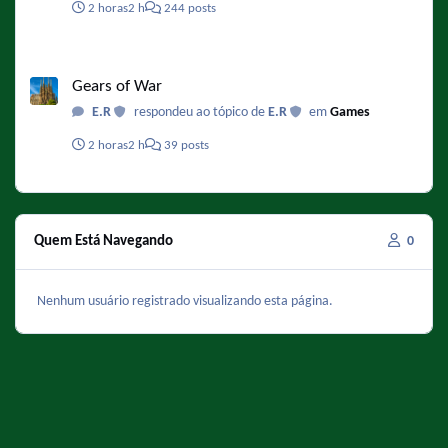
2 horas
2 h
244 posts
Gears of War
Gears of War
E.R
respondeu ao tópico de
E.R
em
Games
2 horas
2 h
39 posts
Quem Está Navegando
0
Nenhum usuário registrado visualizando esta página.