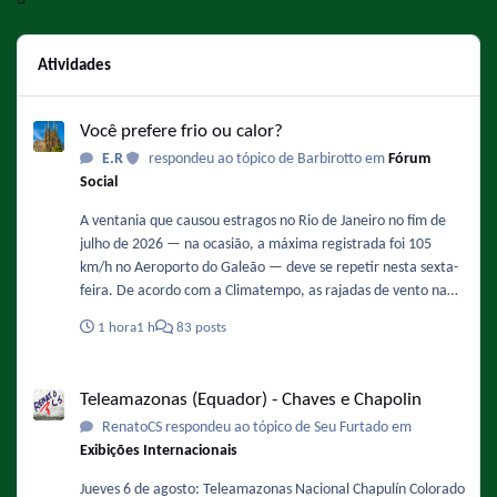
Atividades
Você prefere frio ou calor?
Você prefere frio ou calor?
E.R
respondeu ao tópico de Barbirotto em
Fórum
Social
A ventania que causou estragos no Rio de Janeiro no fim de
julho de 2026 — na ocasião, a máxima registrada foi 105
km/h no Aeroporto do Galeão — deve se repetir nesta sexta-
feira. De acordo com a Climatempo, as rajadas de vento na
Região Metropolita podem ficar entre 71 km/h e 90 km/h,
1 hora
1 h
83 posts
com possibilidade de queda de árvores. Os ventos devem
ganhar força ao longo do dia, com maior intensidade entre
Teleamazonas (Equador) - Chaves e Chapolin
12h e 18h. Fonte :
Teleamazonas (Equador) - Chaves e Chapolin
https://oglobo.globo.com/rio/noticia/2026/08/06/rajadas-de-
RenatoCS respondeu ao tópico de Seu Furtado em
vento-mais-intensas-sao-esperadas-entre-12h-e-18h-desta-
Exibições Internacionais
sexta-feira-diz-climatempo.ghtml - De novo !
Jueves 6 de agosto: Teleamazonas Nacional Chapulín Colorado