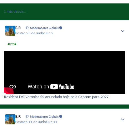
1 mês depois...
E.R
Moderadores Globais
Postado
5 de Junho
Jun 5
AUTOR
Resident Evil Veronica foi anunciado hoje pela Capcom para 2027.
E.R
Moderadores Globais
Postado
11 de Junho
Jun 11