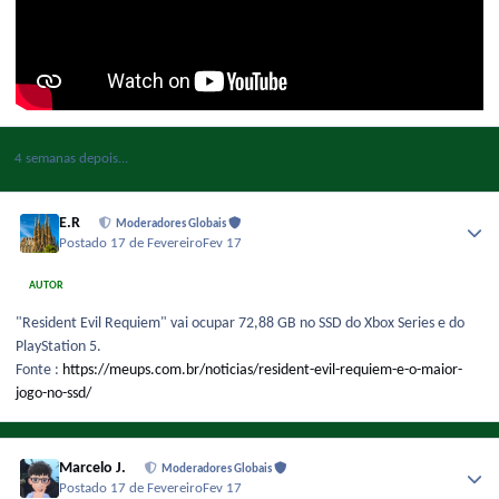
4 semanas depois...
E.R
Moderadores Globais
Postado
17 de Fevereiro
Fev 17
AUTOR
"Resident Evil Requiem" vai ocupar 72,88 GB no SSD do Xbox Series e do
PlayStation 5.
Fonte :
https://meups.com.br/noticias/resident-evil-requiem-e-o-maior-
jogo-no-ssd/
Marcelo J.
Moderadores Globais
Postado
17 de Fevereiro
Fev 17