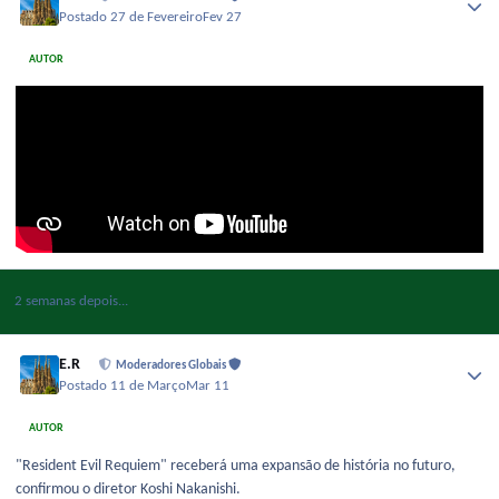
Postado
27 de Fevereiro
Fev 27
AUTOR
2 semanas depois...
E.R
Moderadores Globais
Postado
11 de Março
Mar 11
AUTOR
"Resident Evil Requiem" receberá uma expansão de história no futuro,
confirmou o diretor Koshi Nakanishi.